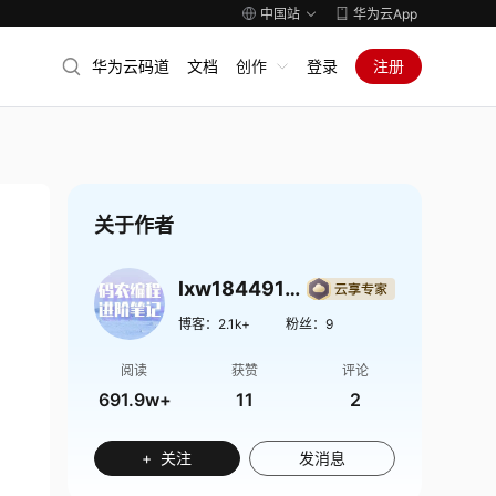
中国站
华为云App
华为云码道
文档
创作
登录
注册
关于作者
lxw1844912514
博客：
2.1k+
粉丝：
9
阅读
获赞
评论
691.9w+
11
2
+ 关注
发消息