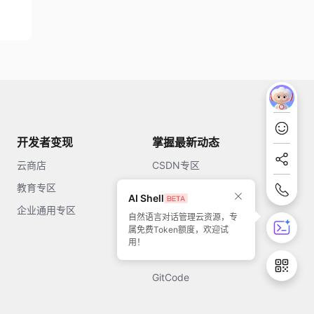
开发者变现
掌握最新动态
云商店
CSDN专区
教育专区
知乎
AI Shell
企业通用专区
开源中国
自然语言对话管理云资源，专
属免费Token额度，欢迎试
51CTO
用！
今日头条
GitCode