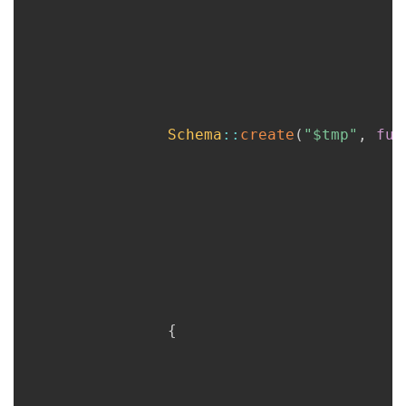
Schema
::
create
(
"
$tmp
"
,
fun
{