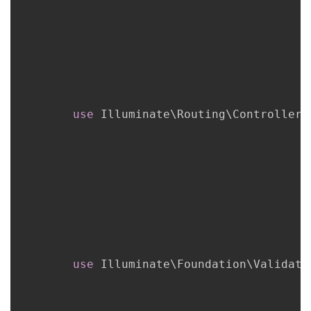
持
建
证
实
的
议
验
收
藏
use
Illuminate
\
Routing
\
Controller
use
Illuminate
\
Foundation
\
Validati