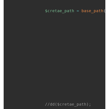
$cretae_path
=
base_path
(
)
//dd($cretae_path);