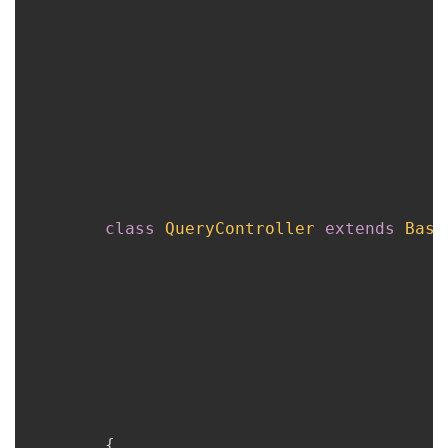
class
QueryController
extends
Base
{