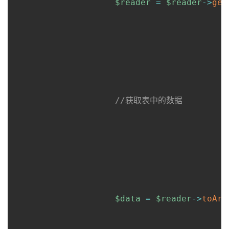
$reader
=
$reader
->
get
//获取表中的数据
$data
=
$reader
->
toArr