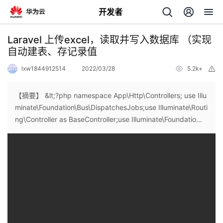
开发者
返
Laravel 上传excel，读取并写入数据库 （实现
回
自动建表、存记录值
lxw1844912514
2022/03/28
5.2k+
举
报
【摘要】 &lt;?php namespace App\Http\Controllers; use Illu
minate\Foundation\Bus\DispatchesJobs;use Illuminate\Routi
个
ng\Controller as BaseController;use Illuminate\Foundatio...
我
人
的
主
开
页
发