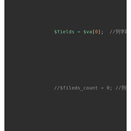
$fields
=
$va
[
0
]
;
//列字段
//$fileds_count = 0; //列数