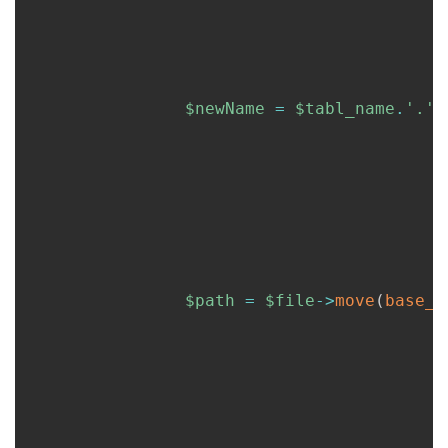
$newName
=
$tabl_name
.
'.'
.
$path
=
$file
->
move
(
base_p