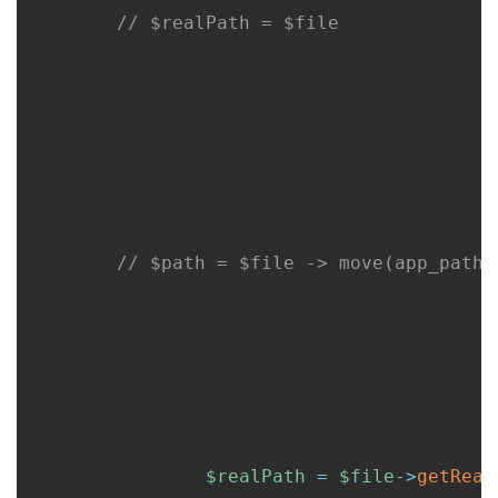
// $realPath = $file
// $path = $file -> move(app_path(
$realPath
=
$file
->
getReal