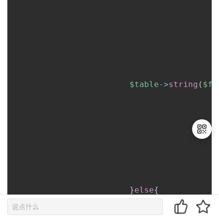
$table
->
string
(
$fi
退
出
登
}
else
{
录