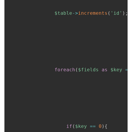
$table
->
increments
(
'id'
)
;
/
foreach
(
$fields
as
$key
=>
if
(
$key
==
0
)
{