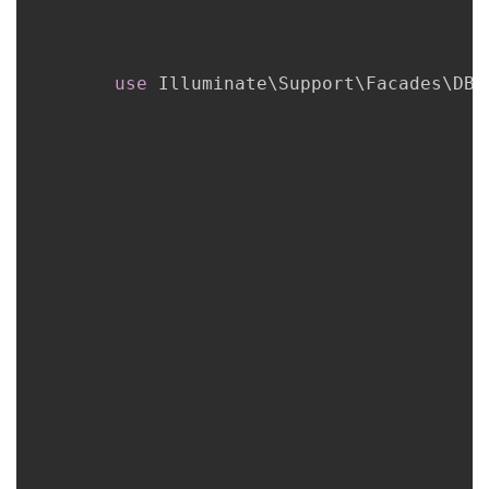
use
Illuminate
\
Support
\
Facades
\
DB
;