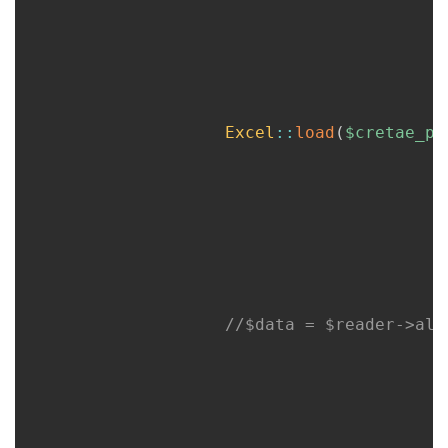
Excel
::
load
(
$cretae_pa
//$data = $reader->all