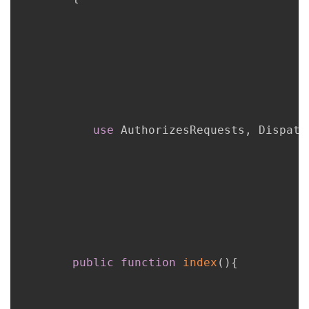
use
AuthorizesRequests
,
 Dispatc
public
function
index
(
)
{