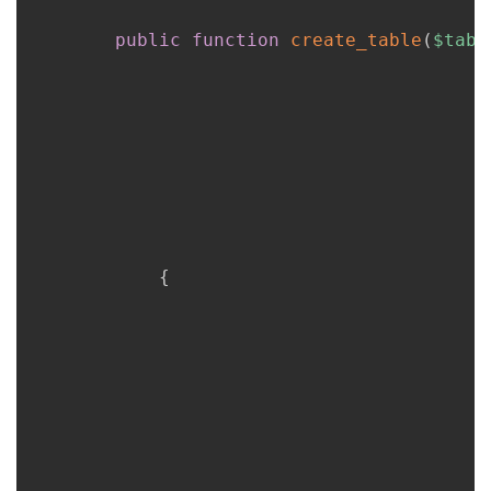
public
function
create_table
(
$tabl
{