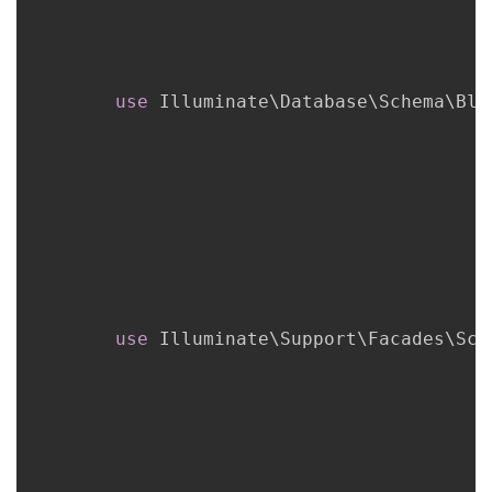
use
Illuminate
\
Database
\
Schema
\
Blu
use
Illuminate
\
Support
\
Facades
\
Sch