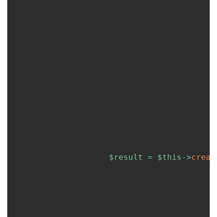
$result
=
$this
->
creat