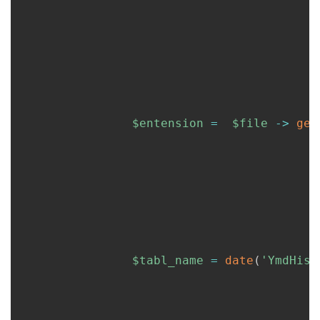
$entension
=
$file
->
get
$tabl_name
=
date
(
'YmdHis'