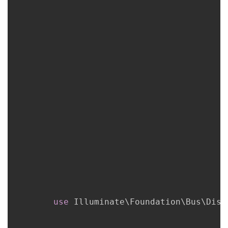
我
注
的
开
的
Programs
发
支
者
持
学
我
堂
的
我
我
技
的
的
我
术
云
课
的
我
use
Illuminate
\
Foundation
\
Bus
\
Disp
支
声
程
认
的
我