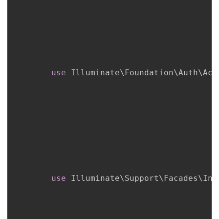
use
Illuminate
\
Foundation
\
Auth
\
Acc
use
Illuminate
\
Support
\
Facades
\
Inp