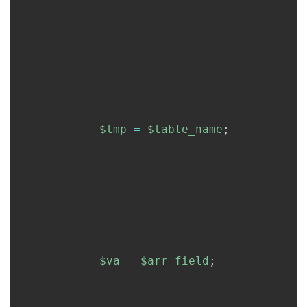
$tmp
=
$table_name
;
$va
=
$arr_field
;