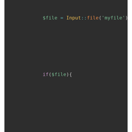
$file
=
Input
::
file
(
'myfile'
)
;
if
(
$file
)
{