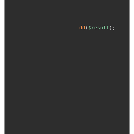
dd
(
$result
)
;