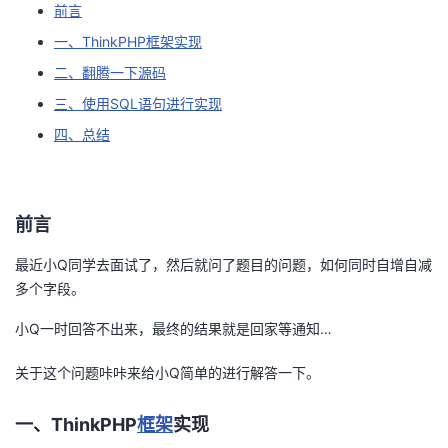
前言
者
一、ThinkPHP框架实现
二、翻腾一下源码
我
三、使用SQL语句进行实现
的
我
四、总结
博
的
我
前言
客
论
的
我
最近小Q同学去面试了，然后就问了题目的问题，如何同时自增自减
坛
圈
的
我
多个字段。
子
直
的
我
小Q一时回答不出来，最终的结果就是回家等通知…
我
播
活
的
关于这个问题咔咔来给小Q简单的进行解答一下。
我
动
关
的
一、ThinkPHP
框架
实现