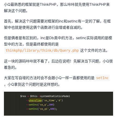
小Q最熟悉的框架就是ThinkPHP，那么咔咔就先使用ThinkPHP来
我
注
的
开
解决这个问题。
的
Programs
发
首先，解决这个问题需要对框架的inc和setInc有一定的了解，在框
架中也就是使用这俩个函数进行自增或者自减的。
支
者
但是俩者是有区别的，inc是Db类中的方法，setInc实际调用的是模
持
型中的方法，但是最终都使用的是
学
这个文件的方法。
thinkphp/library/think/db/Query.php
我
堂
这一块的源码咔咔就不看了，后边在说吧！先解决当下问题，小Q很
着急的。
的
我
我
大家在写自增的方法时会不会跟小Q一样一直都使用的是
setInc
技
的
的
我
，小Q拿到这个问题时是这样想的。
术
云
课
的
我
支
声
程
认
的
我