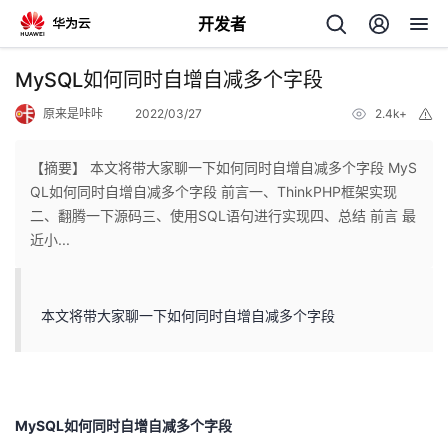
开发者
返
MySQL如何同时自增自减多个字段
回
原来是咔咔
2022/03/27
2.4k+
举
报
【摘要】 本文将带大家聊一下如何同时自增自减多个字段 MyS
QL如何同时自增自减多个字段 前言一、ThinkPHP框架实现
二、翻腾一下源码三、使用SQL语句进行实现四、总结 前言 最
个
近小...
我
人
本文将带大家聊一下如何同时自增自减多个字段
的
主
开
页
MySQL如何同时自增自减多个字段
发