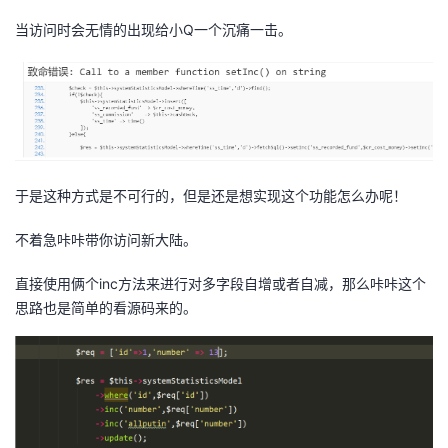
持
建
证
实
的
当访问时会无情的出现给小Q一个沉痛一击。
议
验
收
藏
于是这种方式是不可行的，但是还是想实现这个功能怎么办呢！
不着急咔咔带你访问新大陆。
直接使用俩个inc方法来进行对多字段自增或者自减，那么咔咔这个
思路也是简单的看源码来的。