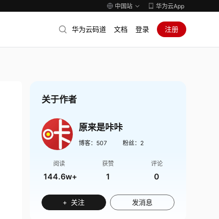
中国站
华为云App
华为云码道
文档
登录
注册
关于作者
原来是咔咔
博客：
507
粉丝：
2
阅读
获赞
评论
144.6w+
1
0
+ 关注
发消息