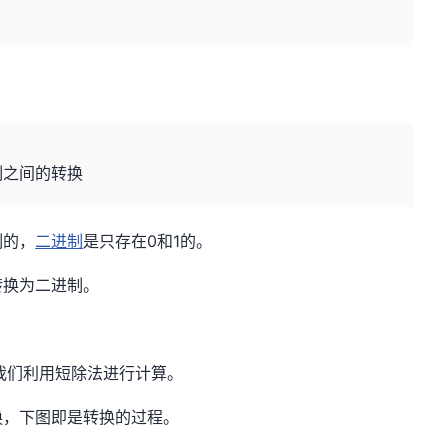
制之间的转换
制的，
二进制
是只存在0和1的。
转换为二进制。
我们利用短除法进行计算。
换，下图即是转换的过程。