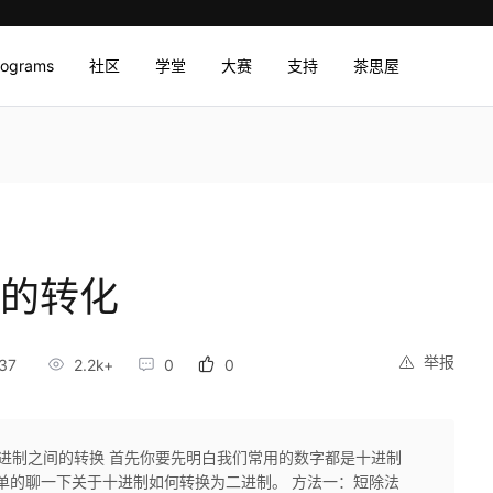
rograms
社区
学堂
大赛
支持
茶思屋
前的转化
举报
37
2.2k+
0
0
二进制之间的转换 首先你要先明白我们常用的数字都是十进制
简单的聊一下关于十进制如何转换为二进制。 方法一：短除法