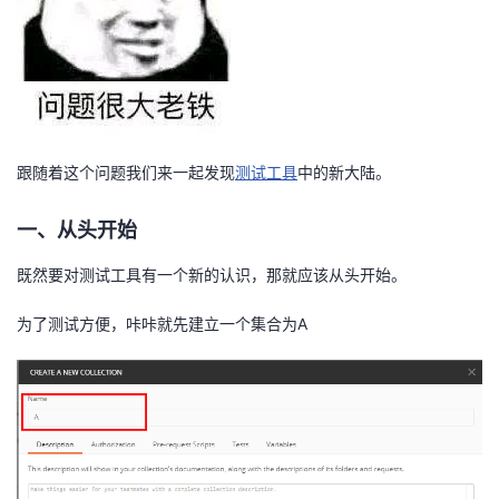
我
注
的
开
的
Programs
发
支
者
跟随着这个问题我们来一起发现
测试工具
中的新大陆。
持
学
一、从头开始
我
堂
既然要对测试工具有一个新的认识，那就应该从头开始。
的
我
我
为了测试方便，咔咔就先建立一个集合为A
技
的
的
我
术
云
课
的
我
支
声
程
认
的
我