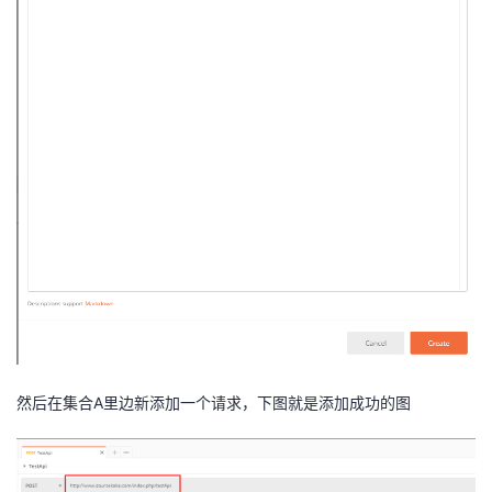
持
建
证
实
的
议
验
收
藏
然后在集合A里边新添加一个请求，下图就是添加成功的图