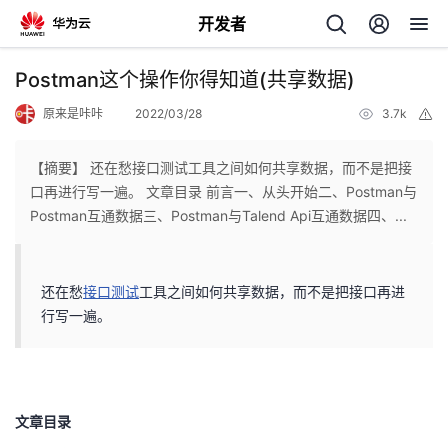
开发者
返
Postman这个操作你得知道(共享数据)
回
原来是咔咔
2022/03/28
3.7k
举
报
【摘要】 还在愁接口测试工具之间如何共享数据，而不是把接
口再进行写一遍。 文章目录 前言一、从头开始二、Postman与
Postman互通数据三、Postman与Talend Api互通数据四、...
个
我
人
还在愁
接口测试
工具之间如何共享数据，而不是把接口再进
行写一遍。
的
主
开
页
文章目录
发