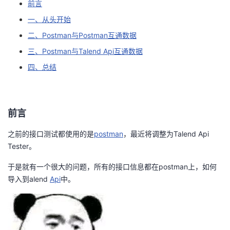
前言
者
一、从头开始
二、Postman与Postman互通数据
我
三、Postman与Talend Api互通数据
四、总结
的
我
博
的
我
前言
客
论
的
我
之前的接口测试都使用的是
postman
，最近将调整为Talend Api
坛
圈
的
我
Tester。
子
直
的
我
于是就有一个很大的问题，所有的接口信息都在postman上，如何
导入到alend
Api
中。
我
播
活
的
我
动
关
的