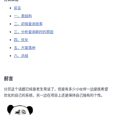
前言
者
一、表结构
我
二、初探查询效率
三、分析查询耗时的原因
的
我
四、优化
博
的
我
五、方案落地
六、总结
客
论
的
我
坛
圈
的
我
前言
子
直
的
我
分页这个话题已经是老生常谈了，但是有多少小伙伴一边是既希望
优化的自己的系统，另一边在项目上还是保持自己独有的个性。
我
播
活
的
我
动
关
的