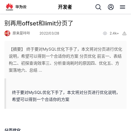
开发者
返
别再用offset和limit分页了
回
原来是咔咔
2022/03/28
2.4k+
举
报
【摘要】 终于要对MySQL优化下手了，本文将对分页进行优化
说明，希望可以得到一个合适你的方案 分页优化 前言一、表结
构二、初探查询效率三、分析查询耗时的原因四、优化五、方
个
案落地六、总结 ...
我
人
终于要对MySQL优化下手了，本文将对分页进行优化说明，
的
主
希望可以得到一个合适你的方案
开
页
发
分页优化