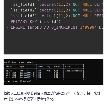
持
建
证
实
的
`
ss_field1
`
decimal
(
11
,
2
)
NOT
NULL
DEFAU
`
ss_field2
`
decimal
(
11
,
2
)
NOT
NULL
DEFAU
议
验
收
`
ss_field3
`
decimal
(
11
,
2
)
NOT
NULL
DEFAU
PRIMARY
KEY
(
`
ss_id
`
)
藏
)
ENGINE
=
InnoDB
AUTO_INCREMENT
=
3499994
DEF
根据以上信息可以看到目前表里边的数据有350万记录，接下来就
针对这350W条记录进行查询优化。