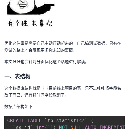
我
注
的
开
的
Programs
发
支
者
优化这件事是需要自己主动行动起来的，自己搞测试数据，只有在
持
学
测试的路上才会发现更多你未知的事情。
本文咔咔也会针对分页优化这个话题进行解读。
我
堂
一、表结构
的
我
我
这个数据库结构就是咔咔目前线上项目的表，只不过咔咔将字段名
技
的
的
我
改了而已，还有将时间字段取消了。
术
云
课
的
我
数据库结构如下
支
声
程
认
的
我
CREATE
TABLE
`
tp_statistics
`
(
`
ss_id
`
int
(
11
)
NOT
NULL
AUTO_INCREMENT
,