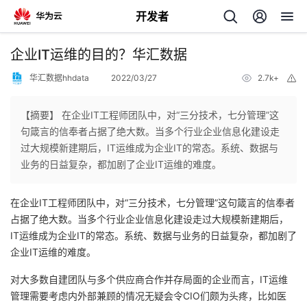
开发者
返
企业IT运维的目的？华汇数据
回
华汇数据hhdata
2022/03/27
2.7k+
举
报
【摘要】 在企业IT工程师团队中，对“三分技术，七分管理”这
句箴言的信奉者占据了绝大数。当多个行业企业信息化建设走
过大规模新建期后，IT运维成为企业IT的常态。系统、数据与
个
业务的日益复杂，都加剧了企业IT运维的难度。
我
人
在企业IT工程师团队中，对“三分技术，七分管理”这句箴言的信奉者
占据了绝大数。当多个行业企业信息化建设走过大规模新建期后，
的
主
IT运维成为企业IT的常态。系统、数据与业务的日益复杂，都加剧了
企业IT运维的难度。
开
页
对大多数自建团队与多个供应商合作并存局面的企业而言，IT运维
管理需要考虑内外部兼顾的情况无疑会令CIO们颇为头疼，比如医
发