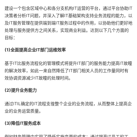
我
注
的
开
建设一个包含区域中心和各分支机构IT运营的平台，通过平台协助IT
决策者分析IT问题，并深入了解IT基础架构支持业务流程的能力，以
的
Programs
发
及IT服务管理在提供端到端IT服务过程中的作用，以协助他们更好地
处理与服务提供方之间关系，实现商业利益。达到以下几个方面的
支
者
目标：
(1)全面提高企业IT部门运维效率
持
学
基于IT比服务流程化的管理模式将提升IT部门的服务能力提高IT故瞳
我
堂
的解决效率，如此一来自然降低了IT部门相关人员的工作量同时有
效协调资源减少IT故瞳的处理时间。
的
我
我
(2)提升业务能力
技
的
的
我
通过ITIL确定的IT流程支徨整个企业的业务流程，从而整体上提高企
术
云
业的业务运营质量。
课
的
我
(3)降低IT服务成本
支
声
程
认
的
我
例如财务管理中实现了降低实施变更的成本；通过提高IT员工的工