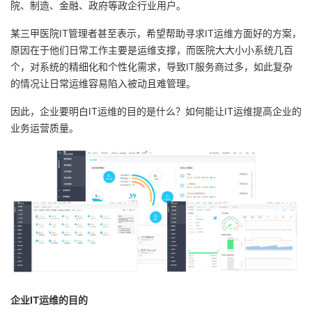
院、制造、金融、政府等政企行业用户。
者
某三甲医院IT管理者甚至表示，希望帮助寻求IT运维方面好的方案，
原因在于他们日常工作主要是运维支撑，而医院大大小小系统几百
我
个，对系统的精细化和个性化需求，导致IT服务商过多，如此复杂
的情况让日常运维容易陷入被动且难管理。
的
我
因此，企业要明白IT运维的目的是什么？如何能让IT运维提高企业的
博
的
我
业务运营质量。
客
论
的
我
坛
圈
的
我
子
直
的
我
我
播
活
的
我
动
关
的
企业IT运维的目的