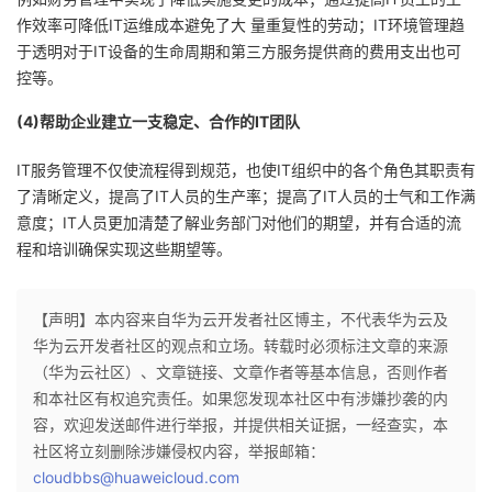
持
建
证
实
的
作效率可降低IT运维成本避免了大 量重复性的劳动；IT环境管理趋
于透明对于IT设备的生命周期和第三方服务提供商的费用支出也可
议
验
收
控等。
藏
(4)帮助企业建立一支稳定、合作的IT团队
IT服务管理不仅使流程得到规范，也使IT组织中的各个角色其职责有
了清晰定义，提高了IT人员的生产率；提高了IT人员的士气和工作满
意度；IT人员更加清楚了解业务部门对他们的期望，并有合适的流
程和培训确保实现这些期望等。
【声明】本内容来自华为云开发者社区博主，不代表华为云及
华为云开发者社区的观点和立场。转载时必须标注文章的来源
（华为云社区）、文章链接、文章作者等基本信息，否则作者
和本社区有权追究责任。如果您发现本社区中有涉嫌抄袭的内
容，欢迎发送邮件进行举报，并提供相关证据，一经查实，本
社区将立刻删除涉嫌侵权内容，举报邮箱：
cloudbbs@huaweicloud.com