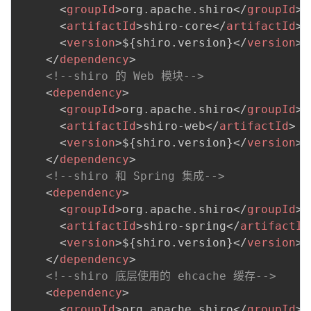
<
groupId
>
org.apache.shiro
</
groupId
>
<
artifactId
>
shiro-core
</
artifactId
>
<
version
>
${shiro.version}
</
version
>
</
dependency
>
<!--shiro 的 Web 模块-->
<
dependency
>
<
groupId
>
org.apache.shiro
</
groupId
>
<
artifactId
>
shiro-web
</
artifactId
>
<
version
>
${shiro.version}
</
version
>
</
dependency
>
<!--shiro 和 Spring 集成-->
<
dependency
>
<
groupId
>
org.apache.shiro
</
groupId
>
<
artifactId
>
shiro-spring
</
artifactId
<
version
>
${shiro.version}
</
version
>
</
dependency
>
<!--shiro 底层使用的 ehcache 缓存-->
<
dependency
>
<
groupId
>
org.apache.shiro
</
groupId
>