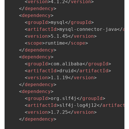
<
version
>
4.1.2
</
version
>
</
dependency
>
<
dependency
>
<
groupId
>
mysql
</
groupId
>
<
artifactId
>
mysql-connector-java
</
ar
<
version
>
5.1.45
</
version
>
<
scope
>
runtime
</
scope
>
</
dependency
>
<
dependency
>
<
groupId
>
com.alibaba
</
groupId
>
<
artifactId
>
druid
</
artifactId
>
<
version
>
1.1.19
</
version
>
</
dependency
>
<
dependency
>
<
groupId
>
org.slf4j
</
groupId
>
<
artifactId
>
slf4j-log4j12
</
artifactI
<
version
>
1.7.25
</
version
>
</
dependency
>