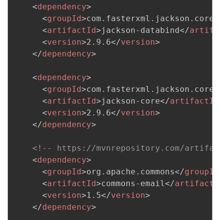
<
dependency
>
<
groupId
>
com.fasterxml.jackson.core
<
<
artifactId
>
jackson-databind
</
artifa
<
version
>
2.9.6
</
version
>
</
dependency
>
<
dependency
>
<
groupId
>
com.fasterxml.jackson.core
<
<
artifactId
>
jackson-core
</
artifactId
<
version
>
2.9.6
</
version
>
</
dependency
>
<!-- https://mvnrepository.com/artifac
<
dependency
>
<
groupId
>
org.apache.commons
</
groupId
<
artifactId
>
commons-email
</
artifactI
<
version
>
1.5
</
version
>
</
dependency
>