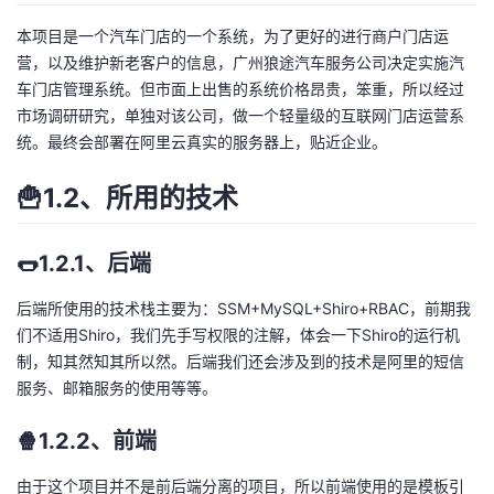
本项目是一个汽车门店的一个系统，为了更好的进行商户门店运
者
营，以及维护新老客户的信息，广州狼途汽车服务公司决定实施汽
车门店管理系统。但市面上出售的系统价格昂贵，笨重，所以经过
我
市场调研研究，单独对该公司，做一个轻量级的互联网门店运营系
统。最终会部署在阿里云真实的服务器上，贴近企业。
的
我
🍟1.2、所用的技术
博
的
我
客
论
的
我
🌭1.2.1、后端
坛
圈
的
我
后端所使用的技术栈主要为：SSM+MySQL+Shiro+RBAC，前期我
们不适用Shiro，我们先手写权限的注解，体会一下Shiro的运行机
子
直
的
我
制，知其然知其所以然。后端我们还会涉及到的技术是阿里的短信
服务、邮箱服务的使用等等。
我
播
活
的
🍿1.2.2、前端
我
动
关
的
由于这个项目并不是前后端分离的项目，所以前端使用的是模板引