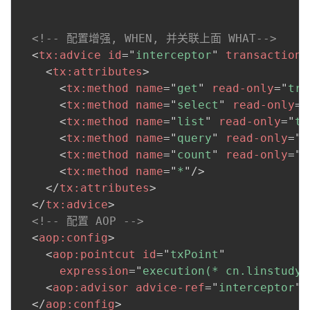
<!-- 配置增强, WHEN, 并关联上面 WHAT-->
<
tx:
advice
id
=
"
interceptor
"
transaction-
<
tx:
attributes
>
<
tx:
method
name
=
"
get
"
read-only
=
"
tru
<
tx:
method
name
=
"
select
"
read-only
=
"
<
tx:
method
name
=
"
list
"
read-only
=
"
tr
<
tx:
method
name
=
"
query
"
read-only
=
"
t
<
tx:
method
name
=
"
count
"
read-only
=
"
t
<
tx:
method
name
=
"
*
"
/>
</
tx:
attributes
>
</
tx:
advice
>
<!-- 配置 AOP -->
<
aop:
config
>
<
aop:
pointcut
id
=
"
txPoint
"
expression
=
"
execution(* cn.linstudy.
<
aop:
advisor
advice-ref
=
"
interceptor
"
</
aop:
config
>