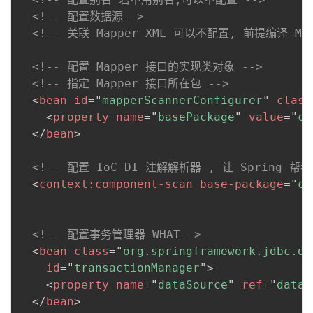
<!-- 配置数据源-->
<!-- 关联 Mapper XML 可以不配置, 前提编译 M
<!-- 配置 Mapper 接口的实现类对象 -->
<!-- 指定 Mapper 接口所在包 -->
<
bean
id
=
"
mapperScannerConfigurer
"
class
<
property
name
=
"
basePackage
"
value
=
"
cn
</
bean
>
<!-- 配置 IoC DI 注解解析器 , 让 Spring
<
context:
component-scan
base-package
=
"
cn
<!-- 配置事务管理器 WHAT-->
<
bean
class
=
"
org.springframework.jdbc.da
id
=
"
transactionManager
"
>
<
property
name
=
"
dataSource
"
ref
=
"
dataS
</
bean
>