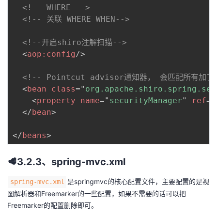
<!-- WHERE -->
<!-- 关联 WHERE WHEN-->
<!--开启shiro注解扫描-->
<
aop:
config
/>
<!-- Pointcut advisor通知器， 会匹配所有加
<
bean
class
=
"
org.apache.shiro.spring.sec
<
property
name
=
"
securityManager
"
ref
=
"
</
bean
>
</
beans
>
🥩3.2.3、spring-mvc.xml
是springmvc的核心配置文件，主要配置的是视
spring-mvc.xml
图解析器和Freemarker的一些配置，如果不需要的话可以把
Freemarker的配置删除即可。