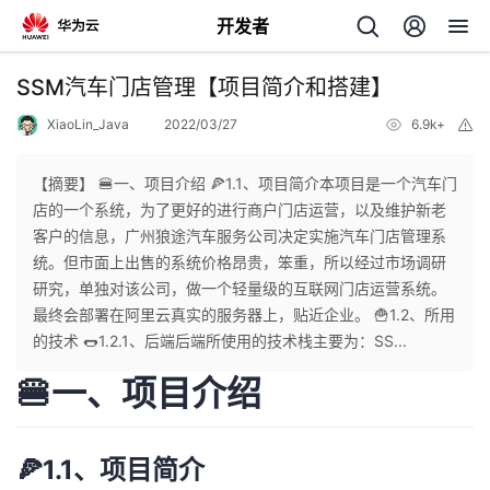
开发者
返
SSM汽车门店管理【项目简介和搭建】
回
XiaoLin_Java
2022/03/27
6.9k+
举
报
【摘要】 🍔一、项目介绍 🍕1.1、项目简介本项目是一个汽车门
店的一个系统，为了更好的进行商户门店运营，以及维护新老
客户的信息，广州狼途汽车服务公司决定实施汽车门店管理系
个
统。但市面上出售的系统价格昂贵，笨重，所以经过市场调研
研究，单独对该公司，做一个轻量级的互联网门店运营系统。
我
人
最终会部署在阿里云真实的服务器上，贴近企业。 🍟1.2、所用
的技术 🌭1.2.1、后端后端所使用的技术栈主要为：SS...
的
主
🍔一、项目介绍
开
页
🍕1.1、项目简介
发