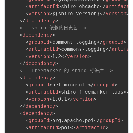
<
artifactId
>
shiro-ehcache
</
artifactI
<
version
>
${shiro.version}
</
version
>
</
dependency
>
<!--shiro 依赖的日志包-->
<
dependency
>
<
groupId
>
commons-logging
</
groupId
>
<
artifactId
>
commons-logging
</
artifac
<
version
>
1.2
</
version
>
</
dependency
>
<!--Freemarker 的 shiro 标签库-->
<
dependency
>
<
groupId
>
net.mingsoft
</
groupId
>
<
artifactId
>
shiro-freemarker-tags
</
a
<
version
>
1.0.1
</
version
>
</
dependency
>
<
dependency
>
<
groupId
>
org.apache.poi
</
groupId
>
<
artifactId
>
poi
</
artifactId
>