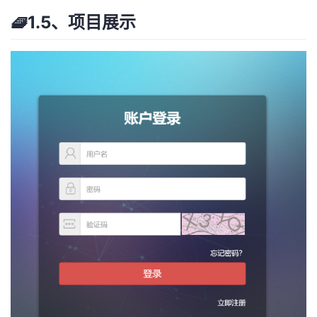
持
建
证
实
的
🧇1.5、项目展示
议
验
收
藏