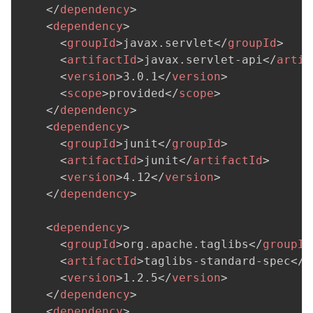
</
dependency
>
<
dependency
>
<
groupId
>
javax.servlet
</
groupId
>
<
artifactId
>
javax.servlet-api
</
artif
<
version
>
3.0.1
</
version
>
<
scope
>
provided
</
scope
>
</
dependency
>
<
dependency
>
<
groupId
>
junit
</
groupId
>
<
artifactId
>
junit
</
artifactId
>
<
version
>
4.12
</
version
>
</
dependency
>
<
dependency
>
<
groupId
>
org.apache.taglibs
</
groupId
<
artifactId
>
taglibs-standard-spec
</
a
<
version
>
1.2.5
</
version
>
</
dependency
>
<
dependency
>