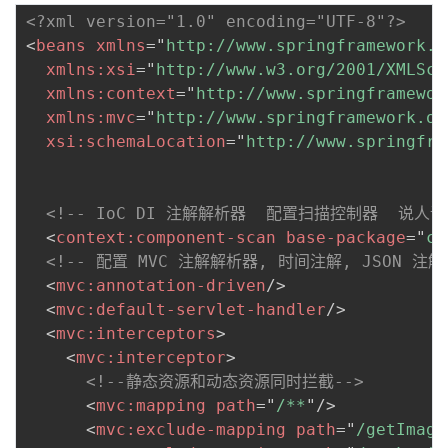
<?xml version="1.0" encoding="UTF-8"?>
<
beans
xmlns
=
"
http://www.springframework.o
xmlns:
xsi
=
"
http://www.w3.org/2001/XMLSch
xmlns:
context
=
"
http://www.springframewor
xmlns:
mvc
=
"
http://www.springframework.or
xsi:
schemaLocation
=
"
http://www.springfra
<!-- IoC DI 注解解析器  配置扫描控制器  说人话
<
context:
component-scan
base-package
=
"
cn
<!-- 配置 MVC 注解解析器, 时间注解, JSON 注解 
<
mvc:
annotation-driven
/>
<
mvc:
default-servlet-handler
/>
<
mvc:
interceptors
>
<
mvc:
interceptor
>
<!--静态资源和动态资源同时拦截-->
<
mvc:
mapping
path
=
"
/**
"
/>
<
mvc:
exclude-mapping
path
=
"
/getImage