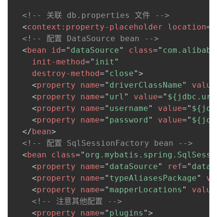
<!-- 关联 db.properties 文件 -->
<
context:
property-placeholder
location
=
"
<!-- 配置 DataSource bean -->
<
bean
id
=
"
dataSource
"
class
=
"
com.alibaba
init-method
=
"
init
"
destroy-method
=
"
close
"
>
<
property
name
=
"
driverClassName
"
value
<
property
name
=
"
url
"
value
=
"
${jdbc.url
<
property
name
=
"
username
"
value
=
"
${jdb
<
property
name
=
"
password
"
value
=
"
${jdb
</
bean
>
<!-- 配置 SqlSessionFactory bean -->
<
bean
class
=
"
org.mybatis.spring.SqlSessi
<
property
name
=
"
dataSource
"
ref
=
"
dataS
<
property
name
=
"
typeAliasesPackage
"
va
<
property
name
=
"
mapperLocations
"
value
<!-- 注意其他配置 -->
<
property
name
=
"
plugins
"
>