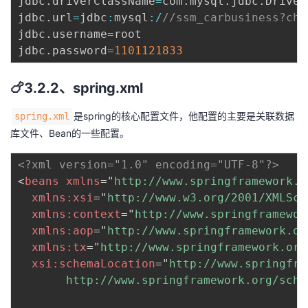
jdbc
.
driverClassName
=
com
.
mysql
.
jdbc
.
Driver

jdbc
.
url
=
jdbc
:
mysql
:
/
//ssm_carbusiness?cha
jdbc
.
username
=
root

jdbc
.
password
=
1101121833
🍗3.2.2、spring.xml
是spring的核心配置文件，他配置的主要是关联数据
spring.xml
库文件、Bean的一些配置。
<?xml version="1.0" encoding="UTF-8"?>
<
beans
xmlns
=
"
http://www.springframework.o
xmlns:
xsi
=
"
http://www.w3.org/2001/XMLSch
xmlns:
context
=
"
http://www.springframewor
xmlns:
aop
=
"
http://www.springframework.or
xmlns:
tx
=
"
http://www.springframework.org
xsi:
schemaLocation
=
"
http://www.springfra
       http://www.springframework.org/sche