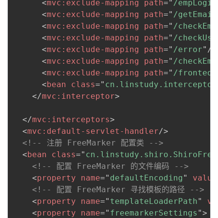
<
mvc:
exclude-mapping
path
=
"
/empLogin
<
mvc:
exclude-mapping
path
=
"
/getEmail
<
mvc:
exclude-mapping
path
=
"
/checkEma
<
mvc:
exclude-mapping
path
=
"
/checkUse
<
mvc:
exclude-mapping
path
=
"
/error
"
/>
<
mvc:
exclude-mapping
path
=
"
/checkEma
<
mvc:
exclude-mapping
path
=
"
/fronted/
<
bean
class
=
"
cn.linstudy.interceptor
</
mvc:
interceptor
>
</
mvc:
interceptors
>
<
mvc:
default-servlet-handler
/>
<!-- 注册 FreeMarker 配置类 -->
<
bean
class
=
"
cn.linstudy.shiro.ShiroFree
<!-- 配置 FreeMarker 的文件编码 -->
<
property
name
=
"
defaultEncoding
"
value
<!-- 配置 FreeMarker 寻找模板的路径 -->
<
property
name
=
"
templateLoaderPath
"
va
<
property
name
=
"
freemarkerSettings
"
>