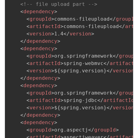
<!-- file upload part -->
<
dependency
>
<
groupId
>
commons-fileupload
</
groupId
<
artifactId
>
commons-fileupload
</
arti
<
version
>
1.4
</
version
>
</
dependency
>
<
dependency
>
<
groupId
>
org.springframework
</
groupI
<
artifactId
>
spring-webmvc
</
artifactI
<
version
>
${spring.version}
</
version
>
</
dependency
>
<
dependency
>
<
groupId
>
org.springframework
</
groupI
<
artifactId
>
spring-jdbc
</
artifactId
>
<
version
>
${spring.version}
</
version
>
</
dependency
>
<
dependency
>
<
groupId
>
org.aspectj
</
groupId
>
<
artifactId
>
aspectjweaver
</
artifactI