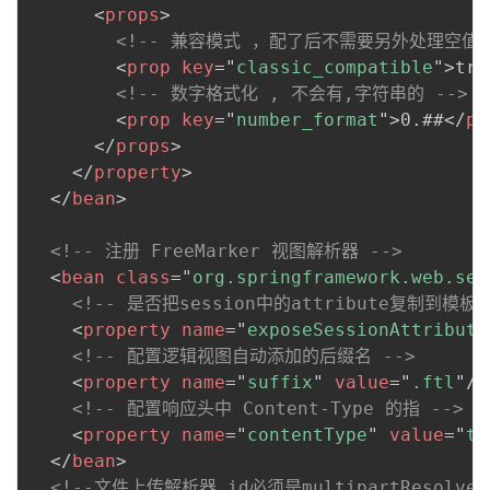
<
props
>
<!-- 兼容模式 ，配了后不需要另外处理空值
<
prop
key
=
"
classic_compatible
"
>
tru
<!-- 数字格式化 , 不会有,字符串的 -->
<
prop
key
=
"
number_format
"
>
0.##
</
pr
</
props
>
</
property
>
</
bean
>
<!-- 注册 FreeMarker 视图解析器 -->
<
bean
class
=
"
org.springframework.web.ser
<!-- 是否把session中的attribute复制到
<
property
name
=
"
exposeSessionAttribute
<!-- 配置逻辑视图自动添加的后缀名 -->
<
property
name
=
"
suffix
"
value
=
"
.ftl
"
/>
<!-- 配置响应头中 Content-Type 的指 -->
<
property
name
=
"
contentType
"
value
=
"
te
</
bean
>
<!--文件上传解析器 id必须是multipartResolver