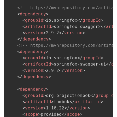
<!-- https://mvnrepository.com/artifac
<
dependency
>
<
groupId
>
io.springfox
</
groupId
>
<
artifactId
>
springfox-swagger2
</
arti
<
version
>
2.9.2
</
version
>
</
dependency
>
<!-- https://mvnrepository.com/artifac
<
dependency
>
<
groupId
>
io.springfox
</
groupId
>
<
artifactId
>
springfox-swagger-ui
</
ar
<
version
>
2.9.2
</
version
>
</
dependency
>
<
dependency
>
<
groupId
>
org.projectlombok
</
groupId
>
<
artifactId
>
lombok
</
artifactId
>
<
version
>
1.16.22
</
version
>
<
scope
>
provided
</
scope
>