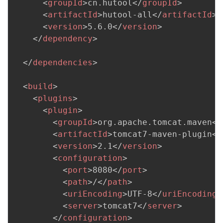
<
groupId
>
cn.hutool
</
groupId
>
<
artifactId
>
hutool-all
</
artifactId
>
<
version
>
5.6.0
</
version
>
</
dependency
>
</
dependencies
>
<
build
>
<
plugins
>
<
plugin
>
<
groupId
>
org.apache.tomcat.maven
</
<
artifactId
>
tomcat7-maven-plugin
</
<
version
>
2.1
</
version
>
<
configuration
>
<
port
>
8080
</
port
>
<
path
>
/
</
path
>
<
uriEncoding
>
UTF-8
</
uriEncoding
>
<
server
>
tomcat7
</
server
>
</
configuration
>