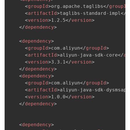
<
groupId
>
org.apache.taglibs
</
groupId
<
artifactId
>
taglibs-standard-impl
</
a
<
version
>
1.2.5
</
version
>
</
dependency
>
<
dependency
>
<
groupId
>
com.aliyun
</
groupId
>
<
artifactId
>
aliyun-java-sdk-core
</
ar
<
version
>
3.3.1
</
version
>
</
dependency
>
<
dependency
>
<
groupId
>
com.aliyun
</
groupId
>
<
artifactId
>
aliyun-java-sdk-dysmsapi
<
version
>
1.0.0
</
version
>
</
dependency
>
<
dependency
>