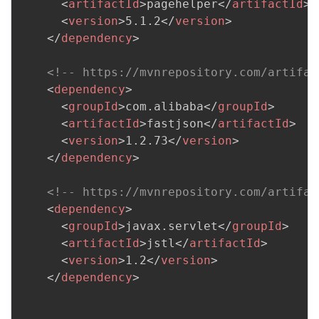
<
artifactId
>
pagehelper
</
artifactId
>
<
version
>
5.1.2
</
version
>
</
dependency
>
<!-- https://mvnrepository.com/artifac
<
dependency
>
<
groupId
>
com.alibaba
</
groupId
>
<
artifactId
>
fastjson
</
artifactId
>
<
version
>
1.2.73
</
version
>
</
dependency
>
<!-- https://mvnrepository.com/artifac
<
dependency
>
<
groupId
>
javax.servlet
</
groupId
>
<
artifactId
>
jstl
</
artifactId
>
<
version
>
1.2
</
version
>
</
dependency
>