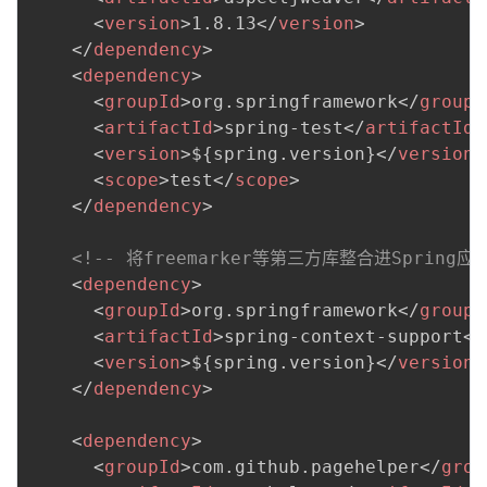
<
version
>
1.8.13
</
version
>
</
dependency
>
<
dependency
>
<
groupId
>
org.springframework
</
groupI
<
artifactId
>
spring-test
</
artifactId
>
<
version
>
${spring.version}
</
version
>
<
scope
>
test
</
scope
>
</
dependency
>
<!-- 将freemarker等第三方库整合进Spring
<
dependency
>
<
groupId
>
org.springframework
</
groupI
<
artifactId
>
spring-context-support
</
<
version
>
${spring.version}
</
version
>
</
dependency
>
<
dependency
>
<
groupId
>
com.github.pagehelper
</
grou