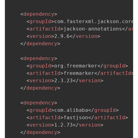
<
dependency
>
<
groupId
>
com.fasterxml.jackson.core
<
<
artifactId
>
jackson-annotations
</
art
<
version
>
2.9.6
</
version
>
</
dependency
>
<
dependency
>
<
groupId
>
org.freemarker
</
groupId
>
<
artifactId
>
freemarker
</
artifactId
>
<
version
>
2.3.23
</
version
>
</
dependency
>
<
dependency
>
<
groupId
>
com.alibaba
</
groupId
>
<
artifactId
>
fastjson
</
artifactId
>
<
version
>
1.2.73
</
version
>
</
dependency
>