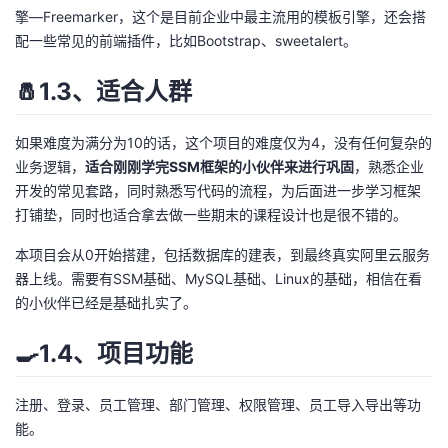
擎—Freemarker，这个是目前企业中最主流用的模板引擎，还会搭
我
注
的
开
配一些常见的前端插件，比如Bootstrap、sweetalert。
的
Programs
发
🧂1.3、适合人群
支
者
如果难度为满分为10的话，这个项目的难度仅为4，没有任何复杂的
持
业务逻辑，
适合刚刚学完SSM框架的小伙伴来进行巩固
，熟悉企业
学
开发的常见套路，同时熟悉写代码的流程，为后面进一步学习框架
打铺垫，同时也适合拿去做一些期末的课程设计也是很不错的。
我
堂
本项目会从0开始搭建，包括数据库的建表，到最终真实阿里云服务
的
我
我
器上线。需要有SSM基础、MySQL基础、Linux的基础，相信在看
的小伙伴已经是基础扎实了。
技
的
的
我
🍳1.4、项目功能
术
云
课
的
我
注册、登录、员工管理、部门管理、权限管理、员工导入导出等功
支
声
程
认
的
我
能。