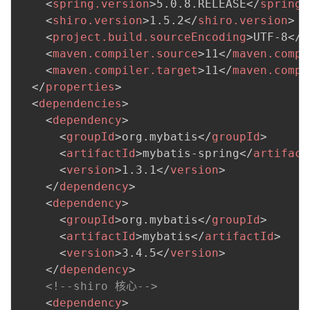
<
spring.version
>
5.0.8.RELEASE
</
spring.
<
shiro.version
>
1.5.2
</
shiro.version
>
<
project.build.sourceEncoding
>
UTF-8
</
p
<
maven.compiler.source
>
11
</
maven.compi
<
maven.compiler.target
>
11
</
maven.compi
</
properties
>
<
dependencies
>
<
dependency
>
<
groupId
>
org.mybatis
</
groupId
>
<
artifactId
>
mybatis-spring
</
artifact
<
version
>
1.3.1
</
version
>
</
dependency
>
<
dependency
>
<
groupId
>
org.mybatis
</
groupId
>
<
artifactId
>
mybatis
</
artifactId
>
<
version
>
3.4.5
</
version
>
</
dependency
>
<!--shiro 核心-->
<
dependency
>