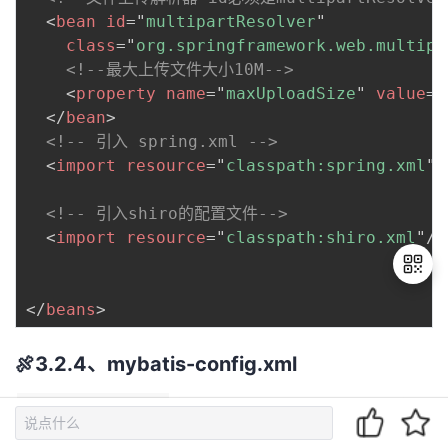
<
bean
id
=
"
multipartResolver
"
class
=
"
org.springframework.web.multipa
<!--最大上传文件大小10M-->
<
property
name
=
"
maxUploadSize
"
value
=
"
</
bean
>
<!-- 引入 spring.xml -->
<
import
resource
=
"
classpath:spring.xml
"
/
<!-- 引入shiro的配置文件-->
<
import
resource
=
"
classpath:shiro.xml
"
/>
</
beans
>
退
🍖3.2.4、mybatis-config.xml
出
登
这个配置文件是一个全局配置文件，这里
mybatis-config.xml
录
面是对MyBatis 的核心行为的控制，比如像分页插件的配置，目前