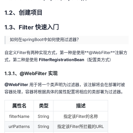
议
注
验
收
1.2、创建项目
藏
1.3、Filter 快速入门
如何在springBoot中如何使用过滤器？
自定义Filter有两种实现方式，第一种是使用**@WebFilter**注解方
式，第二种是使用
FilterRegistrationBean
（配置类方式）
1.3.1、@WebFilter 实现
@WebFilter
用于将一个类声明为过滤器，该注解将会在部署时被
容器处理，容器将根据具体的属性配置将相应的类部署为过滤器。
属性名
类型
描述
filterName
String
指定该Filter的名称
urlPatterns
String
指定该Filter所拦截的URL