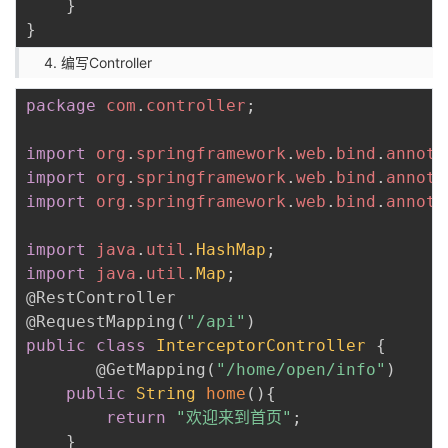
}
}
编写Controller
package
com
.
controller
;
import
org
.
springframework
.
web
.
bind
.
annota
import
org
.
springframework
.
web
.
bind
.
annota
import
org
.
springframework
.
web
.
bind
.
annota
import
java
.
util
.
HashMap
;
import
java
.
util
.
Map
;
@RestController
@RequestMapping
(
"/api"
)
public
class
InterceptorController
{
@GetMapping
(
"/home/open/info"
)
public
String
home
(
)
{
return
"欢迎来到首页"
;
}