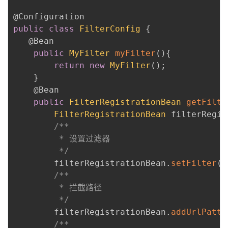
@Configuration
public
class
FilterConfig
{
@Bean
public
MyFilter
myFilter
(
)
{
return
new
MyFilter
(
)
;
}
@Bean
public
FilterRegistrationBean
getFilte
FilterRegistrationBean
 filterRegis
/**

         * 设置过滤器

         */
        filterRegistrationBean
.
setFilter
(
M
/**

         * 拦截路径

         */
        filterRegistrationBean
.
addUrlPatte
/**
