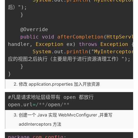
后）"
)
;
}
@Override
public
void
afterCompletion
(
HttpServle
handler
,
Exception
 ex
)
throws
Exception
{
System
.
out
.
println
(
"
MyInterceptor
.
应的视图之后执行（主要是用于进行资源清理工作）"
)
;
}
}
修改 application.properties 加入开放资源
#凡是请求地址层级带有 open 都放行

open
.
url
=
/**/
open
创建一个 Java 实现 WebMvcConﬁgurer ,并重写
addInterceptors 方法
package
com
.
config
;