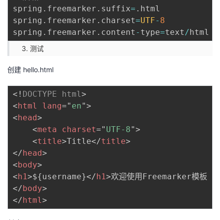
spring
.
freemarker
.
suffix
=
.
html

spring
.
freemarker
.
charset
=
UTF
-
8
spring
.
freemarker
.
content
-
type
=
text
/
测试
创建 hello.html
<!
DOCTYPE
html
>
<
html
lang
=
"
en
"
>
<
head
>
<
meta
charset
=
"
UTF-8
"
>
<
title
>
Title
</
title
>
</
head
>
<
body
>
<
h1
>
${username}
</
h1
>
</
body
>
</
html
>