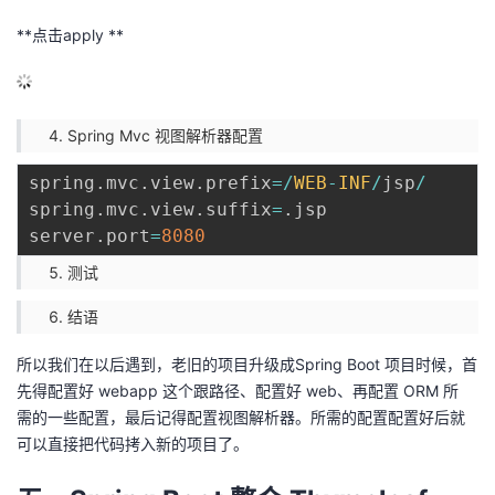
**点击apply **
Spring Mvc 视图解析器配置
spring
.
mvc
.
view
.
prefix
=
/
WEB
-
INF
/
jsp
/
spring
.
mvc
.
view
.
suffix
=
.
jsp

server
.
port
=
8080
测试
结语
所以我们在以后遇到，老旧的项目升级成Spring Boot 项目时候，首
先得配置好 webapp 这个跟路径、配置好 web、再配置 ORM 所
需的一些配置，最后记得配置视图解析器。所需的配置配置好后就
可以直接把代码拷入新的项目了。