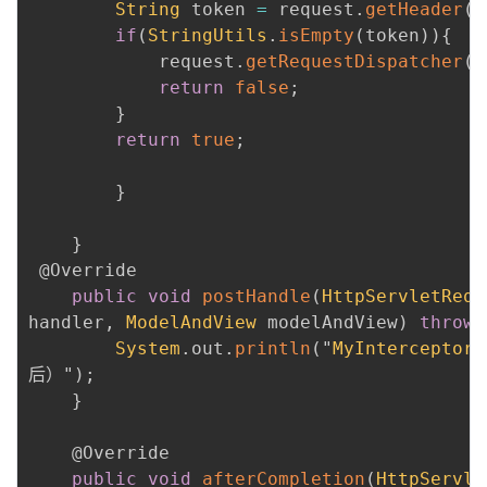
String
 token 
=
 request
.
getHeader
(
"
if
(
StringUtils
.
isEmpty
(
token
)
)
{
            request
.
getRequestDispatcher
(
"
return
false
;
}
return
true
;
}
}
@Override
public
void
postHandle
(
HttpServletRequ
handler
,
ModelAndView
 modelAndView
)
throws
System
.
out
.
println
(
"
MyInterceptor
.
后）"
)
;
}
@Override
public
void
afterCompletion
(
HttpServle