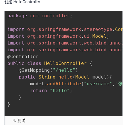
创建 HelloController
package
com
.
controller
;
import
org
.
springframework
.
stereotype
.
Cont
import
org
.
springframework
.
ui
.
Model
;
import
org
.
springframework
.
web
.
bind
.
annota
import
org
.
springframework
.
web
.
bind
.
annota
@Controller
public
class
HelloController
{
@GetMapping
(
"/hello"
)
public
String
hello
(
Model
 model
)
{
        model
.
addAttribute
(
"username"
,
"张三
return
"hello"
;
}
}
测试