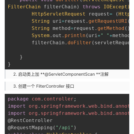
FilterChain
 filterChain
)
throws
IOExceptio
HttpServletRequest
 request
=
(
HttpS
String
 uri
=
request
.
getRequestURI
(
)
String
 method
=
request
.
getMethod
(
)
;
System
.
out
.
println
(
uri
+
" "
+
method
+
        filterChain
.
doFilter
(
servletReques
}
}
启动类上加 **@ServletComponentScan **注解
创建一个 FilterController 接口
package
com
.
controller
;
import
org
.
springframework
.
web
.
bind
.
annota
import
org
.
springframework
.
web
.
bind
.
annota
@RestController
@RequestMapping
(
"/api"
)