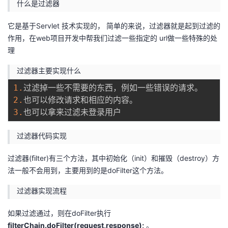
什么是过滤器
的
Programs
发
者
它是基于Servlet 技术实现的， 简单的来说，过滤器就是起到过滤的
作用，在web项目开发中帮我们过滤一些指定的 url做一些特殊的处
支
者
我
理
持
学
的
我
过滤器主要实现什么
1.
我
堂
博
的
我
2.
3.
的
我
客
论
的
我
我
过滤器代码实现
技
的
坛
圈
的
我
的
我
过滤器(ﬁlter)有三个方法，其中初始化（init）和摧毁（destroy）方
术
云
子
直
的
我
课
的
我
法一般不会用到，主要用到的是doFilter这个方法。
支
声
播
活
的
程
认
的
我
过滤器实现流程
持
建
如果过滤通过，则在doFilter执行
动
关
证
实
的
filterChain.doFilter(request,response);
。