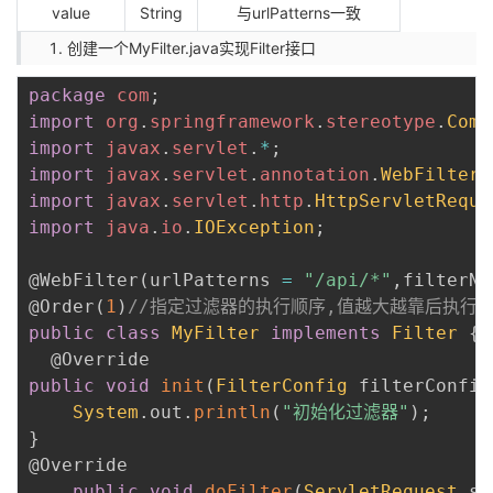
value
String
与urlPatterns一致
创建一个MyFilter.java实现Filter接口
package
com
;
import
org
.
springframework
.
stereotype
.
Comp
import
javax
.
servlet
.
*
;
import
javax
.
servlet
.
annotation
.
WebFilter
;
import
javax
.
servlet
.
http
.
HttpServletReque
import
java
.
io
.
IOException
;
@WebFilter
(
urlPatterns 
=
"/api/*"
,
filterNa
@Order
(
1
)
//指定过滤器的执行顺序,值越大越靠后执行
public
class
MyFilter
implements
Filter
{
@Override
public
void
init
(
FilterConfig
 filterConfig
System
.
out
.
println
(
"初始化过滤器"
)
;
}
@Override
public
void
doFilter
(
ServletRequest
 se