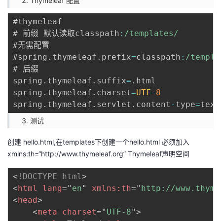
Thymeleaf 配置
#thymeleaf

# 前缀 默认读取classpath
:
/
templates
/
#无需配置

#spring
.
thymeleaf
.
prefix
=
classpath
:
/
templa
# 后缀

spring
.
thymeleaf
.
suffix
=
.
html

spring
.
thymeleaf
.
charset
=
UTF
-
8
spring
.
thymeleaf
.
servlet
.
content
-
type
=
text
测试
创建 hello.html,在templates下创建一个hello.html 必须加入
xmlns:th=“
http://www.thymeleaf.org
” Thymeleaf声明空间
<!
DOCTYPE
html
>
<
html
lang
=
"
en
"
xmlns:
th
=
"
http://www.thyme
<
head
>
<
meta
charset
=
"
UTF-8
"
>