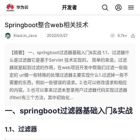
开发者
返
Springboot整合web相关技术
回
XiaoLin_Java
2022/03/27
6.7k+
举
报
【摘要】 一、springboot过滤器基础入门&实战 1.1、过滤器什
么是过滤器它是基于Servlet 技术实现的， 简单的来说，过滤
器就是起到过滤的作用，在web项目开发中帮我们过滤一些指
个
定的 url做一些特殊的处理过滤器主要实现什么1.过滤掉一些不
需要的东西，例如一些错误的请求。2.也可以修改请求和相应
我
人
的内容。3.也可以拿来过滤未登录用户过滤器代码实现过滤器
(ﬁlter)有三个方法，其中初始化...
我
的
主
一、springboot过滤器基础入门&实战
我
的
开
页
1.1、过滤器
我
的
开
发