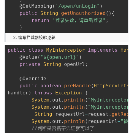
@GetMapping
(
"/open/unLogin"
)
public
String
getUnauthorized
(
)
{
return
"登录失效，请重新登录"
;
}
编写拦截器校验逻辑
public
class
MyInterceptor
implements
Hand
@Value
(
"${open.url}"
)
private
String
 openUrl
;
@Override
public
boolean
preHandle
(
HttpServletRe
handler
)
throws
Exception
{
System
.
out
.
println
(
"MyIntercept
System
.
out
.
println
(
"MyIntercepto
String
 requestUrl
=
request
.
getRequ
System
.
out
.
println
(
requestUrl
+
"被 
//判断是否携带凭证就可以了