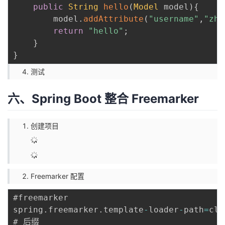
public
String
hello
(
Model
 model
)
{
        model
.
addAttribute
(
"username"
,
"zha
return
"hello"
;
}
}
测试
六、Spring Boot 整合 Freemarker
创建项目
Freemarker 配置
#freemarker

spring
.
freemarker
.
template
-
loader
-
path
=
cla
# 后缀
