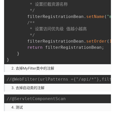
         * 设置拦截资源名称

         */
        filterRegistrationBean
.
setName
(
"my
/**

         * 设置访问优先级 值越小越高

         */
        filterRegistrationBean
.
setOrder
(
1
)
return
 filterRegistrationBean
;
}
}
去掉MyFilter类中的注解
//@WebFilter(urlPatterns ={"/api/*"},filte
去掉启动类的注解
//@ServletComponentScan
测试