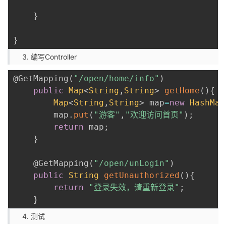
}
}
编写Controller
@GetMapping
(
"/open/home/info"
)
public
Map
<
String
,
String
>
getHome
(
)
{
Map
<
String
,
String
>
 map
=
new
HashMap
        map
.
put
(
"游客"
,
"欢迎访问首页"
)
;
return
 map
;
}
@GetMapping
(
"/open/unLogin"
)
public
String
getUnauthorized
(
)
{
return
"登录失效，请重新登录"
;
}
测试