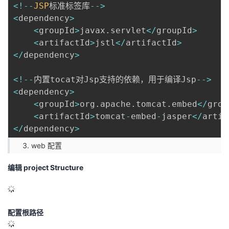
<
!
--
JSP
标准标签库
--
>
<
dependency
>
<
groupId
>
javax
.
servlet
<
/
groupId
>
<
artifactId
>
jstl
<
/
artifactId
>
<
/
dependency
>
<
!
--
内置tocat对Jsp支持的依赖，用于编译Jsp
--
>
<
dependency
>
<
groupId
>
org
.
apache
.
tomcat
.
embed
<
/
grou
<
artifactId
>
tomcat
-
embed
-
jasper
<
/
artif
<
/
dependency
>
web 配置
编辑 project Structure
配置根路径