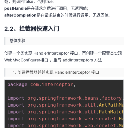
截，则返回false，否则true;
postHandle
是在请求之后进行调用，无返回值;
afterCompletion
是在请求结束的时候进行调用，无返回值。
2.2、拦截器快速入门
总体步骤
创建一个类实现 HandlerInterceptor 接口，再创建一个配置类实现
WebMvcConﬁgurer接口 ，重写 addInterceptors 方法
创建拦截器并并实现 HandlerInterceptor 接口
package
com
.
interceptor
;
import
org
.
springframework
.
beans
.
factory
.
a
import
org
.
springframework
.
util
.
AntPathMat
import
org
.
springframework
.
util
.
PathMatche
import
org
.
springframework
.
web
.
servlet
.
Han
import
org
.
springframework
.
web
.
servlet
.
Mod