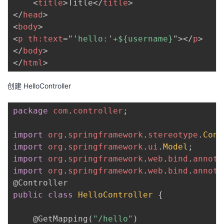
<
title
>
Title
</
title
>
</
head
>
<
body
>
<
p
th:
text
=
"
'
hello:
'
+${username}
"
>
</
p
>
</
body
>
</
html
>
创建 HelloController
package
com
.
controller
;
import
org
.
springframework
.
stereotype
.
Cont
import
org
.
springframework
.
ui
.
Model
;
import
org
.
springframework
.
web
.
bind
.
annota
import
org
.
springframework
.
web
.
bind
.
annota
@Controller
public
class
HelloController
{
@GetMapping
(
"/hello"
)