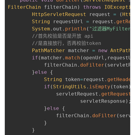
FilterChain
 filterChain
)
throws
IOExceptio
HttpServletRequest
 request 
=
(
Http
String
 requestUrl 
=
 request
.
getReq
System
.
out
.
println
(
"过滤器MyFilte
//首先校验是否是开放 api
//是直接放行，否再校验token
PathMatcher
 matcher 
=
new
AntPathM
if
(
matcher
.
match
(
openUrl
,
requestUr
            filterChain
.
doFilter
(
servletRe
}
else
{
String
 token
=
request
.
getHeader
if
(
StringUtils
.
isEmpty
(
token
)
)
                servletRequest
.
getRequestD
                        servletResponse
)
;
}
else
{
                filterChain
.
doFilter
(
servl
}
}