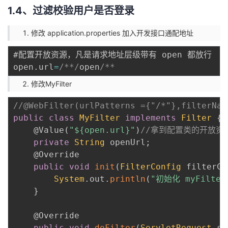
1.4、过滤校验用户是否登录
修改 application.properties 加入开发接口通配地址
#配置开放资源，凡是请求地址层级带有 open 都放行

open
.
url
=
/**/
open
修改MyFilter
//@WebFilter(urlPatterns ={"/*"},filterNam
public
class
MyFilter
implements
Filter
{
@Value
(
"${open.url}"
)
//拿到配置类的开放资
private
String
 openUrl
;
@Override
public
void
init
(
FilterConfig
 filterCo
System
.
out
.
println
(
"初始化 myFilte
}
@Override
public
void
doFilter
(
ServletRequest
 se