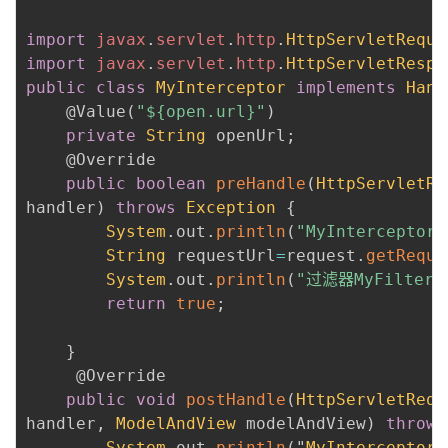
import
javax
.
servlet
.
http
.
HttpServletReque
import
javax
.
servlet
.
http
.
HttpServletRespo
public
class
MyInterceptor
implements
Hand
@Value
(
"${open.url}"
)
private
String
 openUrl
;
@Override
public
boolean
preHandle
(
HttpServletRe
handler
)
throws
Exception
{
System
.
out
.
println
(
"MyIntercept
String
 requestUrl
=
request
.
getReque
System
.
out
.
println
(
"过滤器MyFilte
return
true
;
}
@Override
public
void
postHandle
(
HttpServletRequ
handler
,
ModelAndView
 modelAndView
)
throws
System
.
out
.
println
(
"
MyInterceptor
.