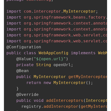
import
com
.
interceptor
.
MyInterceptor
;
import
org
.
springframework
.
beans
.
factory
.
a
import
org
.
springframework
.
context
.
annotat
import
org
.
springframework
.
context
.
annotat
import
org
.
springframework
.
web
.
servlet
.
con
import
org
.
springframework
.
web
.
servlet
.
con
@Configuration
public
class
WebAppConfig
implements
WebMv
@Value
(
"${open.url}"
)
private
String
 openUrl
;
@Bean
public
MyInterceptor
getMyInterceptor
(
return
new
MyInterceptor
(
)
;
}
@Override
public
void
addInterceptors
(
Intercepto
      registry
.
addInterceptor
(
getMyInterce