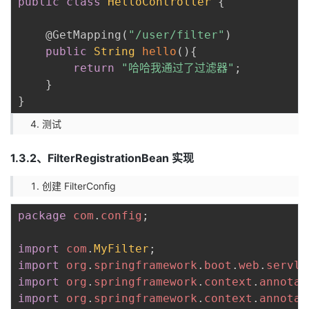
public
class
HelloController
{
@GetMapping
(
"/user/filter"
)
public
String
hello
(
)
{
return
"哈哈我通过了过滤器"
;
}
}
测试
1.3.2、FilterRegistrationBean 实现
创建 FilterConﬁg
package
com
.
config
;
import
com
.
MyFilter
;
import
org
.
springframework
.
boot
.
web
.
servle
import
org
.
springframework
.
context
.
annotat
import
org
.
springframework
.
context
.
annotat