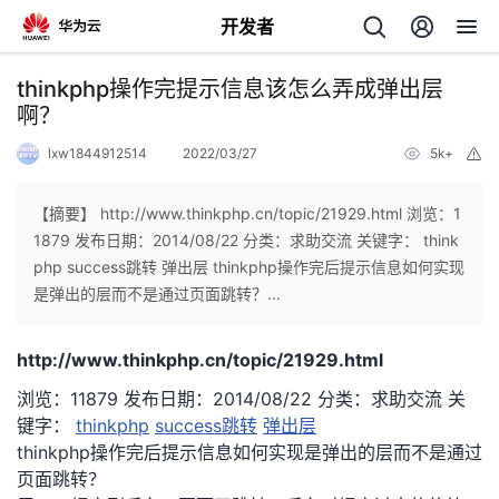
开发者
返
thinkphp操作完提示信息该怎么弄成弹出层
回
啊？
lxw1844912514
2022/03/27
5k+
举
报
【摘要】 http://www.thinkphp.cn/topic/21929.html 浏览：1
1879 发布日期：2014/08/22 分类：求助交流 关键字： think
个
php success跳转 弹出层 thinkphp操作完后提示信息如何实现
是弹出的层而不是通过页面跳转？...
我
人
http://www.thinkphp.cn/topic/21929.html
我
的
主
浏览：11879 发布日期：2014/08/22 分类：求助交流 关
键字：
thinkphp
success跳转
弹出层
我
的
开
页
thinkphp操作完后提示信息如何实现是弹出的层而不是通过
页面跳转？
我
的
开
发