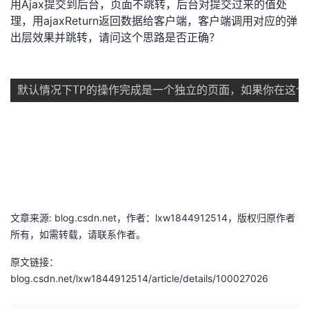
用Ajax提交到后台，页面不跳转，后台对提交过来的值处
理，用ajaxReturn返回数据给客户端，客户端调用对应的弹
的
Programs
发
者
出层效果并跳转，请问这个思路是否正确？
支
者
我
持
学
的
我
我
堂
博
的
我
的
我
客
论
的
我
我
技
的
坛
圈
的
我
的
我
文章来源: blog.csdn.net，作者：lxw1844912514，版权归原作者
术
云
子
直
的
我
课
的
我
所有，如需转载，请联系作者。
支
声
播
活
的
程
认
的
我
原文链接：
blog.csdn.net/lxw1844912514/article/details/100027026
持
建
动
关
证
实
的