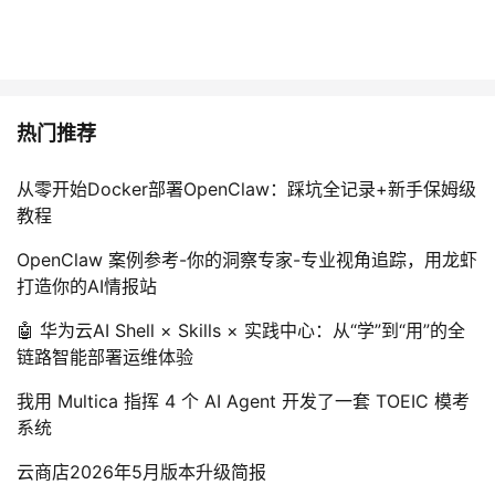
持
建
证
实
的
议
验
收
藏
热门推荐
从零开始Docker部署OpenClaw：踩坑全记录+新手保姆级
教程
OpenClaw 案例参考-你的洞察专家-专业视角追踪，用龙虾
打造你的AI情报站
🤖 华为云AI Shell × Skills × 实践中心：从“学”到“用”的全
链路智能部署运维体验
我用 Multica 指挥 4 个 AI Agent 开发了一套 TOEIC 模考
系统
云商店2026年5月版本升级简报