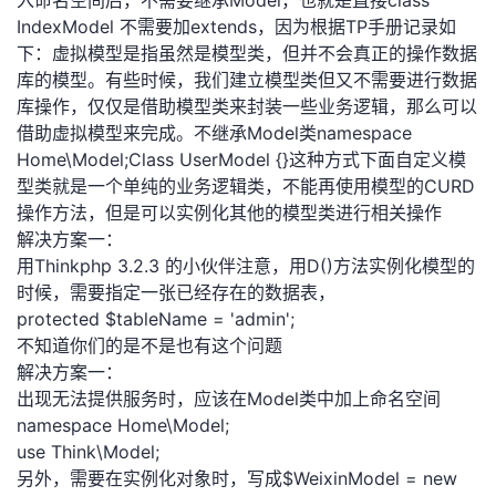
入命名空间后，不需要继承Model，也就是直接class
IndexModel 不需要加extends，因为根据TP手册记录如
者
下：虚拟模型是指虽然是模型类，但并不会真正的操作数据
库的模型。有些时候，我们建立模型类但又不需要进行数据
我
库操作，仅仅是借助模型类来封装一些业务逻辑，那么可以
借助虚拟模型来完成。不继承Model类namespace
的
我
Home\Model;Class UserModel {}这种方式下面自定义模
型类就是一个单纯的业务逻辑类，不能再使用模型的CURD
博
的
我
操作方法，但是可以实例化其他的模型类进行相关操作
解决方案一：
客
论
的
我
用Thinkphp 3.2.3 的小伙伴注意，用D()方法实例化模型的
时候，需要指定一张已经存在的数据表，
坛
圈
的
我
protected $tableName = 'admin';
不知道你们的是不是也有这个问题
子
直
的
我
解决方案一：
出现无法提供服务时，应该在Model类中加上命名空间
我
播
活
的
namespace Home\Model;
use Think\Model;
我
动
关
的
另外，需要在实例化对象时，写成$WeixinModel = new