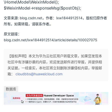
\Home\Model\WeixinModel();
我
注
的
开
$WeixinModel->responseMsg($postObj);
的
Programs
发
文章来源: blog.csdn.net，作者：lxw1844912514，版权归原作者
所有，如需转载，请联系作者。
支
者
原文链接：
blog.csdn.net/lxw1844912514/article/details/100027075
持
学
我
堂
【版权声明】本文为华为云社区用户转载文章，如果您发现本
社区中有涉嫌抄袭的内容，欢迎发送邮件进行举报，并提供相
的
我
我
关证据，一经查实，本社区将立刻删除涉嫌侵权内容，举报邮
箱：
cloudbbs@huaweicloud.com
技
的
的
我
数据库
术
云
课
的
我
支
声
程
认
的
我