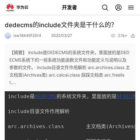
开发者
返
dedecms的include文件夹是干什么的？
回
lxw1844912514
2022/03/27
2.1k+
举
报
【摘要】 include是DEDECMS的系统文件夹，里面放的是DED
ECMS系统下的一些系统功能函数文件和功能定义与说明以及
参数的文件。 include目录文件作用解析 arc.archives.class 主
个
文档类(Archives类) arc.caicai.class 踩踩文档类 arc.freelis
t....
我
人
include是
DEDECMS
的系统文件夹，里面放的是
DEDECMS
的
主
include目录文件作用解析

开
页
arc.archives.class       主文档类(Archives类)
发