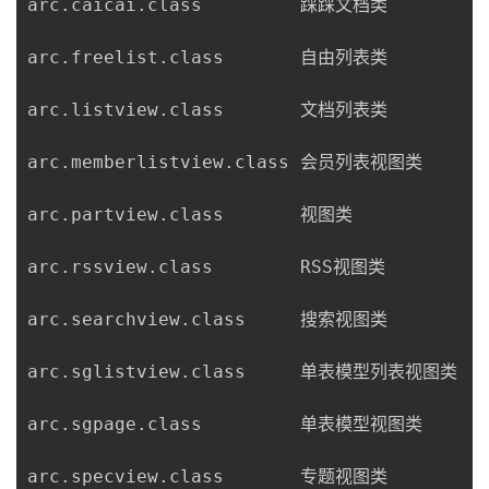
arc.caicai.class         踩踩文档类

者
arc.freelist.class       自由列表类

我
arc.listview.class       文档列表类

的
我
arc.memberlistview.class 会员列表视图类

博
的
我
arc.partview.class       视图类

客
论
的
我
arc.rssview.class        RSS视图类

坛
圈
的
我
arc.searchview.class     搜索视图类

子
直
的
我
arc.sglistview.class     单表模型列表视图类

我
播
活
的
arc.sgpage.class         单表模型视图类

我
动
关
的
arc.specview.class       专题视图类
