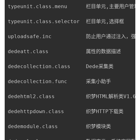
持
建
证
实
的
typeunit.class.menu      栏目单元,主要用户
议
验
收
typeunit.class.selector  栏目单元,选择框

藏
uploadsafe.inc           防止用户通过注入
dedeatt.class            属性的数据描述

dedecollection.class     Dede采集类

dedecollection.func      采集小助手

dedehtml2.class          织梦HTML解析
dedehttpdown.class       织梦HTTP下载类

dedemodule.class         织梦模块类
