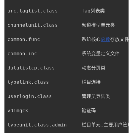
我
注
的
开
arc.taglist.class        Tag列表类

的
Programs
发
channelunit.class        频道模型单元类

支
者
common.func              系统核心
函数
存放文件

持
学
common.inc               系统变量定义文件

我
堂
datalistcp.class         动态分页类

的
我
我
typelink.class           栏目连接

技
的
的
我
userlogin.class          管理员登陆类

术
云
课
的
我
vdimgck                  验证码

支
声
程
认
的
我
typeunit.class.admin     栏目单元,主要用户管