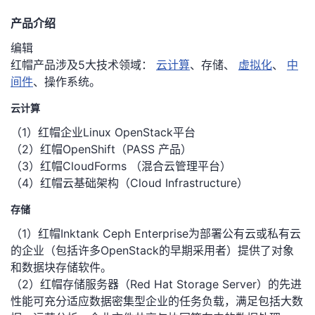
我
注
的
开
产品介绍
编辑
的
Programs
发
红帽产品涉及5大技术领域：
云计算
、存储、
虚拟化
、
中
间件
、操作系统。
支
者
云计算
持
学
（1）红帽企业Linux OpenStack平台
（2）红帽OpenShift（PASS 产品）
我
堂
（3）红帽CloudForms （混合云管理平台）
（4）红帽云基础架构（Cloud Infrastructure）
的
我
我
存储
技
的
的
我
（1）红帽Inktank Ceph Enterprise为部署公有云或私有云
的企业（包括许多OpenStack的早期采用者）提供了对象
术
云
课
的
我
和数据块存储软件。
（2）红帽存储服务器（Red Hat Storage Server）的先进
支
声
程
认
的
我
性能可充分适应数据密集型企业的任务负载，满足包括大数