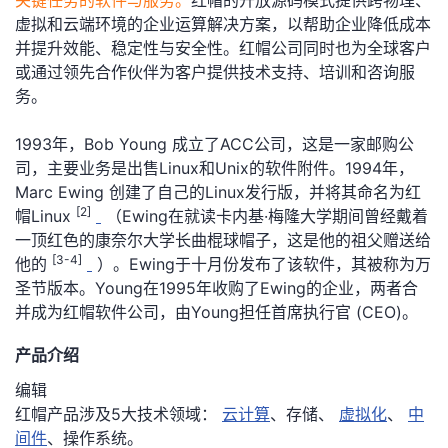
关键任务的软件与服务。
红帽的开放源码模式提供跨物理、
虚拟和云端环境的企业运算解决方案，以帮助企业降低成本
者
并提升效能、稳定性与安全性。红帽公司同时也为全球客户
或通过领先合作伙伴为客户提供技术支持、培训和咨询服
我
务。
的
我
1993年，Bob Young 成立了ACC公司，这是一家邮购公
司，主要业务是出售Linux和Unix的软件附件。1994年，
博
的
我
Marc Ewing 创建了自己的Linux发行版，并将其命名为红
[2]
帽Linux
（Ewing在就读卡内基·梅隆大学期间曾经戴着
客
论
的
我
一顶红色的康奈尔大学长曲棍球帽子，这是他的祖父赠送给
[3-4]
他的
）。Ewing于十月份发布了该软件，其被称为万
坛
圈
的
我
圣节版本。Young在1995年收购了Ewing的企业，两者合
并成为红帽软件公司，由Young担任首席执行官 (CEO)。
子
直
的
我
产品介绍
我
播
活
的
编辑
红帽产品涉及5大技术领域：
云计算
、存储、
虚拟化
、
中
我
动
关
的
间件
、操作系统。