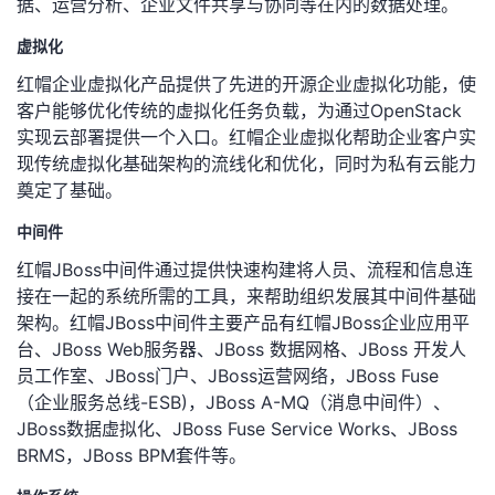
据、运营分析、企业文件共享与协同等在内的数据处理。
持
建
证
实
的
虚拟化
议
验
收
红帽企业虚拟化产品提供了先进的开源企业虚拟化功能，使
客户能够优化传统的虚拟化任务负载，为通过OpenStack
藏
实现云部署提供一个入口。红帽企业虚拟化帮助企业客户实
现传统虚拟化基础架构的流线化和优化，同时为私有云能力
奠定了基础。
中间件
红帽JBoss中间件通过提供快速构建将人员、流程和信息连
接在一起的系统所需的工具，来帮助组织发展其中间件基础
架构。红帽JBoss中间件主要产品有红帽JBoss企业应用平
台、JBoss Web服务器、JBoss 数据网格、JBoss 开发人
员工作室、JBoss门户、JBoss运营网络，JBoss Fuse
（企业服务总线-ESB)，JBoss A-MQ（消息中间件）、
JBoss数据虚拟化、JBoss Fuse Service Works、JBoss
BRMS，JBoss BPM套件等。