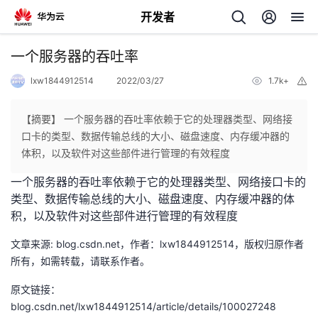
开发者
返
一个服务器的吞吐率
回
lxw1844912514
2022/03/27
1.7k+
举
报
【摘要】 一个服务器的吞吐率依赖于它的处理器类型、网络接
口卡的类型、数据传输总线的大小、磁盘速度、内存缓冲器的
体积，以及软件对这些部件进行管理的有效程度
个
一个服务器的吞吐率依赖于它的处理器类型、网络接口卡的
类型、数据传输总线的大小、磁盘速度、内存缓冲器的体
我
人
积，以及软件对这些部件进行管理的有效程度
的
主
文章来源: blog.csdn.net，作者：lxw1844912514，版权归原作者
所有，如需转载，请联系作者。
开
页
原文链接：
blog.csdn.net/lxw1844912514/article/details/100027248
发