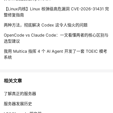
我
注
的
开
【Linux内核】Linux 核弹级高危漏洞 CVE-2026-31431 完
整修复指南
的
Programs
发
两种方法，彻底解决 Codex 这令人恼火的问题
支
者
OpenCode vs Claude Code：一文看懂两者的核心区别与
选型建议
持
学
我用 Multica 指挥 4 个 AI Agent 开发了一套 TOEIC 模考
我
堂
系统
的
我
我
技
的
的
我
相关文章
术
云
课
的
我
了解真正的服务器
支
声
服务器发展历史
程
认
的
我