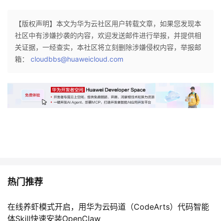
者
【版权声明】本文为华为云社区用户转载文章，如果您发现本
社区中有涉嫌抄袭的内容，欢迎发送邮件进行举报，并提供相
我
关证据，一经查实，本社区将立刻删除涉嫌侵权内容，举报邮
箱：
cloudbbs@huaweicloud.com
的
我
博
的
我
客
论
的
我
坛
圈
的
我
子
直
的
我
热门推荐
我
播
活
的
在线养虾模式开启，用华为云码道（CodeArts）代码智能
我
动
关
的
体Skill快速安装OpenClaw