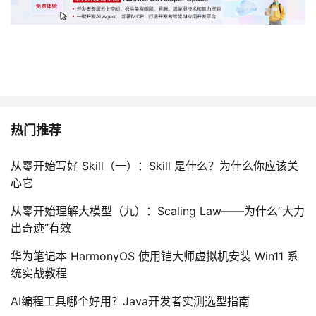
持
建
证
实
的
议
验
收
藏
热门推荐
从零开始写好 Skill（一）：Skill 是什么？为什么你应该关
心它
从零开始理解大模型（九）：Scaling Law——为什么”大力
出奇迹”有效
华为笔记本 HarmonyOS 使用铠大师虚拟机安装 Win11 系
统实战教程
AI编程工具哪个好用？Java开发者实测选型指南