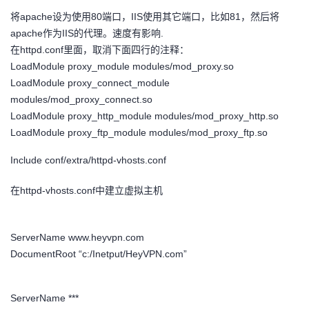
将apache设为使用80端口，IIS使用其它端口，比如81，然后将
者
apache作为IIS的代理。速度有影响.
在httpd.conf里面，取消下面四行的注释：
我
LoadModule proxy_module modules/mod_proxy.so
LoadModule proxy_connect_module
的
我
modules/mod_proxy_connect.so
LoadModule proxy_http_module modules/mod_proxy_http.so
博
的
我
LoadModule proxy_ftp_module modules/mod_proxy_ftp.so
客
论
的
我
Include conf/extra/httpd-vhosts.conf
坛
圈
的
我
在httpd-vhosts.conf中建立虚拟主机
子
直
的
我
ServerName www.heyvpn.com
DocumentRoot “c:/Inetput/HeyVPN.com”
我
播
活
的
我
动
关
的
ServerName ***