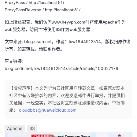
ProxyPass / http://localhost:81/
我
注
的
开
ProxyPassReverse / http://localhost:81/
的
Programs
发
如上所述配置，我们访问www.heyvpn.com时将使用Apache作为
web服务器，访问***将使用IIS作为web服务器
支
者
文章来源: blog.csdn.net，作者：lxw1844912514，版权归原作者
所有，如需转载，请联系作者。
持
学
原文链接：
我
堂
blog.csdn.net/lxw1844912514/article/details/100027176
的
我
我
【版权声明】本文为华为云社区用户转载文章，如果您发现本
社区中有涉嫌抄袭的内容，欢迎发送邮件进行举报，并提供相
技
的
的
我
关证据，一经查实，本社区将立刻删除涉嫌侵权内容，举报邮
箱：
cloudbbs@huaweicloud.com
术
云
课
的
我
支
声
程
认
的
我
Apache
IIS