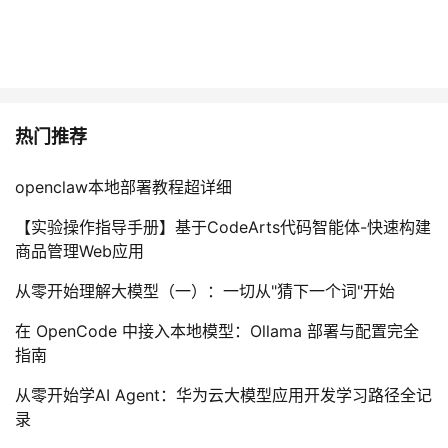
我
注
的
开
的
Programs
发
支
者
热门推荐
持
学
openclaw本地部署教程超详细
我
堂
【实验操作指导手册】基于CodeArts代码智能体-快速构建
商品管理Web应用
的
我
我
从零开始理解大模型（一）：一切从"猜下一个词"开始
技
的
的
我
在 OpenCode 中接入本地模型：Ollama 部署与配置完全
指南
术
云
课
的
我
从零开始学AI Agent：华为云大模型应用开发学习路径全记
支
声
程
认
的
我
录