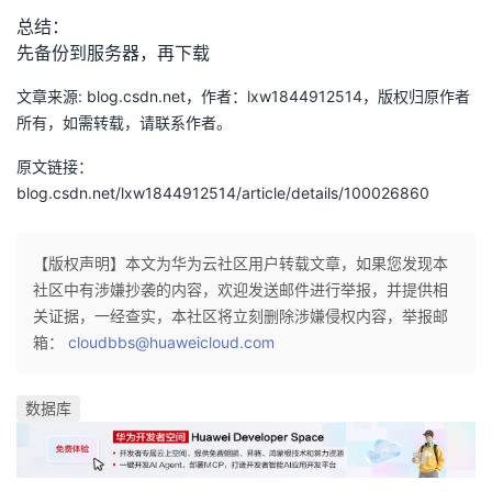
总结：
者
先备份到服务器，再下载
我
文章来源: blog.csdn.net，作者：lxw1844912514，版权归原作者
所有，如需转载，请联系作者。
的
我
原文链接：
blog.csdn.net/lxw1844912514/article/details/100026860
博
的
我
客
论
的
我
【版权声明】本文为华为云社区用户转载文章，如果您发现本
社区中有涉嫌抄袭的内容，欢迎发送邮件进行举报，并提供相
坛
圈
的
我
关证据，一经查实，本社区将立刻删除涉嫌侵权内容，举报邮
箱：
cloudbbs@huaweicloud.com
子
直
的
我
数据库
我
播
活
的
我
动
关
的