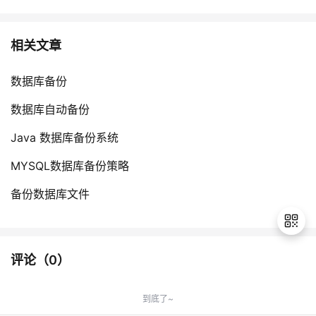
持
建
证
实
的
议
验
收
相关文章
藏
数据库备份
数据库自动备份
Java 数据库备份系统
MYSQL数据库备份策略
备份数据库文件
评论（
0
）
退
出
到底了~
登