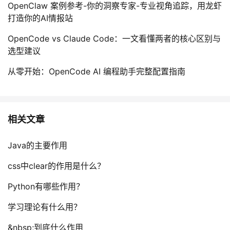
持
建
OpenClaw 案例参考-你的洞察专家-专业视角追踪，用龙虾
证
实
的
打造你的AI情报站
议
验
收
OpenCode vs Claude Code：一文看懂两者的核心区别与
选型建议
藏
从零开始：OpenCode AI 编程助手完整配置指南
相关文章
Java的主要作用
css中clear的作用是什么？
Python有哪些作用？
学习理论有什么用？
&nbsp;到底什么作用