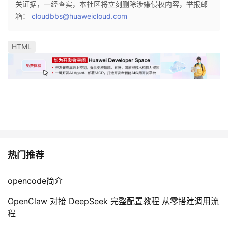
关证据，一经查实，本社区将立刻删除涉嫌侵权内容，举报邮
我
注
的
开
箱：
cloudbbs@huaweicloud.com
的
Programs
发
HTML
支
者
持
学
我
堂
的
我
我
热门推荐
技
的
的
我
opencode简介
术
云
课
的
我
OpenClaw 对接 DeepSeek 完整配置教程 从零搭建调用流
支
声
程
认
的
我
程