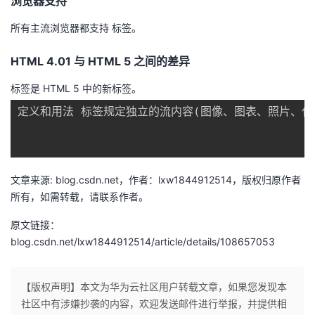
浏览器支持
者
所有主流浏览器都支持 标签。
我
HTML 4.01 与 HTML 5 之间的差异
标签是 HTML 5 中的新标签。
的
我
定义和用法 标签规定独立的流内容
(
图像、图表、照片、代
博
的
我
客
论
的
我
文章来源: blog.csdn.net，作者：lxw1844912514，版权归原作者
坛
圈
的
我
所有，如需转载，请联系作者。
原文链接：
子
直
的
我
blog.csdn.net/lxw1844912514/article/details/108657053
我
播
活
的
【版权声明】本文为华为云社区用户转载文章，如果您发现本
我
动
关
的
社区中有涉嫌抄袭的内容，欢迎发送邮件进行举报，并提供相