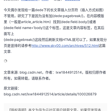
的
Programs
发
者
今天偶尔发现给一篇dede下的长文章插入分页符（插入方式如图）
不管用，研究了下是因为没有加{dede:pagebreak/}，在内容模版
支
者
我
里（一般是article_article.htm）找到{dede:field.body/}或者
{dede:field name=’body’/}这个标签，这是文章内容标签，在其后
持
学
的
我
面写上
{dede:pagebreak/}这段然后刷新文档HTML就可以了，如果发现分
我
堂
博
的
我
页是竖排的请参考
http://www.sky00.com/archives/512.html
这篇
文章.
的
我
客
论
的
我
我
技
的
坛
圈
的
我
的
我
文章来源: blog.csdn.net，作者：lxw1844912514，版权归原作者
所有，如需转载，请联系作者。
术
云
子
直
的
我
课
的
我
原文链接：
支
声
播
活
的
程
认
的
我
blog.csdn.net/lxw1844912514/article/details/100026879
持
建
动
关
证
实
的
【版权声明】本文为华为云社区用户转载文章，如果您发现本