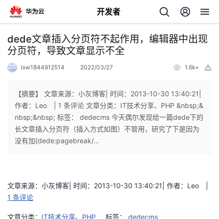
开发者
返
dede文章插入分页符不起作用，编辑器中出现
回
分页符，导致文章显示不全
lxw1844912514
2022/03/27
1.6k+
举
报
【摘要】 文章来源：小灰博客| 时间：2013-10-30 13:40:21|
作者：Leo | 1 条评论 文章分类：IT技术分享、PHP &nbsp;&
个
nbsp;&nbsp; 标签： dedecms 今天偶尔发现给一篇dede下的
长文章插入分页符（插入方式如图）不管用，研究了下是因为
我
人
没有加{dede:pagebreak/...
我
的
主
文章来源：小灰博客| 时间：2013-10-30 13:40:21| 作者：Leo |
我
的
开
页
1 条评论
我
的
开
发
文章分类：
IT技术分享
、
PHP
标签：
dedecms