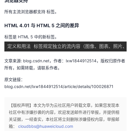
浏览器支持
者
所有主流浏览器都支持 标签。
我
HTML 4.01 与 HTML 5 之间的差异
标签是 HTML 5 中的新标签。
的
我
博
的
我
文章来源: blog.csdn.net，作者：lxw1844912514，版权归原作者
客
论
的
我
所有，如需转载，请联系作者。
原文链接：
坛
圈
的
我
blog.csdn.net/lxw1844912514/article/details/100026871
子
直
的
我
【版权声明】本文为华为云社区用户转载文章，如果您发现本
我
播
活
的
社区中有涉嫌抄袭的内容，欢迎发送邮件进行举报，并提供相
关证据，一经查实，本社区将立刻删除涉嫌侵权内容，举报邮
我
动
关
的
箱：
cloudbbs@huaweicloud.com