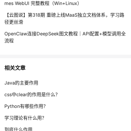
持
建
mes WebUI 完整教程（Win+Linux）
证
实
的
【云图说】第318期 重磅上线MaaS独立文档体系，学习路
议
验
收
径更丝滑
藏
OpenClaw连接DeepSeek图文教程｜API配置+模型调用全
流程
相关文章
Java的主要作用
css中clear的作用是什么？
Python有哪些作用？
学习理论有什么用？
到底什么作用