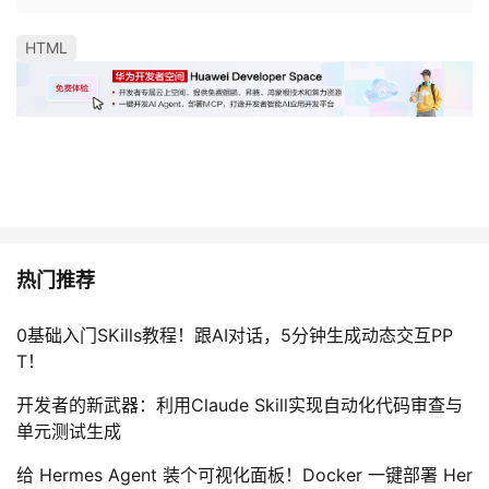
我
注
的
开
HTML
的
Programs
发
支
者
持
学
我
堂
热门推荐
的
我
我
0基础入门SKills教程！跟AI对话，5分钟生成动态交互PP
技
的
的
我
T！
术
云
课
的
我
开发者的新武器：利用Claude Skill实现自动化代码审查与
单元测试生成
支
声
程
认
的
我
给 Hermes Agent 装个可视化面板！Docker 一键部署 Her