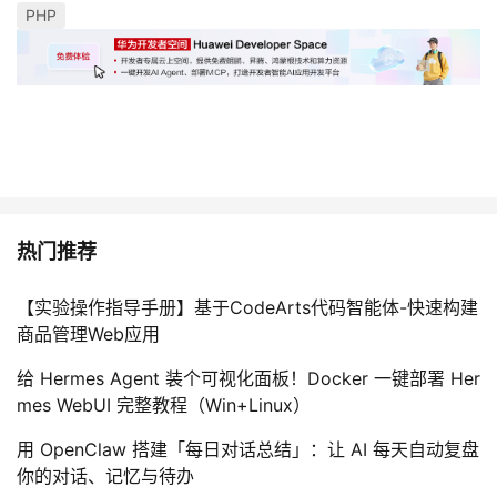
PHP
我
注
的
开
的
Programs
发
支
者
持
学
我
堂
热门推荐
的
我
我
【实验操作指导手册】基于CodeArts代码智能体-快速构建
商品管理Web应用
技
的
的
我
给 Hermes Agent 装个可视化面板！Docker 一键部署 Her
术
云
课
的
我
mes WebUI 完整教程（Win+Linux）
用 OpenClaw 搭建「每日对话总结」：让 AI 每天自动复盘
支
声
程
认
的
我
你的对话、记忆与待办