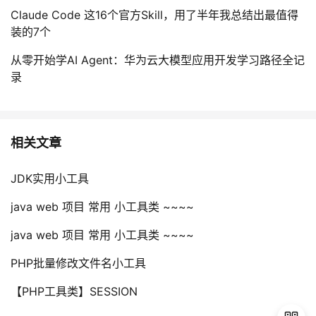
持
建
证
实
的
Claude Code 这16个官方Skill，用了半年我总结出最值得
装的7个
议
验
收
从零开始学AI Agent：华为云大模型应用开发学习路径全记
藏
录
相关文章
JDK实用小工具
java web 项目 常用 小工具类 ~~~~
java web 项目 常用 小工具类 ~~~~
PHP批量修改文件名小工具
【PHP工具类】SESSION