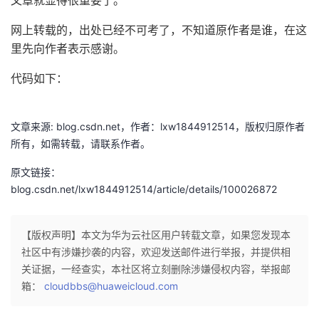
文章就显得很重要了。
者
网上转载的，出处已经不可考了，不知道原作者是谁，在这
里先向作者表示感谢。
我
代码如下：
的
我
文章来源: blog.csdn.net，作者：lxw1844912514，版权归原作者
博
的
我
所有，如需转载，请联系作者。
客
论
的
我
原文链接：
blog.csdn.net/lxw1844912514/article/details/100026872
坛
圈
的
我
子
直
的
我
【版权声明】本文为华为云社区用户转载文章，如果您发现本
社区中有涉嫌抄袭的内容，欢迎发送邮件进行举报，并提供相
我
播
活
的
关证据，一经查实，本社区将立刻删除涉嫌侵权内容，举报邮
箱：
cloudbbs@huaweicloud.com
我
动
关
的