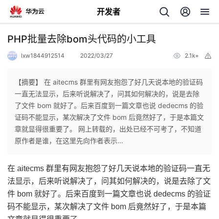
开发者
返
PHP批量去除bom头代码的小工具
回
lxw1844912514
2022/03/27
2.1k+
举
报
【摘要】 在 aitecms 群里有网友抱怨了好几天说本地的验证码
一直无法显示，后来听说解决了，问其如何解决的，说是去除
了文件 bom 就好了。后来百度到一篇文章也说 dedecms 的验
个
证码不能显示，某次解决了文件 bom 后竟然好了，于是本篇文
章就显得很重要了。 网上转载的，出处已经不可考了，不知道
我
人
原作者是谁，在这里先向作者表示...
的
主
在 aitecms 群里有网友抱怨了好几天说本地的验证码一直无
法显示，后来听说解决了，问其如何解决的，说是去除了文
开
页
件 bom 就好了。后来百度到一篇文章也说 dedecms 的验证
码不能显示，某次解决了文件 bom 后竟然好了，于是本篇
发