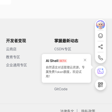
开发者变现
掌握最新动态
云商店
CSDN专区
教育专区
知乎
AI Shell
企业通用专区
开源中国
自然语言对话管理云资源，专
属免费Token额度，欢迎试
51CTO
用！
今日头条
GitCode
法律条文
隐私政策