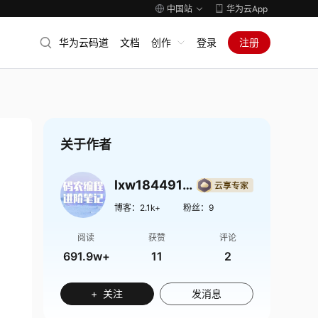
中国站
华为云App
华为云码道
文档
创作
登录
注册
关于作者
lxw1844912514
博客：
2.1k+
粉丝：
9
阅读
获赞
评论
691.9w+
11
2
+ 关注
发消息