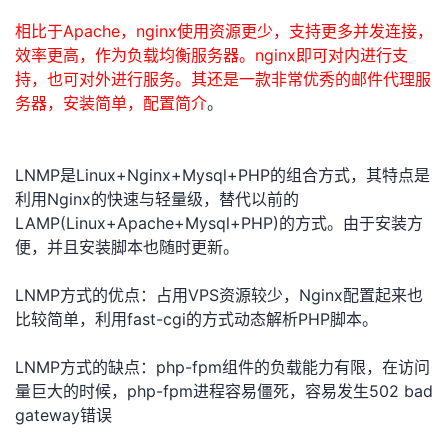
我
注
的
开
相比于Apache，nginx使用资源更少，支持更多并发连接，
效率更高，作为负载均衡服务器。nginx即可对内进行支
的
Programs
发
持，也可对外进行服务。其还是一款非常优秀的邮件代理服
务器，安装简单，配置简介
。
支
者
持
学
LNMP是Linux+Nginx+Mysql+PHP的组合方式，其特点是
利用Nginx的快速与轻量级，替代以前的
我
堂
LAMP(Linux+Apache+Mysql+PHP)的方式。由于安装方
便，并且安装脚本也随时更新。
的
我
我
LNMP方式的优点：占用VPS资源较少，Nginx配置起来也
技
的
的
我
比较简单，利用fast-cgi的方式动态解析PHP脚本。
术
云
课
的
我
LNMP方式的缺点：php-fpm组件的负载能力有限，在访问
量巨大的时候，php-fpm进程容易僵死，容易发生502 bad
支
声
程
认
的
我
gateway错误