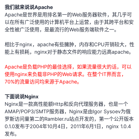
我们就来说说Apache
者
Apache是世界是用排名第一的Web服务器软件，其几乎可
以在所有广泛使用的计算机平台上运营，由于其跨平台和安
我
全性被广泛使用，是最流行的Web服务端软件之一。
的
我
相比于nginx，apache有些臃肿，内存和CPU开销较大，性
能上有损耗，nginx对于静态文件的响应能力远高apache。
博
的
我
Apache是负载PHP的最佳选择，如果流量很大的话，可以
客
论
的
我
使用nginx来负载非PHP的Web请求。在整个IT界而言，
70%的流量访问均来源于Apache。
坛
圈
的
我
下面说说Nginx
子
直
的
我
Nginx是一款高性能额Http和反向代理服务器，也是一个
AMAP/POP3/SMTP服务器，Nginx是由Igor Sysoev为俄
我
播
活
的
罗斯访问量第二的Rambler.ru站点开发的，第一个公开版本
0.1.0发布于2004年10月4日，2011年6月1日，nginx 1.0.4
我
动
关
的
发布。