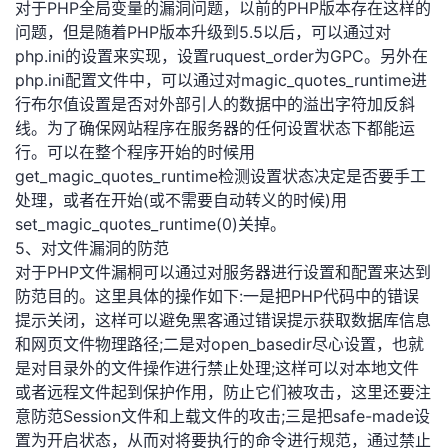
对于PHP全局变量的漏洞问题，以前的PHP版本存在这样的
问题，但是随着PHP版本升级到5.5以后，可以通过对
php.ini的设置来实现，设置ruquest_order为GPC。另外在
php.ini配置文件中，可以通过对magic_quotes_runtime进
行布尔值设置是否对外部引人的数据中的溢出字符加反斜
线。为了确保网站程序在服务器的任何设置状态下都能运
行。可以在整个程序开始的时候用
get_magic_quotes_runtime检测设置状态决定是否要手工
处理，或者在开始(或不需要自动转义的时候)用
set_magic_quotes_runtime(0)关掉。
5、对文件漏洞的防范
对于PHP文件漏桐可以通过对服务器进行设置和配置来达到
防范目的。这里具体的操作如下:一是把PHP代码中的错误
提示关闭，这样可以避免黑客通过错误提示获取数据库信息
和网页文件物理路径;二是对open_basedir尽心设置，也就
是对目录外的文件操作进行禁止处理;这样可以对本地文件
或者远程文件起到保护作用，防止它们被攻击，这里还要注
意防范Session文件和上载文件的攻击;三是把safe-made设
置为开启状态，从而对将要执行的命令进行规范，通过禁止