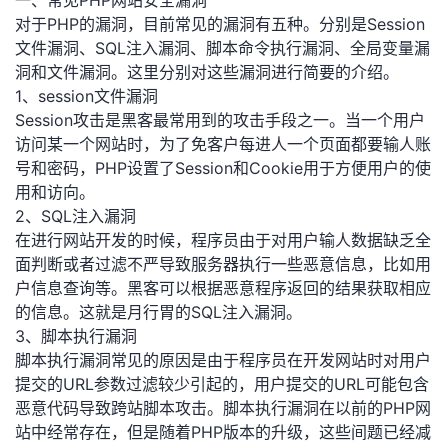
一、常见PHP网站安全漏洞
对于PHP的漏洞，目前常见的漏洞有五种。分别是Session
者
文件漏洞、SQL注入漏洞、脚本命令执行漏洞、全局变量漏
洞和文件漏洞。这里分别对这些漏洞进行简要的介绍。
我
1、session文件漏洞
Session攻击是黑客最常用到的攻击手段之一。当一个用户
的
我
访问某一个网站时，为了免客户每进人一个页面都要输人账
号和密码，PHP设置了Session和Cookie用于方便用户的使
博
的
我
用和访向。
2、SQL注入漏洞
客
论
的
我
在进行网站开发的时候，程序员由于对用户输人数据缺乏全
面判断或者过滤不严导致服务器执行一些恶意信息，比如用
坛
圈
的
我
户信息查询等。黑客可以根据恶意程序返回的结果获取相应
的信息。这就是月行胃的SQL注入漏洞。
子
直
的
我
3、脚本执行漏洞
脚本执行漏洞常见的原因是由于程序员在开发网站时对用户
我
播
活
的
提交的URL参数过滤较少引起的，用户提交的URL可能包含
恶意代码导致跨站脚本攻击。脚本执行漏洞在以前的PHP网
我
动
关
的
站中经常存在，但是随着PHP版本的升级，这些间题已经减