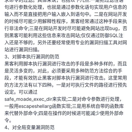
求命令的过滤。具体来说，包括以下几点:一是把过滤性语
句进行参数化处理，也就是通过参数化语句实现用户信息的
输入而不是直接把用户输入嵌入到语句中。二是在网站开发
的时候尽可能少用解释性程序，黑客经常通过这种手段来执
行非法命令;三是在网站开发时尽可能避免网站出现bug，否
则黑客可能利用这些信息来攻击网站;仅仅通过防御SQL注
入还是不够的，另外还要经常使用专业的漏洞扫描工具对网
站进行漏洞扫描。
3、对脚本执行漏洞的防范
黑客利用脚本执行漏洞进行攻击的手段是多种多样的，而且
是灵活多变的，对此，必须要采用多种防范方法综合的手
段，才能有效防止黑客对脚本执行漏洞进行攻击。这里常用
的方法方法有以下四种。一是对可执行文件的路径进行预先
设定。可以通过
safe_moade_exec_dir来实现;二是对命令参数进行处理，
一般用escapeshellarg函数实现;三是用系统自带的函数库
来代替外部命令;四是在操作的时候进可能减少使用外部命
令。
4、对全局变量漏洞防范