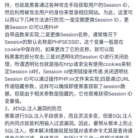
持
建
证
实
的
持，也就是黑客通过各种攻击手段获取用户的Session ID，
然后利用被攻击用户的身份来登录相应网站。为此，这里可
议
验
收
以用以下几种方法进行防范:一是定期更换Session ID，更
换Session ID可以用PHP
藏
自带函数来实现;二是更换Session名称，通常情况下
Session的默认名称是PHPSESSID，这个变量一般是在
cookie中保存的，如果更改了它的名称，就可以阻
档黑客的部分攻击;三是对透明化的Session ID进行关闭处
理，所谓透明化也就是指在http请求没有使用cookies来制
定Session id时，Sessioin id使用链接来传递.关闭透明化
Session ID可以通过操作PHP.ini文件来实现;四是通过URL
传递隐藏参数，这样可以确保即使黑客获取了session数
据，但是由于相关参数是隐藏的，它也很难获得Session ID
变量值。
2、对SQL注入漏洞的防范
黑客进行SQL注入手段很多，而且灵活多变，但是SQL注人
的共同点就是利用输入过滤漏洞。因此，要想从根本上防止
SQL注入，根本解决措施就是加强对请求命令尤其是查询请