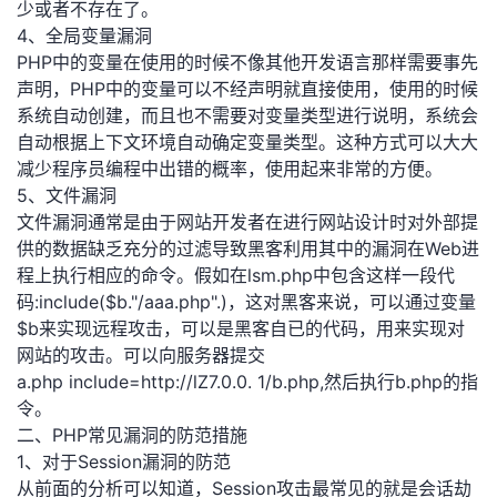
少或者不存在了。
我
注
的
开
4、全局变量漏洞
PHP中的变量在使用的时候不像其他开发语言那样需要事先
的
Programs
发
声明，PHP中的变量可以不经声明就直接使用，使用的时候
系统自动创建，而且也不需要对变量类型进行说明，系统会
支
者
自动根据上下文环境自动确定变量类型。这种方式可以大大
减少程序员编程中出错的概率，使用起来非常的方便。
持
学
5、文件漏洞
文件漏洞通常是由于网站开发者在进行网站设计时对外部提
我
堂
供的数据缺乏充分的过滤导致黑客利用其中的漏洞在Web进
程上执行相应的命令。假如在lsm.php中包含这样一段代
的
我
我
码:include($b."/aaa.php".)，这对黑客来说，可以通过变量
$b来实现远程攻击，可以是黑客自已的代码，用来实现对
技
的
的
我
网站的攻击。可以向服务器提交
a.php include=http://lZ7.0.0. 1/b.php,然后执行b.php的指
术
云
课
的
我
令。
二、PHP常见漏洞的防范措施
支
声
程
认
的
我
1、对于Session漏洞的防范
从前面的分析可以知道，Session攻击最常见的就是会话劫