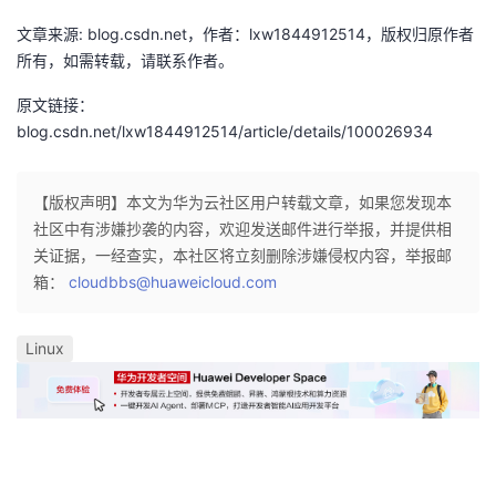
持
建
证
实
的
文章来源: blog.csdn.net，作者：lxw1844912514，版权归原作者
所有，如需转载，请联系作者。
议
验
收
原文链接：
藏
blog.csdn.net/lxw1844912514/article/details/100026934
【版权声明】本文为华为云社区用户转载文章，如果您发现本
社区中有涉嫌抄袭的内容，欢迎发送邮件进行举报，并提供相
关证据，一经查实，本社区将立刻删除涉嫌侵权内容，举报邮
箱：
cloudbbs@huaweicloud.com
Linux