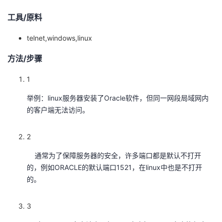
工具/原料
者
telnet,windows,linux
我
方法/步骤
的
我
1
博
的
我
举例：linux服务器安装了Oracle软件，但同一网段局域网内
的客户端无法访问。
客
论
的
我
坛
圈
的
我
2
通常为了保障服务器的安全，许多端口都是默认不打开
子
直
的
我
的，例如ORACLE的默认端口1521，在linux中也是不打开
的。
我
播
活
的
3
我
动
关
的