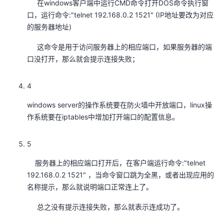
在windows客户端中运行CMD命令打开DOS命令执行窗
我
注
的
开
口，运行命令:"telnet 192.168.0.2 1521" (IP地址要改为对应
的服务器地址)
的
Programs
发
这命令是用于访问服务器上的相应端口，如果服务器的端
支
口没打开，那么就会提示连接失败；
者
持
学
4
windows server的操作系统要在防火墙中开放端口，linux操
我
堂
作系统要在iptables中增加打开端口的配置信息。
的
我
我
5
技
的
的
我
服务器上的相应端口打开后，在客户端运行命令:"telnet
192.168.0.2 1521" ，当命令窗口跳为全黑，或者出现应用的
术
云
课
的
我
名称提示，那么就说明端口正常连上了。
支
声
程
认
的
我
总之没有提示连接失败，那么就表示连成功了。