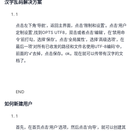
汉字乱码解决方案
1
点击左下角‘导航’，返回主界面，点击‘限制和设置’。点击‘用户
定制设置’,找到OPTS UTF8，双击或者点击‘编辑’，在‘禁用命
令’前打勾，选择‘保存’。点击‘全局属性’，选择‘高级选项’，在
最后一项‘对所有已收发的路径和文件名使用UTF-8编码’中，
前面的‘√’去掉，点击保存。ok。现在就可以传带有汉字的文
档了。
END
如何新建用户
1
首先，在首页点击‘用户‘选项，然后点击’向导‘，就可以创建其