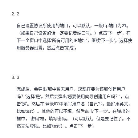
我
注
的
开
2
的
Programs
发
自己设置协议所使用的端口，可以默认，一般ftp端口为21。
（如果自己设置的话一定要记着端口号。）点击‘下一步’，在
支
者
下一个窗口中选择‘所有可用的IP地址’，继续‘下一步’。选择使
用服务器设置，然后点击‘完成’。
持
学
我
堂
3
的
我
我
完成后，会弹出‘域中暂无用户，您现在要为该域创建用户
技
的
吗？’选择‘是’。然后会弹出‘您要使用向导创建用户吗？’，点
的
我
击‘是’。然后在‘登录ID’中填写用户名（自己写，最好用英文，
术
云
比如test）。其他的可以不填，然后点击‘下一步’。在弹出的
课
的
我
框中，‘密码’框，填写密码。（可以默认，但是要记住了。不
支
声
然无法登陆。比如‘test’）。点击‘下一步’。
程
认
的
我