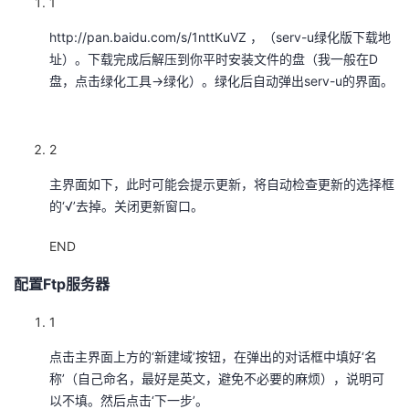
1
者
http://pan.baidu.com/s/1nttKuVZ ，（serv-u绿化版下载地
址）。下载完成后解压到你平时安装文件的盘（我一般在D
我
盘，点击绿化工具->绿化）。绿化后自动弹出serv-u的界面。
的
我
2
博
的
我
主界面如下，此时可能会提示更新，将自动检查更新的选择框
的‘√’去掉。关闭更新窗口。
客
论
的
我
END
坛
圈
的
我
配置Ftp服务器
子
直
的
我
1
我
播
活
的
点击主界面上方的‘新建域’按钮，在弹出的对话框中填好‘名
称’（自己命名，最好是英文，避免不必要的麻烦），说明可
我
动
关
的
以不填。然后点击‘下一步’。