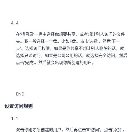
持
建
证
实
的
议
验
收
4
藏
在‘根目录’一栏中选择你想要共享，或者想让别人访问的文件
夹。我一般选择一个盘。比如F盘。点击‘选择’，然后‘下一
步’。选择访问权限，如果是你共享不想让别人删除的话，就
选择只读访问。如果是公司公用的话，就选择完全访问，然后
点击‘完成’。然后就会出现你所创建的用户。
END
设置访问规则
1
双击你刚才所创建的用户，然后再点击‘IP访问’，点击‘添加’，