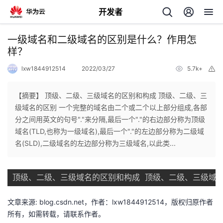
开发者
返
一级域名和二级域名的区别是什么？作用怎
回
样？
lxw1844912514
2022/03/27
5.7k+
举
报
【摘要】 顶级、二级、三级域名的区别和构成 顶级、二级、三
级域名的区别 一个完整的域名由二个或二个以上部分组成,各部
个
分之间用英文的句号"."来分隔,最后一个"."的右边部分称为顶级
域名(TLD,也称为一级域名),最后一个"."的左边部分称为二级域
我
人
名(SLD),二级域名的左边部分称为三级域名,以此类...
的
主
顶级、二级、三级域名的区别和构成 顶级、二级、三级域名
开
页
文章来源: blog.csdn.net，作者：lxw1844912514，版权归原作者
所有，如需转载，请联系作者。
发