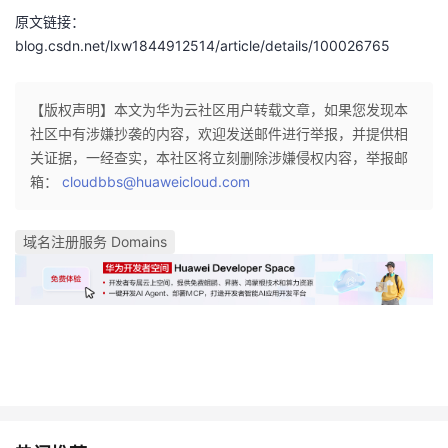
原文链接：
者
blog.csdn.net/lxw1844912514/article/details/100026765
我
【版权声明】本文为华为云社区用户转载文章，如果您发现本
的
我
社区中有涉嫌抄袭的内容，欢迎发送邮件进行举报，并提供相
关证据，一经查实，本社区将立刻删除涉嫌侵权内容，举报邮
博
的
我
箱：
cloudbbs@huaweicloud.com
客
论
的
我
域名注册服务 Domains
坛
圈
的
我
子
直
的
我
我
播
活
的
我
动
关
的