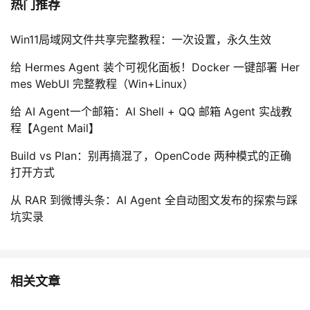
热门推荐
我
注
的
开
Win11局域网文件共享完整教程：一次设置，永久生效
的
Programs
发
给 Hermes Agent 装个可视化面板！Docker 一键部署 Her
支
者
mes WebUI 完整教程（Win+Linux）
给 AI Agent一个邮箱：AI Shell + QQ 邮箱 Agent 实战教
持
学
程【Agent Mail】
我
堂
Build vs Plan：别再搞混了，OpenCode 两种模式的正确
打开方式
的
我
我
从 RAR 到微博头条：AI Agent 全自动图文发布的探索与踩
坑实录
技
的
的
我
术
云
课
的
我
相关文章
支
声
程
认
的
我