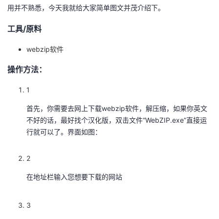
用并不熟悉，今天我就给大家简单图文并茂介绍下。
者
工具/原料
我
webzip软件
的
我
操作方法：
博
的
我
1
首先，你需要去网上下载webzip软件，解压缩，如果你英文
客
论
的
我
不好的话，最好找个汉化版，双击文件“WebZIP.exe”直接运
行就可以了。界面如图：
坛
圈
的
我
子
直
的
我
2
在地址栏输入您想要下载的网站
我
播
活
的
我
动
关
3
的