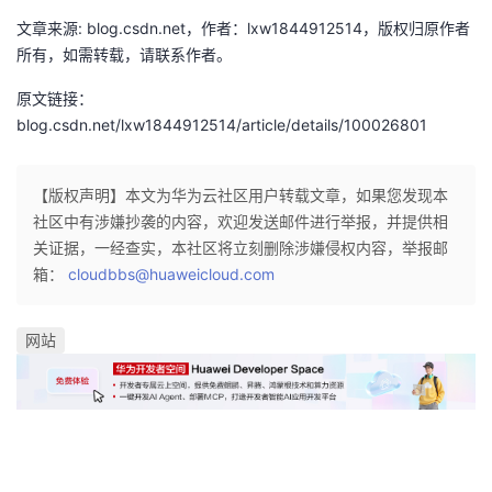
持
建
证
实
的
文章来源: blog.csdn.net，作者：lxw1844912514，版权归原作者
所有，如需转载，请联系作者。
议
验
收
原文链接：
藏
blog.csdn.net/lxw1844912514/article/details/100026801
【版权声明】本文为华为云社区用户转载文章，如果您发现本
社区中有涉嫌抄袭的内容，欢迎发送邮件进行举报，并提供相
关证据，一经查实，本社区将立刻删除涉嫌侵权内容，举报邮
箱：
cloudbbs@huaweicloud.com
网站