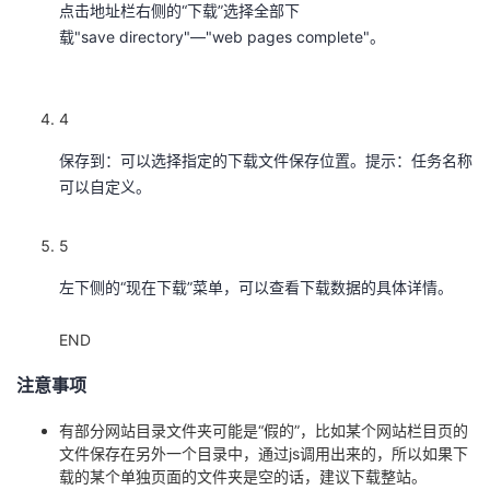
点击地址栏右侧的“下载”选择全部下
我
注
的
开
载"save directory"—"web pages complete"。
的
Programs
发
4
支
者
保存到：可以选择指定的下载文件保存位置。提示：任务名称
持
学
可以自定义。
我
堂
5
左下侧的“现在下载”菜单，可以查看下载数据的具体详情。
的
我
我
END
技
的
的
我
注意事项
术
云
课
的
我
有部分网站目录文件夹可能是“假的”，比如某个网站栏目页的
支
声
程
认
的
我
文件保存在另外一个目录中，通过js调用出来的，所以如果下
载的某个单独页面的文件夹是空的话，建议下载整站。