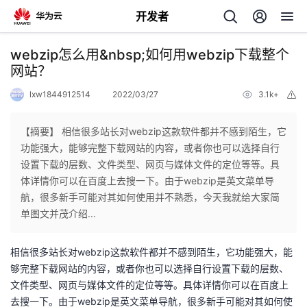
开发者
返
webzip怎么用&nbsp;如何用webzip下载整个
回
网站？
lxw1844912514
2022/03/27
3.1k+
举
报
【摘要】 相信很多站长对webzip这款软件都并不感到陌生，它
功能强大，能够完整下载网站的内容，或者你也可以选择自行
个
设置下载的层数、文件类型、网页与媒体文件的定位等等。具
体详情你可以在百度上去搜一下。由于webzip是英文菜单导
我
人
航，很多新手可能对其如何使用并不熟悉，今天我就给大家简
单图文并茂介绍...
的
主
相信很多站长对webzip这款软件都并不感到陌生，它功能强大，能
开
页
够完整下载网站的内容，或者你也可以选择自行设置下载的层数、
文件类型、网页与媒体文件的定位等等。具体详情你可以在百度上
发
去搜一下。由于webzip是英文菜单导航，很多新手可能对其如何使