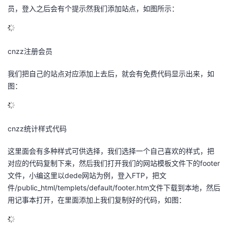
员，登入之后会有个提示然我们添加站点，如图所示：
的
Programs
发
者
支
者
我
cnzz注册会员
持
学
的
我
我们把自己的站点对应添加上去后，就会有免费代码显示出来，如
图：
我
堂
博
的
我
的
我
客
论
的
我
我
cnzz统计样式代码
技
的
坛
圈
的
我
的
我
这里面会有多种样式可供选择，我们选择一个自己喜欢的样式，把
对应的代码复制下来，然后我们打开我们的网站模板文件下的footer
术
云
子
直
的
我
课
的
我
文件，小编这里以dede网站为例，登入FTP，把文
件/public_html/templets/default/footer.htm文件下载到本地，然后
支
声
播
活
的
程
认
的
我
用记事本打开，在里面添加上我们复制好的代码，如图：
持
建
动
关
证
实
的