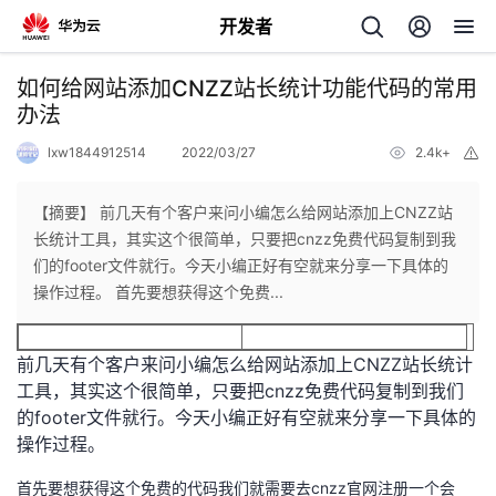
开发者
返
如何给网站添加CNZZ站长统计功能代码的常用
回
办法
lxw1844912514
2022/03/27
2.4k+
举
报
【摘要】 前几天有个客户来问小编怎么给网站添加上CNZZ站
长统计工具，其实这个很简单，只要把cnzz免费代码复制到我
个
们的footer文件就行。今天小编正好有空就来分享一下具体的
操作过程。 首先要想获得这个免费...
我
人
前几天有个客户来问小编怎么给网站添加上CNZZ站长统计
我
的
主
工具，其实这个很简单，只要把cnzz免费代码复制到我们
的footer文件就行。今天小编正好有空就来分享一下具体的
我
的
开
页
操作过程。
我
的
开
发
首先要想获得这个免费的代码我们就需要去cnzz官网注册一个会