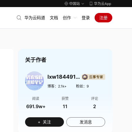
中国站
华为云App
华为云码道
文档
创作
登录
注册
关于作者
lxw1844912514
博客：
2.1k+
粉丝：
9
阅读
获赞
评论
691.9w+
11
2
+ 关注
发消息