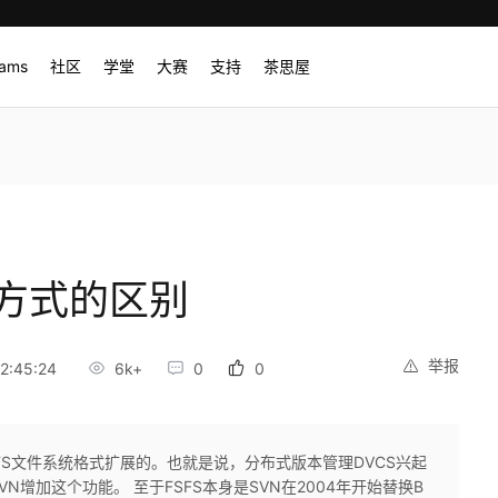
rams
社区
学堂
大赛
支持
茶思屋
储方式的区别
举报
2:45:24
6k+
0
0
FSFS文件系统格式扩展的。也就是说，分布式版本管理DVCS兴起
增加这个功能。 至于FSFS本身是SVN在2004年开始替换B