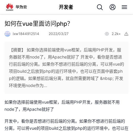
开发者
返
如何在vue里面访问php？
回
lxw1844912514
2022/03/27
2.2k+
举
报
【摘要】 如果你选择前端使用vue框架，后端用PHP开发，服
务器就不用node了，用Apache就好了 开发中，看你是否想进
行前后端的分离。如果你不想进行前后端的分离，可以将vue的
个
项目build之后放到php的运行环境中，也可以在页面中嵌套ph
p的逻辑。如果想前后端分离，就自然需要跨域了 &nbsp; 开发
我
人
环境使用node作为...
的
主
如果你选择前端使用vue框架，后端用PHP开发，服务器就不用
node了，用Apache就好了
开
页
开发中，看你是否想进行前后端的分离。如果你不想进行前后端的
分离，可以将vue的项目build之后放到php的运行环境中，也可以在
发