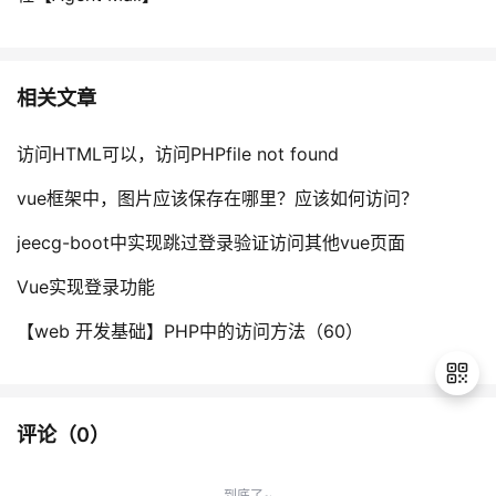
持
建
证
实
的
议
验
收
相关文章
藏
访问HTML可以，访问PHPfile not found
vue框架中，图片应该保存在哪里？应该如何访问？
jeecg-boot中实现跳过登录验证访问其他vue页面
Vue实现登录功能
【web 开发基础】PHP中的访问方法（60）
评论（
0
）
退
出
到底了~