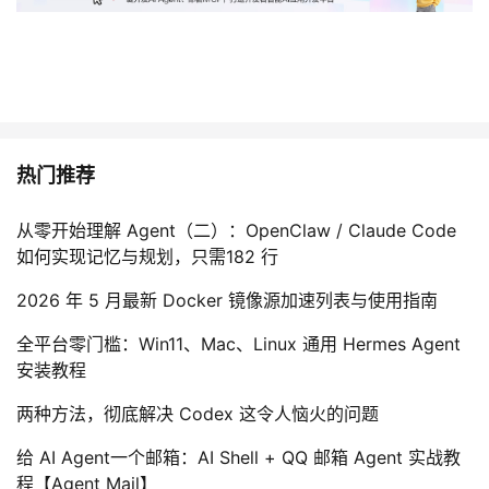
我
注
的
开
的
Programs
发
支
者
热门推荐
持
学
从零开始理解 Agent（二）：OpenClaw / Claude Code
我
堂
如何实现记忆与规划，只需182 行
的
我
我
2026 年 5 月最新 Docker 镜像源加速列表与使用指南
技
的
全平台零门槛：Win11、Mac、Linux 通用 Hermes Agent
的
我
安装教程
术
云
课
的
我
两种方法，彻底解决 Codex 这令人恼火的问题
支
声
程
认
的
我
给 AI Agent一个邮箱：AI Shell + QQ 邮箱 Agent 实战教
程【Agent Mail】