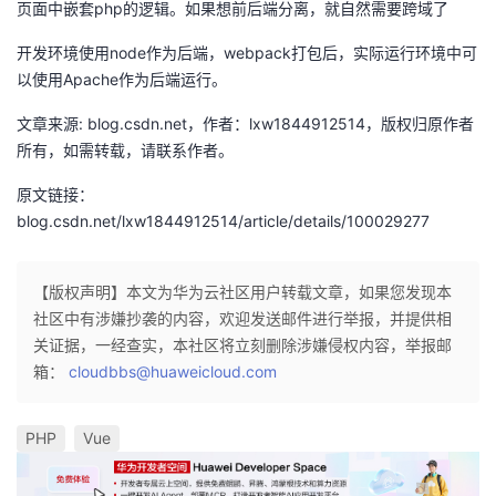
页面中嵌套php的逻辑。如果想前后端分离，就自然需要跨域了
者
开发环境使用node作为后端，webpack打包后，实际运行环境中可
以使用Apache作为后端运行。
我
文章来源: blog.csdn.net，作者：lxw1844912514，版权归原作者
的
我
所有，如需转载，请联系作者。
原文链接：
博
的
我
blog.csdn.net/lxw1844912514/article/details/100029277
客
论
的
我
【版权声明】本文为华为云社区用户转载文章，如果您发现本
坛
圈
的
我
社区中有涉嫌抄袭的内容，欢迎发送邮件进行举报，并提供相
关证据，一经查实，本社区将立刻删除涉嫌侵权内容，举报邮
子
直
的
我
箱：
cloudbbs@huaweicloud.com
我
播
活
的
PHP
Vue
我
动
关
的