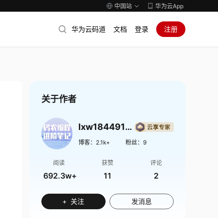
中国站
华为云App
华为云码道
文档
登录
注册
关于作者
lxw1844912514
博客：
2.1k+
粉丝：
9
阅读
获赞
评论
692.3w+
11
2
+ 关注
发消息