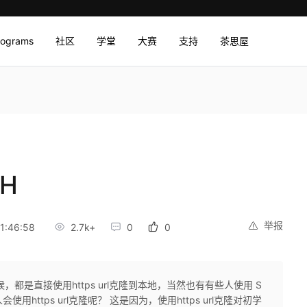
rograms
社区
学堂
大赛
支持
茶思屋
SH
举报
1:46:58
2.7k+
0
0
候，都是直接使用https url克隆到本地，当然也有有些人使用 S
用https url克隆呢？ 这是因为，使用https url克隆对初学