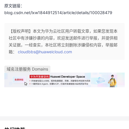
原文链接：
者
blog.csdn.net/lxw1844912514/article/details/100028479
我
【版权声明】本文为华为云社区用户转载文章，如果您发现本
社区中有涉嫌抄袭的内容，欢迎发送邮件进行举报，并提供相
的
我
关证据，一经查实，本社区将立刻删除涉嫌侵权内容，举报邮
箱：
博
的
我
cloudbbs@huaweicloud.com
客
论
的
我
域名注册服务 Domains
坛
圈
的
我
子
直
的
我
我
播
活
的
我
动
关
的