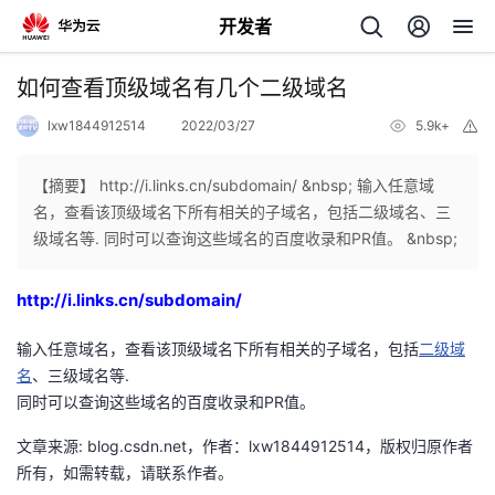
开发者
返
如何查看顶级域名有几个二级域名
回
lxw1844912514
2022/03/27
5.9k+
举
报
【摘要】 http://i.links.cn/subdomain/ &nbsp; 输入任意域
名，查看该顶级域名下所有相关的子域名，包括二级域名、三
级域名等. 同时可以查询这些域名的百度收录和PR值。 &nbsp;
个
http://i.links.cn/subdomain/
我
人
输入任意域名，查看该顶级域名下所有相关的子域名，包括
二级域
的
主
名
、三级域名等.
同时可以查询这些域名的百度收录和PR值。
开
页
文章来源: blog.csdn.net，作者：lxw1844912514，版权归原作者
所有，如需转载，请联系作者。
发