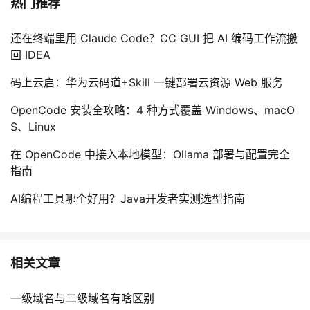
热门推荐
我
注
的
开
还在终端里用 Claude Code？CC GUI 把 AI 编码工作流搬
的
Programs
发
回 IDEA
支
码上云启：华为云码道+Skill 一键部署云资源 Web 服务
者
OpenCode 安装全攻略：4 种方式覆盖 Windows、macO
持
学
S、Linux
我
堂
在 OpenCode 中接入本地模型：Ollama 部署与配置完全
指南
的
我
我
AI编程工具哪个好用？Java开发者实测选型指南
技
的
的
我
术
云
课
的
我
相关文章
支
声
程
认
的
我
一级域名与二级域名有啥区别