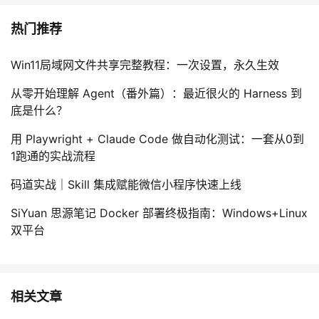
持
建
证
实
的
热门推荐
议
验
收
Win11局域网文件共享完整教程：一次设置，永久生效
藏
从零开始理解 Agent（番外篇）：最近很火的 Harness 到
底是什么？
用 Playwright + Claude Code 做自动化测试：一套从0到
1跑通的实战流程
码道实战｜Skill 集成赋能微信小程序快速上线
SiYuan 思源笔记 Docker 部署终极指南：Windows+Linux
双平台
相关文章