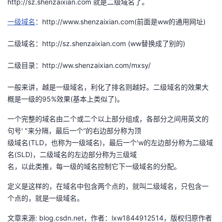
http://sz.shenzaixian.com 就是二级域名了。
者
一级域名
：http://www.shenzaixian.com(前面是ww的通用网址)
我
二级域名：http://sz.shenzaixian.com (ww替换成了别的)
二级目录：http://ww.shenzaixian.com/mxsy/
的
我
一般来讲，越是一级域名，利化了排名则越好。二级域名的效果大
博
的
我
概是一级的95%效果(基本上类似了)。
客
论
的
我
一个完整的域名由二个或二个以上部分组成，各部分之间用英文的
句号' "来分隔，最后一个“的右边部分称为顶
坛
圈
的
我
级域名(TLD，也称为一级域名)，最后一个'w的左边部分称为二级域
名(SLD)，二级域名的左边部分称为三级域
子
直
的
我
名，以此类推，每一级的域名控制它下一级域名的分配。
我
播
活
的
定义是这样的，在域名中包含两个点的，就叫二级域名，只包含一
个点的，就是一级域名。
我
动
关
的
文章来源: blog.csdn.net，作者：lxw1844912514，版权归原作者