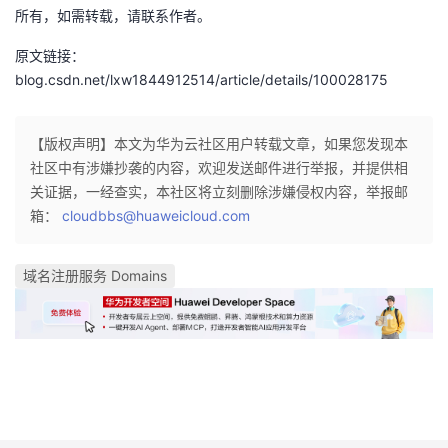
所有，如需转载，请联系作者。
我
注
的
开
原文链接：
的
Programs
发
blog.csdn.net/lxw1844912514/article/details/100028175
支
者
【版权声明】本文为华为云社区用户转载文章，如果您发现本
持
社区中有涉嫌抄袭的内容，欢迎发送邮件进行举报，并提供相
学
关证据，一经查实，本社区将立刻删除涉嫌侵权内容，举报邮
箱：
cloudbbs@huaweicloud.com
我
堂
的
我
我
域名注册服务 Domains
技
的
的
我
术
云
课
的
我
支
声
程
认
的
我