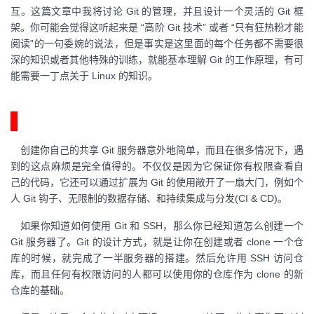
互。这篇文章中我将讨论 Git 的管理，并且设计一个灵活的 Git 框
者
架。你可能会觉得这听起来是 “高阶 Git 技术” 或者 “只有狂热粉才能
阅读”的一句委婉的说法，但是事实是这里面的每个任务都不需要很
我
深的知识或者其他特殊的训练，就能基本理解 Git 的工作原理，有可
能需要一丁点关于 Linux 的知识。
的
我
共享Git服务器
博
的
我
创建你自己的共享 Git 服务器意外地简单，而且在很多情况下，遇
客
论
的
我
到的这点麻烦是完全值得的。不仅仅是因为它保证你有权限查看自
己的代码，它还可以通过扩展为 Git 的使用敞开了一扇大门，例如个
坛
圈
的
我
人 Git 钩子、无限制的数据存储、和持续集成与分发(CI & CD)。
如果你知道如何使用 Git 和 SSH，那么你已经知道怎么创建一个
子
直
的
我
Git 服务器了。Git 的设计方式，就是让你在创建或者 clone 一个仓
库的时候，就完成了一半服务器的搭建。然后允许用 SSH 访问仓
我
播
活
的
库，而且任何有权限访问的人都可以使用你的仓库作为 clone 的新
仓库的基础。
我
动
关
的