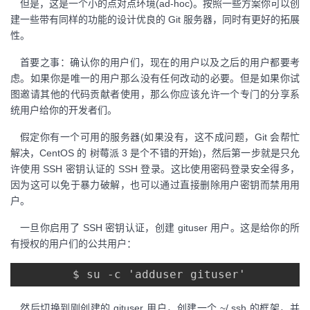
但是，这是一个小的点对点环境(ad-hoc)。按照一些方案你可以创
我
注
的
开
建一些带有同样的功能的设计优良的 Git 服务器，同时有更好的拓展
性。
的
Programs
发
首要之事：确认你的用户们，现在的用户以及之后的用户都要考
虑。如果你是唯一的用户那么没有任何改动的必要。但是如果你试
支
者
图邀请其他的代码贡献者使用，那么你应该允许一个专门的分享系
统用户给你的开发者们。
持
学
假定你有一个可用的服务器(如果没有，这不成问题，Git 会帮忙
我
堂
解决，CentOS 的 树莓派 3 是个不错的开始)，然后第一步就是只允
许使用 SSH 密钥认证的 SSH 登录。这比使用密码登录安全得多，
的
我
因为这可以免于暴力破解，也可以通过直接删除用户密钥而禁用用
我
户。
技
的
的
我
一旦你启用了 SSH 密钥认证，创建 gituser 用户。这是给你的所
有授权的用户们的公共用户：
术
云
课
的
我
支
声
程
认
的
我
然后切换到刚创建的 gituser 用户，创建一个 ~/.ssh 的框架，并