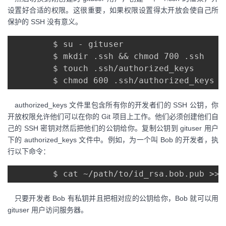
持
建
证
实
的
设置好合适的权限。这很重要，如果权限设置得太开放会使自己所
保护的 SSH 没有意义。
议
验
收
        $ su - gituser

藏
        $ mkdir .ssh && chmod 700 .ssh

        $ touch .ssh/authorized_keys

authorized_keys 文件里包含所有你的开发者们的 SSH 公钥，你
开放权限允许他们可以在你的 Git 项目上工作。他们必须创建他们自
己的 SSH 密钥对然后把他们的公钥给你。复制公钥到 gituser 用户
下的 authorized_keys 文件中。例如，为一个叫 Bob 的开发者，执
行以下命令：
只要开发者 Bob 有私钥并且把相对应的公钥给你，Bob 就可以用
gituser 用户访问服务器。