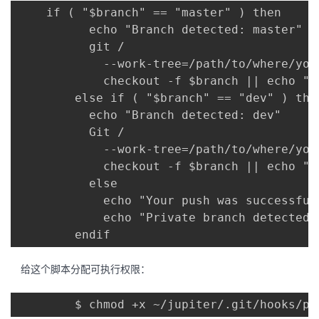
    if ( "$branch" == "master" ) then

          echo "Branch detected: master"

          git /

            --work-tree=/path/to/where/you
            checkout -f $branch || echo "ma
        else if ( "$branch" == "dev" ) then
          echo "Branch detected: dev"

          Git /

            --work-tree=/path/to/where/you
            checkout -f $branch || echo "de
          else

            echo "Your push was successful.
            echo "Private branch detected.
给这个脚本分配可执行权限：