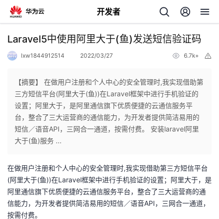
开发者
返
Laravel5中使用阿里大于(鱼)发送短信验证码
回
lxw1844912514
2022/03/27
6.7k+
举
报
【摘要】 在做用户注册和个人中心的安全管理时,我实现借助第
三方短信平台(阿里大于(鱼))在Laravel框架中进行手机验证的
设置；阿里大于，是阿里通信旗下优质便捷的云通信服务平
个
台，整合了三大运营商的通信能力，为开发者提供简洁易用的
短信／语音API，三网合一通道，按需付费。 安装laravel阿里
我
人
大于(鱼)服务 ...
的
主
在做用户注册和个人中心的安全管理时,我实现借助第三方短信平台
(阿里大于(鱼))在Laravel框架中进行手机验证的设置；阿里大于，是
开
页
阿里通信旗下优质便捷的云通信服务平台，整合了三大运营商的通
信能力，为开发者提供简洁易用的短信／语音API，三网合一通道，
发
按需付费。