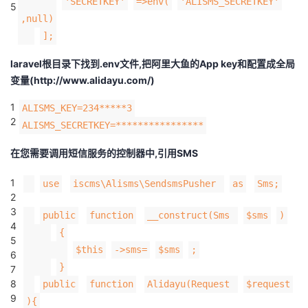
'SECRETKEY'
=>env(
'ALISMS_SECRETKEY'
5
我
注
的
开
,null)
];
的
Programs
发
laravel根目录下找到.env文件,把阿里大鱼的App key和配置成全局
变量(http://www.alidayu.com/)
支
者
1
ALISMS_KEY=234*****3
持
学
2
ALISMS_SECRETKEY=****************
我
堂
在您需要调用短信服务的控制器中,引用SMS
的
我
1
我
use
iscms\Alisms\SendsmsPusher
as
Sms;
2
3
技
的
public
function
__construct(Sms
$sms
)
的
我
4
{
5
术
云
课
的
我
$this
->sms=
$sms
;
6
}
7
支
声
程
认
的
我
8
public
function
Alidayu(Request
$request
9
){