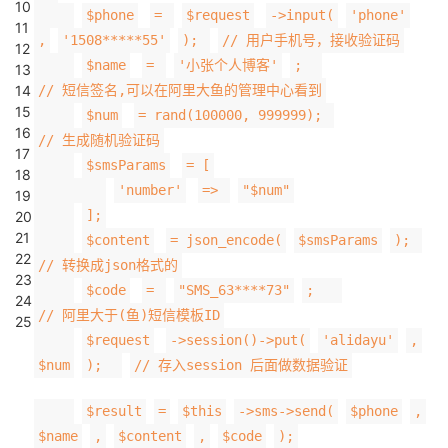
10
持
建
证
实
的
$phone
=
$request
->input(
'phone'
11
,
'1508*****55'
);
// 用户手机号，接收验证码
12
议
验
收
$name
=
'小张个人博客'
;
13
14
// 短信签名,可以在阿里大鱼的管理中心看到
藏
15
$num
= rand(100000, 999999);
16
// 生成随机验证码
17
$smsParams
= [
18
'number'
=>
"$num"
19
];
20
21
$content
= json_encode(
$smsParams
);
22
// 转换成json格式的
23
$code
=
"SMS_63****73"
;
24
// 阿里大于(鱼)短信模板ID
25
$request
->session()->put(
'alidayu'
,
$num
);
// 存入session 后面做数据验证
$result
=
$this
->sms->send(
$phone
,
$name
,
$content
,
$code
);