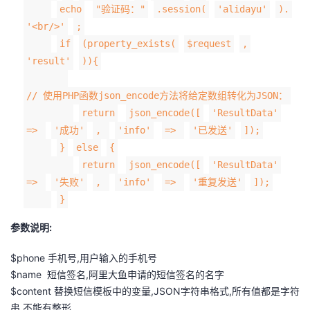
echo
"验证码："
.session(
'alidayu'
).
'<br/>'
;
if
(property_exists(
$request
,
'result'
)){
// 使用PHP函数json_encode方法将给定数组转化为JSON：
return
json_encode([
'ResultData'
=>
'成功'
,
'info'
=>
'已发送'
]);
}
else
{
return
json_encode([
'ResultData'
=>
'失败'
,
'info'
=>
'重复发送'
]);
}
参数说明:
$phone 手机号,用户输入的手机号
$name 短信签名,阿里大鱼申请的短信签名的名字
$content 替换短信模板中的变量,JSON字符串格式,所有值都是字符
串,不能有整形