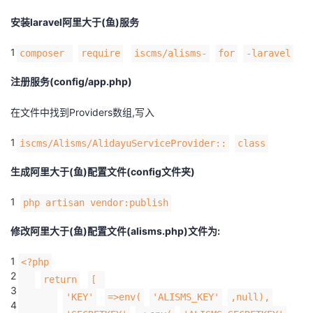
安装laravel阿里大于(鱼)服务
者
1
composer
require
iscms/alisms-
for
-laravel
我
注册服务(config/app.php)
的
我
在文件中找到Providers数组,写入
博
的
我
1
iscms/Alisms/AlidayuServiceProvider::
class
客
论
的
我
生成
阿里大于(鱼)
配置文件(config文件夹)
坛
圈
的
我
1
php artisan vendor:publish
子
直
的
我
修改
阿里大于(鱼)
配置文件
(alisms.php)文件为:
我
播
活
的
1
<?php
2
return
[
3
我
动
关
的
'KEY'
=>env(
'ALISMS_KEY'
,null),
4