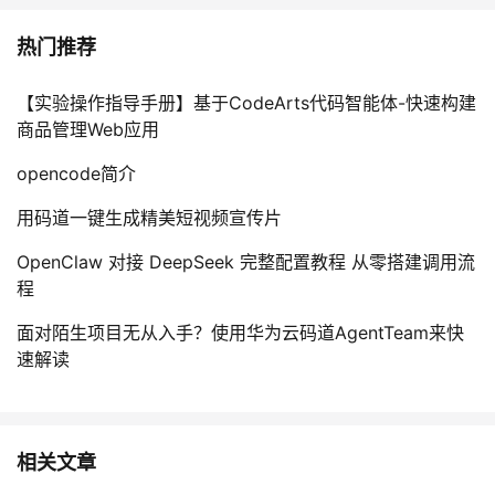
持
建
证
实
的
热门推荐
议
验
收
【实验操作指导手册】基于CodeArts代码智能体-快速构建
藏
商品管理Web应用
opencode简介
用码道一键生成精美短视频宣传片
OpenClaw 对接 DeepSeek 完整配置教程 从零搭建调用流
程
面对陌生项目无从入手？使用华为云码道AgentTeam来快
速解读
相关文章