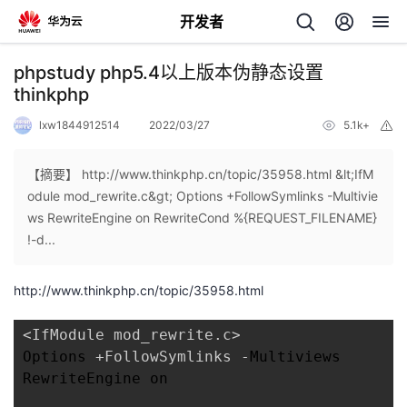
开发者
返
phpstudy php5.4以上版本伪静态设置
回
thinkphp
lxw1844912514
2022/03/27
5.1k+
举
报
【摘要】 http://www.thinkphp.cn/topic/35958.html &lt;IfM
odule mod_rewrite.c&gt; Options +FollowSymlinks -Multivie
个
ws RewriteEngine on RewriteCond %{REQUEST_FILENAME}
!-d...
我
人
http://www.thinkphp.cn/topic/35958.html
的
主
<IfModule mod_rewrite.c>
开
页
Options 
+FollowSymlinks -
Multiviews

RewriteEngine on

发