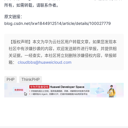
所有，如需转载，请联系作者。
我
注
的
开
原文链接：
的
Programs
发
blog.csdn.net/lxw1844912514/article/details/100027779
支
者
【版权声明】本文为华为云社区用户转载文章，如果您发现本
持
学
社区中有涉嫌抄袭的内容，欢迎发送邮件进行举报，并提供相
关证据，一经查实，本社区将立刻删除涉嫌侵权内容，举报邮
我
堂
箱：
cloudbbs@huaweicloud.com
的
我
我
PHP
ThinkPHP
技
的
的
我
术
云
课
的
我
支
声
程
认
的
我