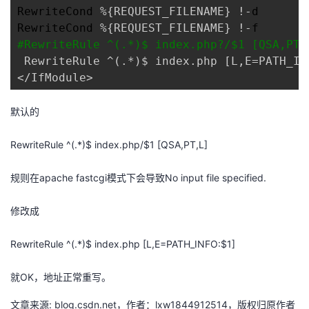
RewriteCond 
%{REQUEST_FILENAME} !-
d

者
RewriteCond 
%{REQUEST_FILENAME} !-
#
RewriteRule ^(.*)$ index.php?/$1 [QSA,PT,
我
 RewriteRule ^(.*)$ index.php [L,E=PATH_IN
</IfModule>
的
我
默认的
博
的
我
RewriteRule ^(.*)$ index.php/$1 [QSA,PT,L]
客
论
的
我
规则在apache fastcgi模式下会导致No input file specified.
坛
圈
的
我
修改成
子
直
的
我
RewriteRule ^(.*)$ index.php [L,E=PATH_INFO:$1]
我
播
活
的
就OK，地址正常重写。
我
动
关
的
文章来源: blog.csdn.net，作者：lxw1844912514，版权归原作者