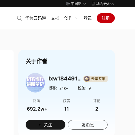
中国站
华为云App
华为云码道
文档
创作
登录
注册
关于作者
lxw1844912514
博客：
2.1k+
粉丝：
9
阅读
获赞
评论
692.2w+
11
2
+ 关注
发消息