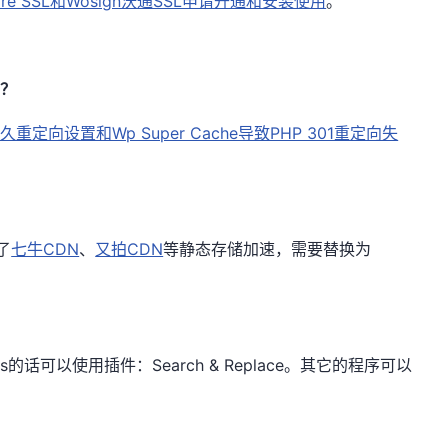
lare SSL和Wosign沃通SSL申请开通和安装使用
。
s？
永久重定向设置和Wp Super Cache导致PHP 301重定向失
了
七牛CDN
、
又拍CDN
等静态存储加速，需要替换为
ss的话可以使用插件：Search & Replace。其它的程序可以