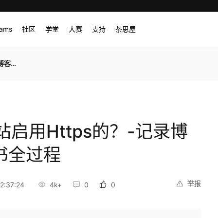
rams
社区
学堂
大赛
支持
茶思屋
全过程
启用Https的？-记录博
书全过程
举报
2:37:24
4k+
0
0