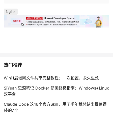
我
注
的
开
Nginx
的
Programs
发
支
者
持
学
我
堂
热门推荐
的
我
我
Win11局域网文件共享完整教程：一次设置，永久生效
技
的
的
我
SiYuan 思源笔记 Docker 部署终极指南：Windows+Linux
术
云
课
的
我
双平台
支
声
程
认
的
我
Claude Code 这16个官方Skill，用了半年我总结出最值得
装的7个