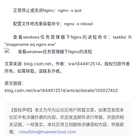
者
正常停止或关闭Nginx：nginx -s quit
配置文件修改重装载命令：nginx -s reload
我
查看windows任务管理器下Nginx的进程命令：tasklist /fi
的
我
"imagename eq nginx.exe"
博
的
我
文章来源: blog.csdn.net，作者：lxw1844912514，版权归原作者
客
论
的
我
所有，如需转载，请联系作者。
原文链接：
坛
圈
的
我
blog.csdn.net/lxw1844912514/article/details/100027402
子
直
的
我
【版权声明】本文为华为云社区用户转载文章，如果您发现本
我
播
活
的
社区中有涉嫌抄袭的内容，欢迎发送邮件进行举报，并提供相
关证据，一经查实，本社区将立刻删除涉嫌侵权内容，举报邮
我
动
关
的
箱：
cloudbbs@huaweicloud.com