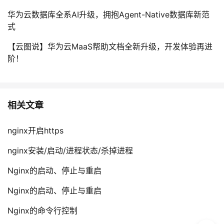
持
建
证
实
的
华为云数据库全系AI升级，拥抱Agent-Native数据库新范
式
议
验
收
【云图说】华为云MaaS帮助文档全新升级，开发体验再进
藏
阶！
相关文章
nginx开启https
nginx安装/启动/进程状态/杀掉进程
Nginx的启动、停止与重启
Nginx的启动、停止与重启
Nginx的命令行控制