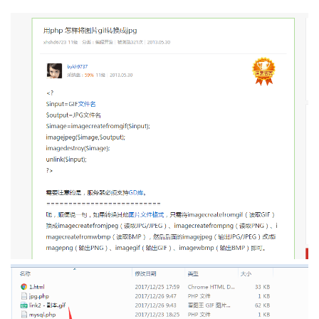
者
我
的
我
博
的
我
客
论
的
我
坛
圈
的
我
子
直
的
我
我
播
活
的
我
动
关
的