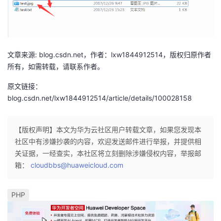
我
注
的
开
的
Programs
发
文章来源: blog.csdn.net，作者：lxw1844912514，版权归原作者
支
者
所有，如需转载，请联系作者。
持
学
原文链接：
blog.csdn.net/lxw1844912514/article/details/100028158
我
堂
【版权声明】本文为华为云社区用户转载文章，如果您发现本
的
我
我
社区中有涉嫌抄袭的内容，欢迎发送邮件进行举报，并提供相
关证据，一经查实，本社区将立刻删除涉嫌侵权内容，举报邮
技
的
的
我
箱：
cloudbbs@huaweicloud.com
术
云
课
的
我
PHP
支
声
程
认
的
我