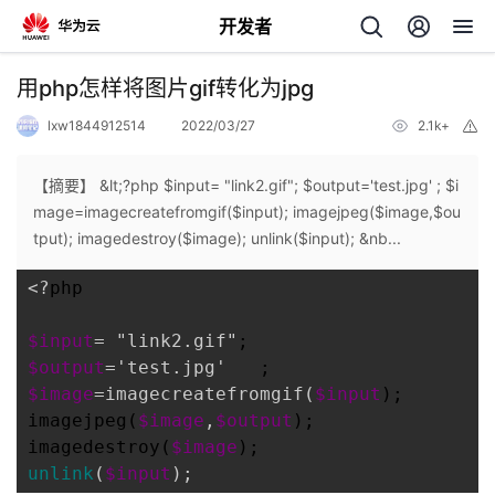
开发者
返
用php怎样将图片gif转化为jpg
回
lxw1844912514
2022/03/27
2.1k+
举
报
【摘要】 &lt;?php $input= "link2.gif"; $output='test.jpg' ; $i
mage=imagecreatefromgif($input); imagejpeg($image,$ou
tput); imagedestroy($image); unlink($input); &nb...
个
<?
php

我
人
$input
= "link2.gif"
$output
='test.jpg'
的
主
$image
=imagecreatefromgif(
$input
);

imagejpeg(
$image
,
$output
);

开
页
imagedestroy(
$image
unlink
(
$input
);
发