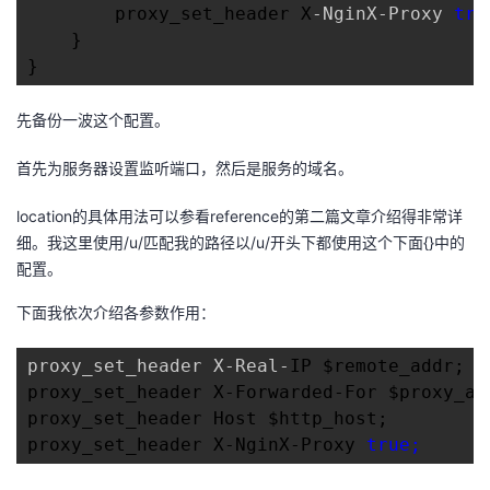
        proxy_set_header X
-NginX-Proxy 
tru
我
注
的
开
    }

}
的
Programs
发
先备份一波这个配置。
支
者
首先为服务器设置监听端口，然后是服务的域名。
持
学
location的具体用法可以参看reference的第二篇文章介绍得非常详
我
堂
细。我这里使用/u/匹配我的路径以/u/开头下都使用这个下面{}中的
配置。
的
我
我
下面我依次介绍各参数作用：
技
的
的
我
proxy_set_header X-Real-
IP $remote_add
proxy_set_header X-Forwarded-
For $proxy_
术
云
课
的
我
proxy_set_header Host $http_host;  
proxy_set_header X-NginX-Proxy 
true;  　
支
声
程
认
的
我