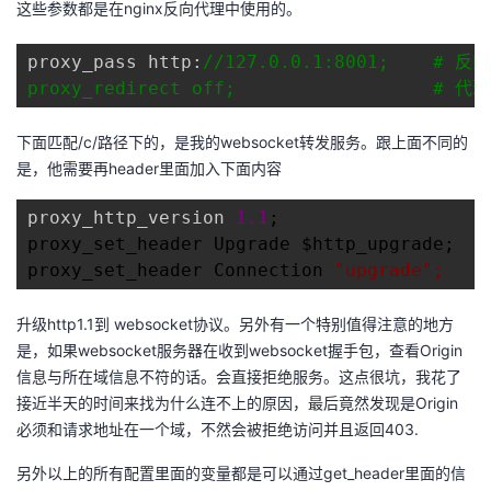
这些参数都是在nginx反向代理中使用的。
持
建
证
实
的
proxy_pass http:
//
127.0.0.1:8001;    # 
议
验
收
proxy_redirect off;                  #
藏
下面匹配/c/路径下的，是我的websocket转发服务。跟上面不同的
是，他需要再header里面加入下面内容
proxy_http_version 
1.1
;

proxy_set_header Upgrade $http_upgrade;

proxy_set_header Connection 
"
upgrade
";
升级http1.1到 websocket协议。另外有一个特别值得注意的地方
是，如果websocket服务器在收到websocket握手包，查看Origin
信息与所在域信息不符的话。会直接拒绝服务。这点很坑，我花了
接近半天的时间来找为什么连不上的原因，最后竟然发现是Origin
必须和请求地址在一个域，不然会被拒绝访问并且返回403.
另外以上的所有配置里面的变量都是可以通过get_header里面的信