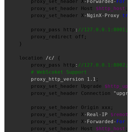
        proxy_set_header X
-Forwarded-
For
$
        proxy_set_header Host 
$http_host
;

者
        proxy_set_header X
-NginX-Proxy 
tru
我
        proxy_pass http
:
//
127.0.0.1:8001;
        proxy_redirect off;

的
我
    }

博
的
我
    location 
/c/
 {

        proxy_pass http
:
//
127.0.0.1:8002;
客
论
的
我
#
 WebScoket Support
        proxy_http_version 1.1
;

坛
圈
的
我
        proxy_set_header Upgrade 
$http_upg
        proxy_set_header Connection 
"upgra
子
直
的
我
        proxy_set_header Origin xxx;

我
播
活
的
        proxy_set_header X
-Real-IP 
$remote
        proxy_set_header X
-Forwarded-
For
$
我
动
关
的
        proxy_set_header Host 
$http_host
;
