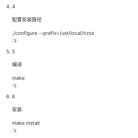
4
配置安装路径
./configure --prefix=/usr/local/lrzsz
5
编译
make
6
安装
make install