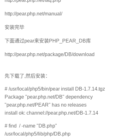
http://pear.php.net/faq.php
http://pear.php.net/manual/
安装完毕
下面通过pear来安装PHP_PEAR_DB库
http://pear.php.net/package/DB/download
先下载了,然后安装：
# /usr/local/php5/bin/pear install DB-1.7.14.tgz
Package "pear.php.net/DB" dependency
"pear.php.net/PEAR" has no releases
install ok: channel://pear.php.net/DB-1.7.14
# find / -name "DB.php"
/usr/local/php5/lib/php/DB.php