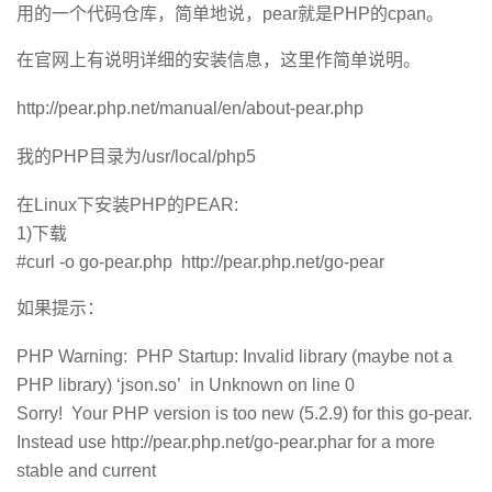
用的一个代码仓库，简单地说，pear就是PHP的cpan。
者
在官网上有说明详细的安装信息，这里作简单说明。
我
http://pear.php.net/manual/en/about-pear.php
的
我
我的PHP目录为/usr/local/php5
博
的
我
在Linux下安装PHP的PEAR:
1)下载
客
论
的
我
#curl -o go-pear.php http://pear.php.net/go-pear
坛
圈
的
我
如果提示：
子
直
的
我
PHP Warning: PHP Startup: Invalid library (maybe not a
PHP library) ‘json.so’ in Unknown on line 0
我
播
活
的
Sorry! Your PHP version is too new (5.2.9) for this go-pear.
Instead use http://pear.php.net/go-pear.phar for a more
我
动
关
的
stable and current