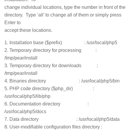
持
建
证
实
的
change individual locations, type the number in front of the
directory. Type ‘all’ to change all of them or simply press
议
验
收
Enter to
accept these locations.
藏
1. Installation base ($prefix) : /usr/local/php5
2. Temporary directory for processing :
/tmp/pear/install
3. Temporary directory for downloads :
/tmp/pear/install
4. Binaries directory : /usr/local/php5/bin
5. PHP code directory ($php_dir) :
/usr/local/php5/lib/php
6. Documentation directory :
/usr/local/php5/docs
7. Data directory : /usr/local/php5/data
8. User-modifiable configuration files directory :