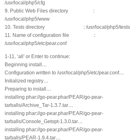
/usr/local/php5/cfg
9. Public Web Files directory :
/usr/local/php5/www
10. Tests directory : /usr/local/php5/tests
11. Name of configuration file :
/usr/local/php5/etc/pear.conf
1-11, ‘all’ or Enter to continue:
Beginning install…
Configuration written to /usr/local/php5/etc/pear.conf…
Initialized registry…
Preparing to install…
installing phar://go-pear.phar/PEAR/go-pear-
tarballs/Archive_Tar-1.3.7.tar…
installing phar://go-pear.phar/PEAR/go-pear-
tarballs/Console_Getopt-1.3.0.tar…
installing phar://go-pear.phar/PEAR/go-pear-
tarballs/PEAR-1.9.4.tar…