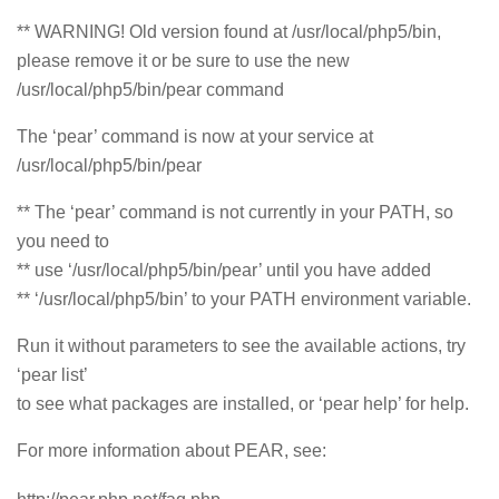
** WARNING! Old version found at /usr/local/php5/bin,
please remove it or be sure to use the new
/usr/local/php5/bin/pear command
The ‘pear’ command is now at your service at
/usr/local/php5/bin/pear
** The ‘pear’ command is not currently in your PATH, so
you need to
** use ‘/usr/local/php5/bin/pear’ until you have added
** ‘/usr/local/php5/bin’ to your PATH environment variable.
Run it without parameters to see the available actions, try
‘pear list’
to see what packages are installed, or ‘pear help’ for help.
For more information about PEAR, see: