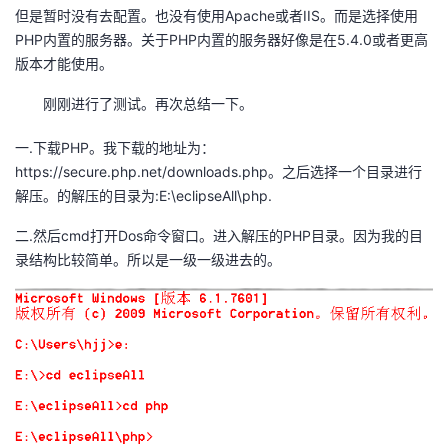
但是暂时没有去配置。也没有使用Apache或者IIS。而是选择使用
者
PHP内置的服务器。关于PHP内置的服务器好像是在5.4.0或者更高
版本才能使用。
我
刚刚进行了测试。再次总结一下。
的
我
一.下载PHP。我下载的地址为：
https://secure.php.net/downloads.php。之后选择一个目录进行
博
的
我
解压。的解压的目录为:E:\eclipseAll\php.
客
论
的
我
二.然后cmd打开Dos命令窗口。进入解压的PHP目录。因为我的目
录结构比较简单。所以是一级一级进去的。
坛
圈
的
我
子
直
的
我
我
播
活
的
我
动
关
的