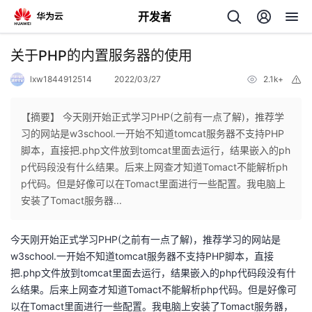
开发者
返
关于PHP的内置服务器的使用
回
lxw1844912514
2022/03/27
2.1k+
举
报
【摘要】 今天刚开始正式学习PHP(之前有一点了解)，推荐学
习的网站是w3school.一开始不知道tomcat服务器不支持PHP
脚本，直接把.php文件放到tomcat里面去运行，结果嵌入的ph
个
p代码段没有什么结果。后来上网查才知道Tomact不能解析ph
p代码。但是好像可以在Tomact里面进行一些配置。我电脑上
我
人
安装了Tomact服务器...
的
主
今天刚开始正式学习PHP(之前有一点了解)，推荐学习的网站是
w3school.一开始不知道tomcat服务器不支持PHP脚本，直接
开
页
把.php文件放到tomcat里面去运行，结果嵌入的php代码段没有什
么结果。后来上网查才知道Tomact不能解析php代码。但是好像可
发
以在Tomact里面进行一些配置。我电脑上安装了Tomact服务器，