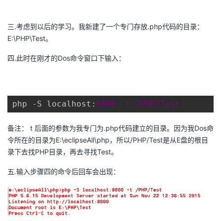
我
注
的
开
三.考虑到以后的学习。我新建了一个专门存放.php代码的目录：
的
Programs
发
E:\PHP\Test。
四.此时在刚才的Dos命令窗口下输入：
支
者
持
学
php -S localhost:
8000 -t /PHP/Test
我
堂
备注： t 后面的参数为我专门为.php代码建立的目录。因为我Dos命
的
我
我
令所在的目录为E:\eclipseAll\php，所以/PHP/Test是从E盘的根目
录下去找PHP目录，再去寻找Test。
技
的
的
我
五.输入步骤四的命令后回车会出现：
术
云
课
的
我
支
声
程
认
的
我