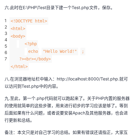
持
建
证
实
的
六.此时在E:\PHP\Test目录下建一个Test.php文件，保存。
议
验
收
1
<!DOCTYPE html>
2
<html>
藏
3
<body>
4
<?php
5
echo
"Hello World!"
;
6
7
?><br></body>
</html>
八.在浏览器地址栏中输入：http://localhost:8000/Test.php.就可
以访问到Test.php中的内容。
九.至此，第一个.php代码就可以跑起来了。关于PHP内置的服务器
的使用就简单的这些步骤，用来进行初步的学习应该是够了。等到
后面如果有什么问题，或者说要安装Apach及其他服务器，也会进
行更新和总结。
备注：本文只是对自己学习的总结。如果有错误还请指正，大家互