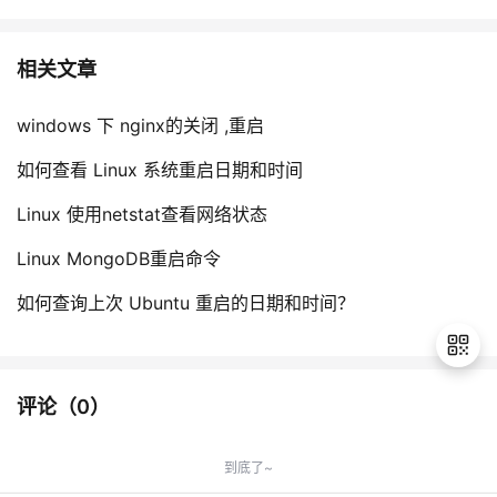
持
建
证
实
的
议
验
收
相关文章
藏
windows 下 nginx的关闭 ,重启
如何查看 Linux 系统重启日期和时间
Linux 使用netstat查看网络状态
Linux MongoDB重启命令
如何查询上次 Ubuntu 重启的日期和时间？
评论（
0
）
退
出
到底了~
登