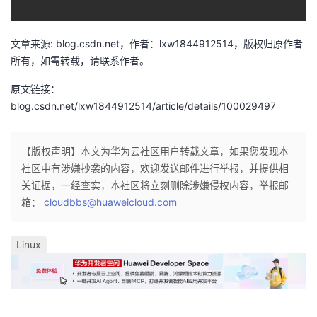
者
文章来源: blog.csdn.net，作者：lxw1844912514，版权归原作者
我
所有，如需转载，请联系作者。
原文链接：
的
我
blog.csdn.net/lxw1844912514/article/details/100029497
博
的
我
【版权声明】本文为华为云社区用户转载文章，如果您发现本
客
论
的
我
社区中有涉嫌抄袭的内容，欢迎发送邮件进行举报，并提供相
关证据，一经查实，本社区将立刻删除涉嫌侵权内容，举报邮
坛
圈
的
我
箱：
cloudbbs@huaweicloud.com
子
直
的
我
Linux
我
播
活
的
我
动
关
的