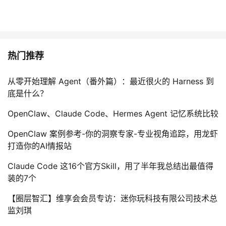
我
注
的
开
的
Programs
发
热门推荐
支
者
从零开始理解 Agent（番外篇）：最近很火的 Harness 到
持
学
底是什么？
我
堂
OpenClaw、Claude Code、Hermes Agent 记忆系统比较
OpenClaw 案例参考-你的洞察专家-专业视角追踪，用龙虾
的
我
我
打造你的AI情报站
技
的
的
我
Claude Code 这16个官方Skill，用了半年我总结出最值得
装的7个
术
云
课
的
我
【圈层智汇】维享会会员专访：迷你玩科技有限公司技术总
支
声
程
认
的
我
监刘琪