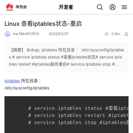
开发者
返
Linux 查看iptables状态-重启
回
lxw1844912514
2022/03/27
2.4k+
举
报
【摘要】 &nbsp; iptables 所在目录 ： /etc/sysconfig/iptable
s # service iptables status #查看iptables状态# service ipta
bles restart #iptables服务重启# service iptables stop #...
个
iptables
所在目录 ：
我
人
/etc/sysconfig/iptables
的
主
       # service iptables status #查看iptab
开
页
       # service iptables restart #iptabl
       # service iptables stop #iptables服
发