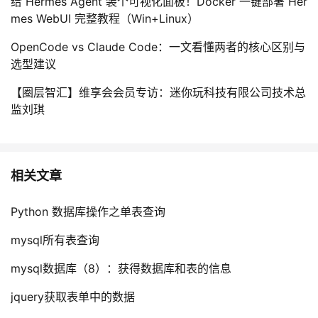
给 Hermes Agent 装个可视化面板！Docker 一键部署 Her
持
建
证
实
的
mes WebUI 完整教程（Win+Linux）
议
验
收
OpenCode vs Claude Code：一文看懂两者的核心区别与
选型建议
藏
【圈层智汇】维享会会员专访：迷你玩科技有限公司技术总
监刘琪
相关文章
Python 数据库操作之单表查询
mysql所有表查询
mysql数据库（8）：获得数据库和表的信息
jquery获取表单中的数据