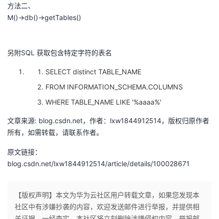
方法二、
者
M()->db()->getTables()
我
另附SQL 获取包含特定字符的表名
的
我
SELECT distinct TABLE_NAME
FROM INFORMATION_SCHEMA
.
COLUMNS
博
的
我
WHERE TABLE_NAME LIKE
'%aaaa%'
客
论
的
我
文章来源: blog.csdn.net，作者：lxw1844912514，版权归原作者
所有，如需转载，请联系作者。
坛
圈
的
我
原文链接：
子
直
的
我
blog.csdn.net/lxw1844912514/article/details/100028671
我
播
活
的
【版权声明】本文为华为云社区用户转载文章，如果您发现本
我
动
关
的
社区中有涉嫌抄袭的内容，欢迎发送邮件进行举报，并提供相
关证据，一经查实，本社区将立刻删除涉嫌侵权内容，举报邮