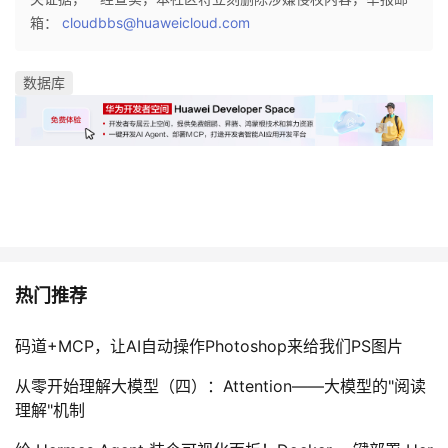
我
注
的
开
箱：
cloudbbs@huaweicloud.com
的
Programs
发
数据库
支
者
持
学
我
堂
的
我
我
热门推荐
技
的
的
我
码道+MCP，让AI自动操作Photoshop来给我们PS图片
术
云
课
的
我
从零开始理解大模型（四）：Attention——大模型的"阅读
支
声
理解"机制
程
认
的
我