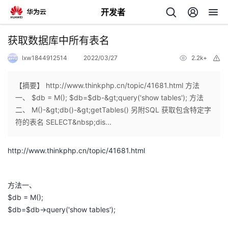
开发者
返
获取数据库中所有表名
回
lxw1844912514
2022/03/27
2.2k+
举
报
【摘要】 http://www.thinkphp.cn/topic/41681.html 方法
一、 $db = M(); $db=$db-&gt;query('show tables'); 方法
二、 M()-&gt;db()-&gt;getTables() 另附SQL 获取包含特定字
个
符的表名 SELECT&nbsp;dis...
我
人
http://www.thinkphp.cn/topic/41681.html
的
主
方法一、
开
页
$db = M();
$db=$db->query('show tables');
发