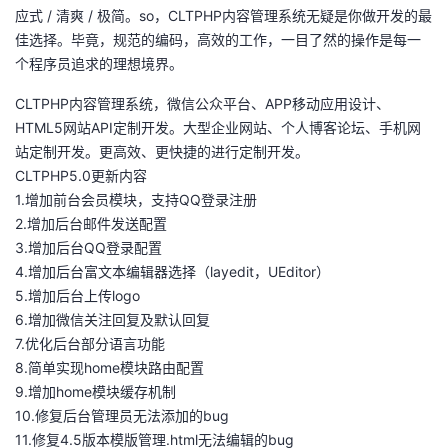
应式 / 清爽 / 极简。so，CLTPHP内容管理系统无疑是你做开发的最
者
佳选择。毕竟，规范的编码，高效的工作，一目了然的操作是每一
个程序员追求的理想境界。
我
CLTPHP内容管理系统，微信公众平台、APP移动应用设计、
HTML5网站API定制开发。大型企业网站、个人博客论坛、手机网
的
我
站定制开发。更高效、更快捷的进行定制开发。
CLTPHP5.0更新内容
博
的
我
1.增加前台会员模块，支持QQ登录注册
2.增加后台邮件发送配置
客
论
的
我
3.增加后台QQ登录配置
4.增加后台富文本编辑器选择（layedit，UEditor）
坛
圈
的
我
5.增加后台上传logo
6.增加微信关注回复及默认回复
子
直
的
我
7.优化后台部分语言功能
8.简单实现home模块路由配置
我
播
活
的
9.增加home模块缓存机制
10.修复后台管理员无法添加的bug
我
动
关
的
11.修复4.5版本模版管理.html无法编辑的bug