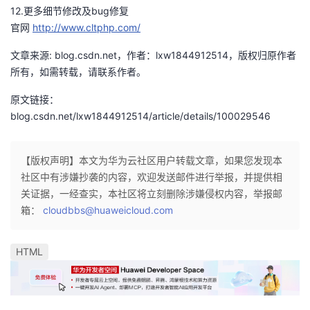
12.更多细节修改及bug修复
我
注
的
开
官网
http://www.cltphp.com/
的
Programs
发
文章来源: blog.csdn.net，作者：lxw1844912514，版权归原作者
所有，如需转载，请联系作者。
支
者
原文链接：
持
blog.csdn.net/lxw1844912514/article/details/100029546
学
我
堂
【版权声明】本文为华为云社区用户转载文章，如果您发现本
社区中有涉嫌抄袭的内容，欢迎发送邮件进行举报，并提供相
的
我
我
关证据，一经查实，本社区将立刻删除涉嫌侵权内容，举报邮
箱：
cloudbbs@huaweicloud.com
技
的
的
我
术
云
HTML
课
的
我
支
声
程
认
的
我