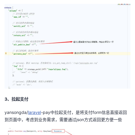
持
建
证
实
的
议
验
收
藏
3、拉起支付
yansongda/
laravel
-pay中拉起支付，是将支付form信息直接返回
到页面中，考虑到业务需求，需要通过json方式返回更方便一些