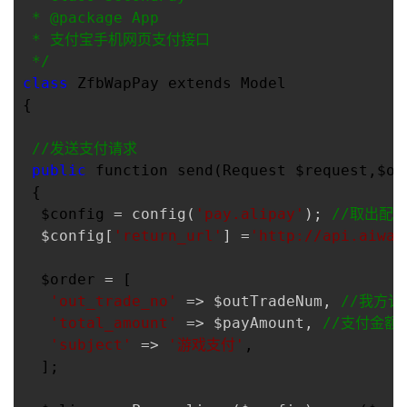
 * @package App

 * 支付宝手机网页支付接口

*/
class
 ZfbWapPay extends Model

{

//
发送支付请求
public
 function send(Request $request,$ou
 {

  $config 
= config(
'
pay.alipay
'
); 
//
取出配
  $config[
'
return_url
'
] =
'
http://api.aiwan
  $order 
=
 [

'
out_trade_no
'
 => $outTradeNum, 
//
我方订
'
total_amount
'
 => $payAmount, 
//
支付金额
'
subject
'
 => 
'
游戏支付
'
,

  ];
