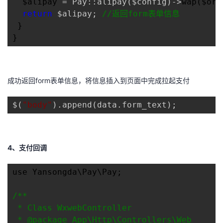
  $alipay 
= Pay::alipay($config)->
wap($ord
return
 $alipay; 
//
返回form表单信息
 }

}
成功返回form表单信息，将信息插入到页面中完成拉起支付
$(
"
body
"
).append(data.form_text);
4、支付回调
use Yansongda\Pay\Pay;

/*
*

 * Class WxwebController

 * @package App\Http\Controllers\Web
