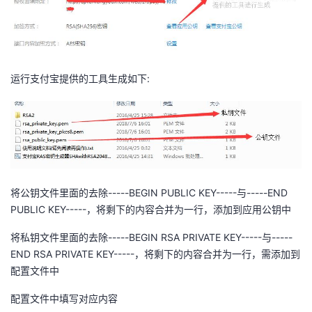
我
注
的
开
的
Programs
发
运行支付宝提供的工具生成如下:
支
者
持
学
我
堂
的
我
我
将公钥文件里面的去除-----BEGIN PUBLIC KEY-----与-----END
PUBLIC KEY-----，将剩下的内容合并为一行，添加到应用公钥中
技
的
的
我
将私钥文件里面的去除-----BEGIN RSA PRIVATE KEY-----与-----
术
云
课
的
我
END RSA PRIVATE KEY-----，将剩下的内容合并为一行，需添加到
配置文件中
支
声
程
认
的
我
配置文件中填写对应内容