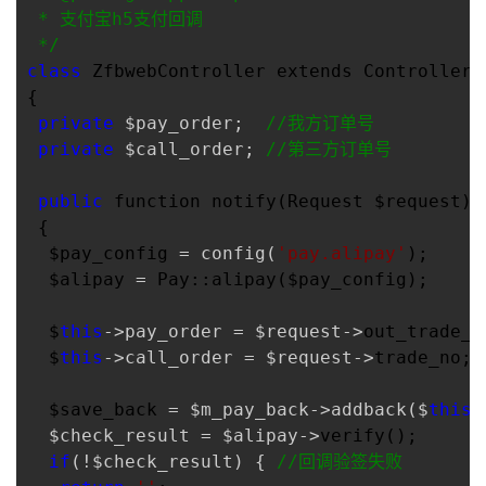
 * 支付宝h5支付回调

*/
class
 ZfbwebController extends Controller

{

private
 $pay_order;  
//
我方订单号
private
 $call_order; 
//
第三方订单号
public
 function notify(Request $request)

 {

  $pay_config 
= config(
'
pay.alipay
'
);

  $alipay 
=
 Pay::alipay($pay_config);

  $
this
->pay_order = $request->
out_trade_no
  $
this
->call_order = $request->
trade_no;

  $save_back 
= $m_pay_back->addback($
this
-
  $check_result = $alipay->
verify();

if
(!$check_result) { 
//
回调验签失败