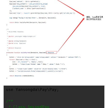
use Yansongda\Pay\Pay;

/*
*

 * Class SecondPay
