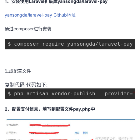
1、安装使用Laravel扩展库yansongda/laravel-pay
者
yansongda/laravel-pay Github地址
我
通过composer进行安装
的
我
$ composer require yansongda/laravel-pay
博
的
我
生成配置文件
客
论
的
我
复制代码
代码如下:
坛
圈
的
我
$ php artisan vendor:publish --provider=
"
Y
子
直
的
我
2、配置支付信息，填写到配置文件pay.php中
我
播
活
的
我
动
关
的