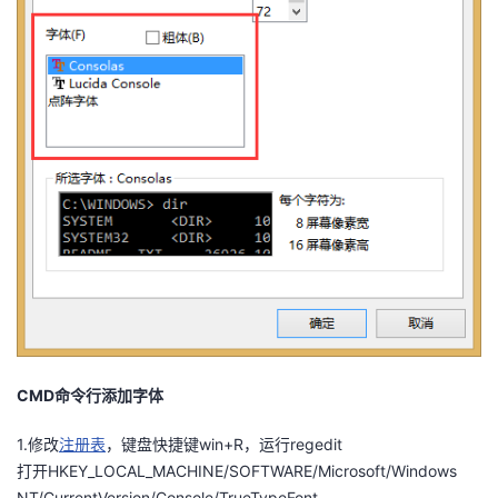
我
注
的
开
的
Programs
发
支
者
持
学
我
堂
的
我
我
技
的
的
我
CMD命令行添加字体
术
云
课
的
我
1.修改
注册表
，键盘快捷键win+R，运行regedit
支
声
程
认
的
我
打开HKEY_LOCAL_MACHINE/SOFTWARE/Microsoft/Windows
NT/CurrentVersion/Console/TrueTypeFont