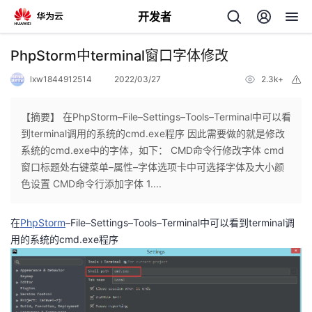
开发者
返
PhpStorm中terminal窗口字体修改
回
lxw1844912514
2022/03/27
2.3k+
举
报
【摘要】 在PhpStorm–File–Settings–Tools–Terminal中可以看
到terminal调用的系统的cmd.exe程序 因此需要做的就是修改
系统的cmd.exe中的字体，如下： CMD命令行修改字体 cmd
个
窗口标题处右键菜单–属性–字体选项卡中可选择字体及大小颜
色设置 CMD命令行添加字体 1....
我
人
在
PhpStorm
–File–Settings–Tools–Terminal中可以看到terminal调
的
主
用的系统的cmd.exe程序
开
页
发