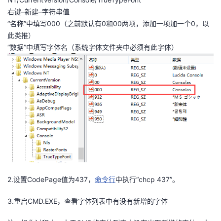
持
建
证
实
的
右键–新建–字符串值
“名称”中填写000（之前默认有0和00两项，添加一项加一个0，以
议
验
收
此类推）
“数据”中填写字体名（系统字体文件夹中必须有此字体）
藏
2.设置CodePage值为437，
命令行
中执行“chcp 437”。
3.重启CMD.EXE，查看字体列表中有没有新增的字体