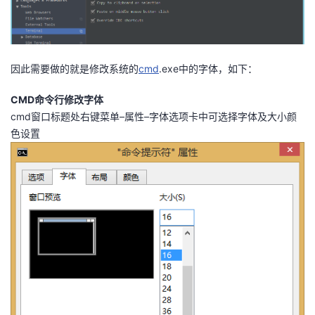
者
我
因此需要做的就是修改系统的
cmd
.exe中的字体，如下：
的
我
CMD命令行修改字体
cmd窗口标题处右键菜单–属性–字体选项卡中可选择字体及大小颜
博
的
我
色设置
客
论
的
我
坛
圈
的
我
子
直
的
我
我
播
活
的
我
动
关
的