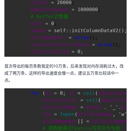
$limit
 = 20000
;

$maxFileCount
 = 1000000
;

#
 buffer计数器
$cnt
 = 0
;

$head
 = self::initColumnDataV2(); 
$fileNameArr
 = 
array
();

$salesStatisticsData
 = 
array
();

$startLimitId
 = 0;
首次导出的每页条数我定的10万条，后来发现对内存消耗过大，改
成了两万条，这样的导出速度会慢一点，建议五万条比较适中一
点。
for
 (
$j
 = 0; 
$j
 < 
ceil
(
$dataCount
 
$startSelect
 = 
ceil
(
$maxFileCo
$fileCsvName
 = 
$mark
 . '_'.
$j
*
$fp
 = 
fopen
(
$fileCsvName
, 'w')
$fileNameArr
[] = 
$fileCsvName
;

#
 将数据通过fputcsv写到文件句柄