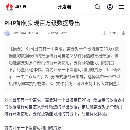
开发者
返
PHP如何实现百万级数据导出
回
lxw1844912514
2022/03/27
2.2k+
举
报
【摘要】 公司目前有一个需求，需要对一个日增量在20万+数
据量的数据表中的数据进行可自定义条件筛选的导出数据，该
功能需要对多个部门进行开发使用，要保证功能可用的前提
个
下，尽量优化体验。首先介绍一下当前可利用的资源：1、MyS
ql - 一主库双从库。2、分布式服务器集群，选择其中一台中型
我
人
机作为脚本执行载体。3、文件系统 - 可以支持上传大数据量...
我
的
主
公司目前有一个需求，需要对一个日增量在20万+数据量的数据表中
的数据进行可自定义条件筛选的导出数据，该功能需要对多个部门
我
的
开
页
进行开发使用，要保证功能可用的前提下，尽量优化体验。
我
的
开
发
首先介绍一下当前可利用的资源：