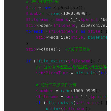
#
 进行多文件压缩
$zip
 = 
new
 ZipArchive();

$number
 = 
rand
(1000,9999
);

$filename
 = 
$mark
."_".
$params
['beg
$zip
->open(
$filename
, ZipArchive::
foreach
 (
$fileNameArr
as
$file
) {

$zip
->addFile(
$file
, 
basename
(
        }

$zip
->close();  
//
关闭压缩包
if
 (!
file_exists
(
$filename
)) {

//
 首次执行检查生成的压缩文件是否存
$endMicroTime
 = 
microtime
(
true
#
 进行二次多文件压缩
$number
 = 
rand
(1000,9999
);

$filename
 = 
$mark
."_".
$params
[
if
 (
file_exists
(
$filename
)) {

unlink
(
$filename
);
