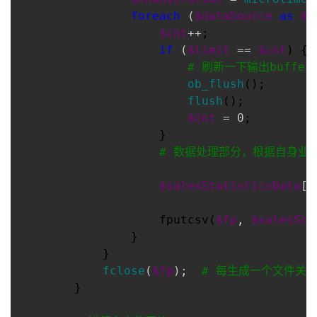
foreach
 (
$dataSource
as
$_
$cnt
++
;

if
 (
$limit
 == 
$cnt
) {

#
 刷新一下输出buffe
ob_flush
();

flush
();

$cnt
 = 0
;

                    }

#
 数据处理部分，根据自身业
$salesStatisticsData
['
                    fputcsv(
$fp
, 
$salesSta
                }

            }

fclose
(
$fp
);  
#
 每生成一个文件关
        }
