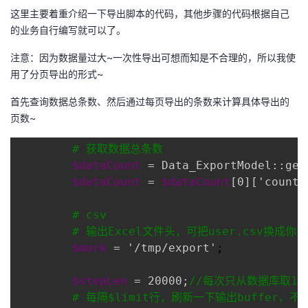
这里主要着重介绍一下导出脚本的代码，其他步骤的代码根据自己
的业务自行编写就可以了。
注意：因为数据量过大~一次性导出可想而知是不合理的，所以我使
用了分页导出的形式~
首先查询数据总条数、然后通过每页导出的条数来计算具体导出的
页数~
#
 获取数据总条数
$dataCount
 = Data_ExportModel::get
$dataCount
 = 
$dataCount
[0]['count_
#
 csv
#
 输出Excel文件头，可把user.csv换成你
$mark
 = '/tmp/export'
;

$stepLen
 = 20000;
//
每次只从数据库取10
#
 每隔$limit行，刷新一下输出buffer，