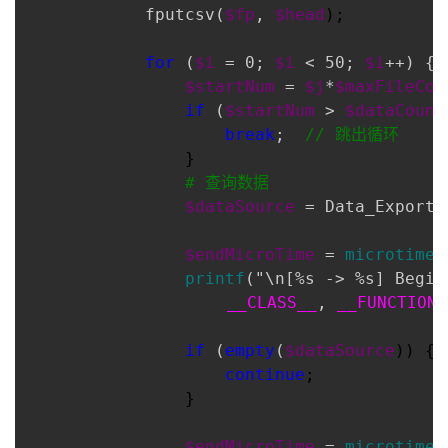
            fputcsv(
$fp
, 
$head
);

for
 (
$i
 = 0; 
$i
 < 50; 
$i
++) { 
$startNum
 = 
$j
*
$maxFileCou
if
 (
$startNum
 > 
$dataCount
break
;  
//
 跳出循环
                }

#
 查询数据
$dataSource
 = Data_ExportM
$endMicroTime
 = 
microtime
(
printf
("\n[%s -> %s] Begin
__CLASS__
, 
__FUNCTION_
if
 (
empty
(
$dataSource
)) {

continue
;

                }

$endMicroTime
 = 
microtime
(