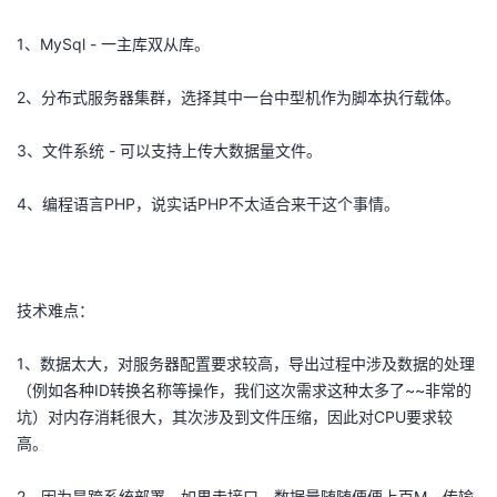
的
Programs
发
者
1、MySql - 一主库双从库。
支
者
我
2、分布式服务器集群，选择其中一台中型机作为脚本执行载体。
持
学
的
我
3、文件系统 - 可以支持上传大数据量文件。
我
堂
博
的
我
4、编程语言PHP，说实话PHP不太适合来干这个事情。
的
我
客
论
的
我
我
技
的
坛
圈
的
我
的
我
技术难点：
术
云
子
直
的
我
课
的
我
1、数据太大，对服务器配置要求较高，导出过程中涉及数据的处理
（例如各种ID转换名称等操作，我们这次需求这种太多了~~非常的
支
声
播
活
的
程
认
的
我
坑）对内存消耗很大，其次涉及到文件压缩，因此对CPU要求较
高。
持
建
动
关
证
实
的
2、因为是跨系统部署，如果走接口，数据量随随便便上百M，传输