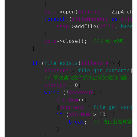
            }

$zip
->open(
$filename
, ZipArchi
foreach
 (
$fileNameArr
as
$file
$zip
->addFile(
$file
, 
basen
            }

$zip
->close();  
//
关闭压缩包
        }

if
 (
file_exists
(
$filename
)) {

$content
 = 
file_get_contents
(
$
//
 解决读取文件偶尔出现失败的问题，
$forNum
 = 0
;

while
 (!
$content
) {

$forNum
++
;

                @
$content
 = 
file_get_conte
if
 (
$forNum
 > 10
) {

break
;  
//
 防止出现异常情
                }

            }
