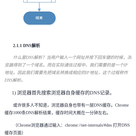
持
建
证
实
的
议
验
收
藏
2.1.1 DNS解析
什么是DNS解析？当用户输入一个网址并按下回车键的时候，浏
览器得到了一个域名。而在实际通信过程中，我们需要的是一个IP
地址。因此我们需要先把域名转换成相应的IP地址，这个过程称作
DNS解析。
1) 浏览器首先搜索浏览器自身缓存的DNS记录。
或许很多人不知道，浏览器自身也带有一层DNS缓存。Chrome
缓存1000条DNS解析结果，缓存时间大概在一分钟左右。
（Chrome浏览器通过输入：chrome://net-internals/#dns 打开DNS
缓存页面）