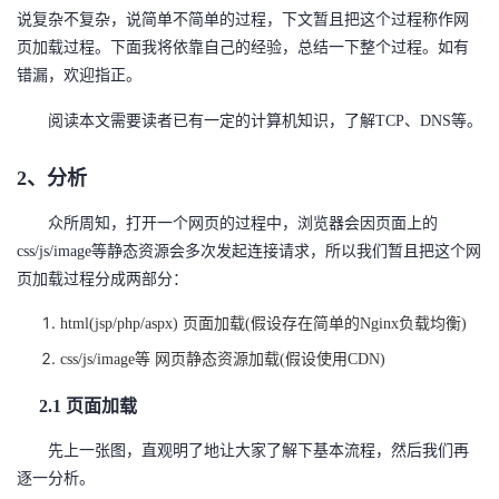
说复杂不复杂，说简单不简单的过程，下文暂且把这个过程称作网
者
页加载过程。下面我将依靠自己的经验，总结一下整个过程。如有
错漏，欢迎指正。
我
阅读本文需要读者已有一定的计算机知识，了解TCP、DNS等。
的
我
2、分析
博
的
我
众所周知，打开一个网页的过程中，浏览器会因页面上的
css/js/image等静态资源会多次发起连接请求，所以我们暂且把这个网
客
论
的
我
页加载过程分成两部分：
坛
圈
的
我
html(jsp/php/aspx) 页面加载(假设存在简单的Nginx负载均衡)
子
直
的
我
css/js/image等 网页静态资源加载(假设使用CDN)
2.1 页面加载
我
播
活
的
先上一张图，直观明了地让大家了解下基本流程，然后我们再
我
动
关
的
逐一分析。