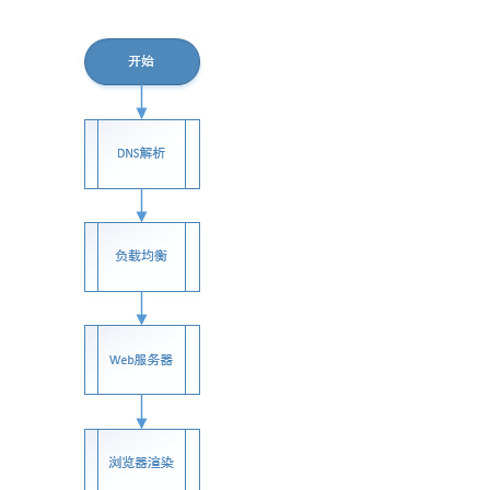
我
注
的
开
的
Programs
发
支
者
持
学
我
堂
的
我
我
技
的
的
我
术
云
课
的
我
支
声
程
认
的
我