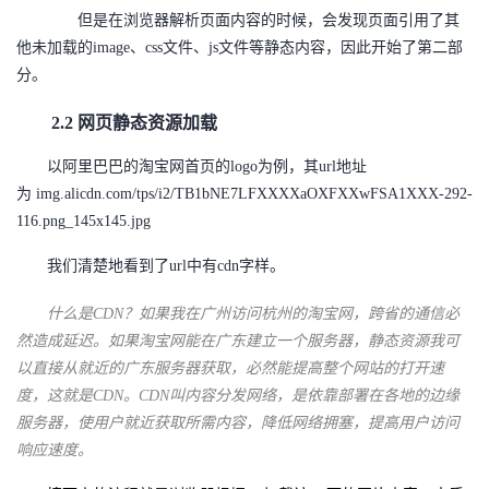
但是在浏览器解析页面内容的时候，会发现页面引用了其
他未加载的image、css文件、js文件等静态内容，因此开始了第二部
分。
2.2 网页静态资源加载
以阿里巴巴的淘宝网首页的logo为例，其url地址
为 img.alicdn.com/tps/i2/TB1bNE7LFXXXXaOXFXXwFSA1XXX-292-
116.png_145x145.jpg
我们清楚地看到了url中有cdn字样。
什么是CDN？如果我在广州访问杭州的淘宝网，跨省的通信必
然造成延迟。如果淘宝网能在广东建立一个服务器，静态资源我可
以直接从就近的广东服务器获取，必然能提高整个网站的打开速
度，这就是CDN。
CDN叫内容分发网络，是依靠部署在各地的边缘
服务器，使用户就近获取所需内容，降低网络拥塞，提高用户访问
响应速度。